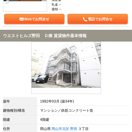
礼金 --
償却 --
Webでお問合せ
電話でお問合せ
ウエストヒルズ野田 Ｄ棟 賃貸物件基本情報
築年
1992年03月 (築34年)
建物種別/構造
マンション／鉄筋コンクリート造
階建
4階建
住所
岡山県
岡山市北区
野田
３丁目