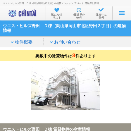
ウエストヒルズ野田 Ｄ棟（岡山県岡山市北区）の賃貸マンション･アパート･部屋探し情報
お部屋を探す
気になる
最近見た
保存中の
リスト
物件
条件
沿線・駅から
ウエストヒルズ野田 Ｄ棟（岡山県岡山市北区野田３丁目）の建物
住所から
情報
家賃相場から
物件概要
お問い合わせ
通勤通学時間から
3
掲載中の賃貸物件は
件あります
物件特集から
不動産会社から
TOP
ウエストヒルズ野田 Ｄ棟 賃貸物件の空室情報