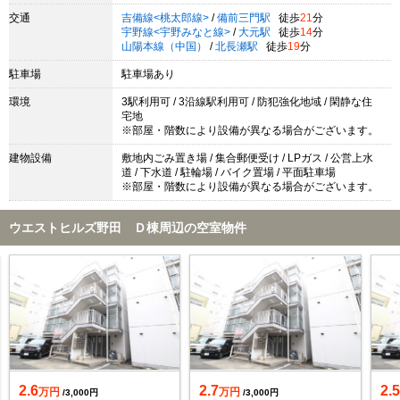
交通
吉備線<桃太郎線>
/
備前三門駅
徒歩
21
分
宇野線<宇野みなと線>
/
大元駅
徒歩
14
分
山陽本線（中国）
/
北長瀬駅
徒歩
19
分
駐車場
駐車場あり
環境
3駅利用可 / 3沿線駅利用可 / 防犯強化地域 / 閑静な住
宅地
※部屋・階数により設備が異なる場合がございます。
建物設備
敷地内ごみ置き場 / 集合郵便受け / LPガス / 公営上水
道 / 下水道 / 駐輪場 / バイク置場 / 平面駐車場
※部屋・階数により設備が異なる場合がございます。
ウエストヒルズ野田 Ｄ棟周辺の空室物件
2.6
2.7
2.
万円
万円
/3,000円
/3,000円