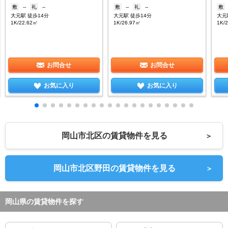
敷
--
礼
--
敷
--
礼
--
敷
大元駅 徒歩14分
大元駅 徒歩14分
大元
1K/22.62㎡
1K/26.97㎡
1K/
お問合せ
お問合せ
お気に入り
お気に入り
岡山市北区の賃貸物件を見る
＞
岡山市北区野田の賃貸物件を見る
＞
岡山県の賃貸物件を探す