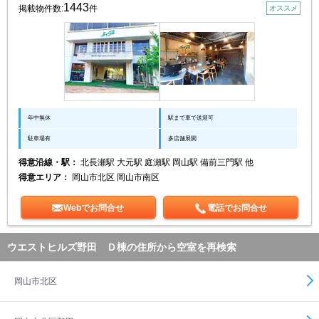
1443
掲載物件数:
件
オススメ
年中無休
駅まで車で送迎可
駐車場有
多店舗展開
得意沿線・駅：
北長瀬駅 大元駅 庭瀬駅 岡山駅 備前三門駅 他
得意エリア：
岡山市北区 岡山市南区
Webでお問合せ
電話でお問合せ
ウエストヒルズ野田 Ｄ棟の住所から空室を再検索
岡山市北区