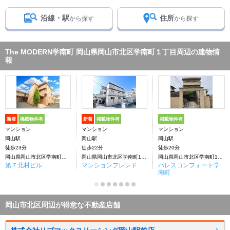
沿線・駅
住所
から探す
から探す
The MODERN学南町 岡山県岡山市北区学南町１丁目周辺の建物情
報
新着
掲載物件有
新着
掲載物件有
掲載物件有
マンション
マンション
マンション
岡山駅
岡山駅
岡山駅
徒歩23分
徒歩22分
徒歩20分
岡山県岡山市北区学南町１丁目
岡山県岡山市北区学南町1丁目
岡山県岡山市北区学南町1丁目
第７北村ビル
マンションフレンド
パレスコンフォート学
南町
岡山市北区周辺が得意な不動産店舗