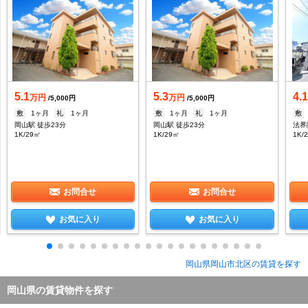
5.1
5.3
4.
万円
万円
/5,000円
/5,000円
敷
1ヶ月
礼
1ヶ月
敷
1ヶ月
礼
1ヶ月
敷
岡山駅 徒歩23分
岡山駅 徒歩23分
法界
1K/29㎡
1K/29㎡
1K/
お問合せ
お問合せ
お気に入り
お気に入り
岡山県岡山市北区の賃貸を探す
岡山県の賃貸物件を探す