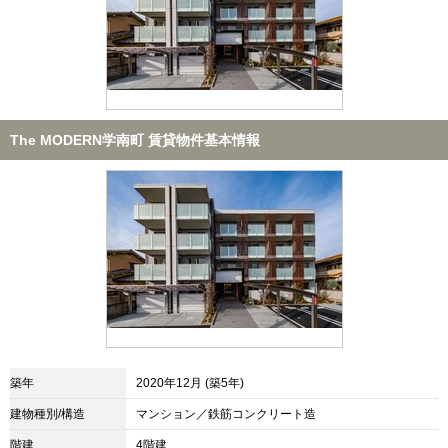
The MODERN学南町 賃貸物件基本情報
築年
2020年12月 (築5年)
建物種別/構造
マンション／鉄筋コンクリート造
階建
4階建