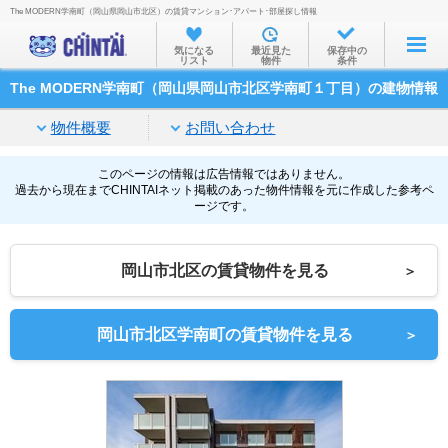
The MODERN学南町（岡山県岡山市北区）の賃貸マンション･アパート･部屋探し情報
お部屋を探す
気になる
最近見た
保存中の
リスト
物件
条件
沿線・駅から
The MODERN学南町（岡山県岡山市北区学南町１丁目）の建物情報
住所から
物件概要
お問い合わせ
家賃相場から
通勤通学時間から
このページの情報は広告情報ではありません。
過去から現在までCHINTAIネット掲載のあった物件情報を元に作成した参考ペ
ージです。
物件特集から
不動産会社から
岡山市北区の賃貸物件を見る
＞
TOP
岡山市北区学南町の賃貸物件を見る
＞