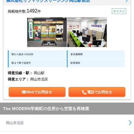
株式会社リブマックスリーシング岡山駅前店
1492
掲載物件数:
件
オススメ
駅から徒歩３分以内
多店舗展開
駅まで車で送迎可
駐車場有
得意沿線・駅：
岡山駅
得意エリア：
岡山市北区
Webでお問合せ
電話でお問合せ
The MODERN学南町の住所から空室を再検索
岡山市北区