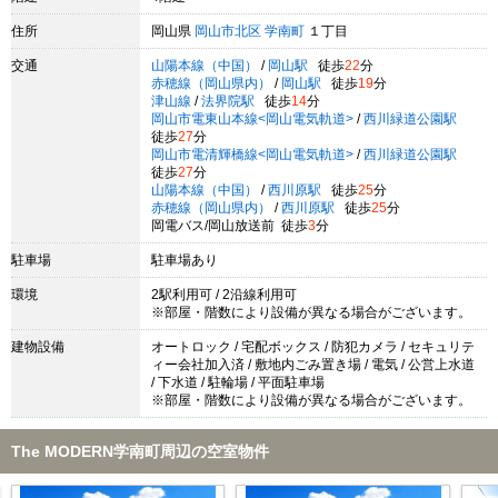
住所
岡山県
岡山市北区
学南町
１丁目
交通
山陽本線（中国）
/
岡山駅
徒歩
22
分
赤穂線（岡山県内）
/
岡山駅
徒歩
19
分
津山線
/
法界院駅
徒歩
14
分
岡山市電東山本線<岡山電気軌道>
/
西川緑道公園駅
徒歩
27
分
岡山市電清輝橋線<岡山電気軌道>
/
西川緑道公園駅
徒歩
27
分
山陽本線（中国）
/
西川原駅
徒歩
25
分
赤穂線（岡山県内）
/
西川原駅
徒歩
25
分
岡電バス/岡山放送前 徒歩
3
分
駐車場
駐車場あり
環境
2駅利用可 / 2沿線利用可
※部屋・階数により設備が異なる場合がございます。
建物設備
オートロック / 宅配ボックス / 防犯カメラ / セキュリテ
ィー会社加入済 / 敷地内ごみ置き場 / 電気 / 公営上水道
/ 下水道 / 駐輪場 / 平面駐車場
※部屋・階数により設備が異なる場合がございます。
The MODERN学南町周辺の空室物件