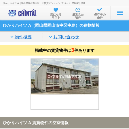
ひかりハイツ A（岡山県岡山市中区）の賃貸マンション･アパート･部屋探し情報
お部屋を探す
気になる
最近見た
保存中の
リスト
物件
条件
沿線・駅から
ひかりハイツ A（岡山県岡山市中区中島）の建物情報
住所から
物件概要
お問い合わせ
家賃相場から
3
掲載中の賃貸物件は
通勤通学時間から
件あります
物件特集から
不動産会社から
TOP
ひかりハイツ A 賃貸物件の空室情報