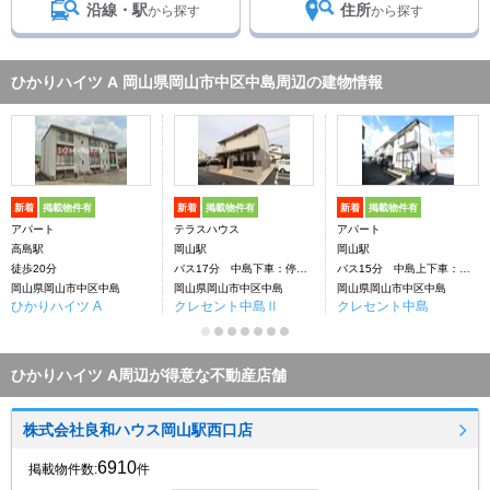
沿線・駅
住所
から探す
から探す
ひかりハイツ A 岡山県岡山市中区中島周辺の建物情報
新着
掲載物件有
新着
掲載物件有
新着
掲載物件有
アパート
テラスハウス
アパート
高島駅
岡山駅
岡山駅
徒歩20分
バス17分 中島下車：停歩3分
バス15分 中島上下車：停歩3分
岡山県岡山市中区中島
岡山県岡山市中区中島
岡山県岡山市中区中島
ひかりハイツ A
クレセント中島Ⅱ
クレセント中島
ひかりハイツ A周辺が得意な不動産店舗
株式会社良和ハウス岡山駅西口店
6910
掲載物件数:
件