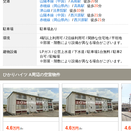
交通
山陽本線（中国）
/
高島駅
徒歩
20
分
赤穂線（岡山県内）
/
高島駅
徒歩
20
分
津山線
/
法界院駅
徒歩
33
分
山陽本線（中国）
/
西川原駅
徒歩
21
分
赤穂線（岡山県内）
/
西川原駅
徒歩
21
分
駐車場
駐車場あり
環境
4駅以上利用可 / 2沿線利用可 / 閑静な住宅地 / 平坦地
※部屋・階数により設備が異なる場合がございます。
建物設備
LPガス / 公営上水道 / 下水道 / 駐車場1台無料 / 駐車2
台可 / 駐輪場
※部屋・階数により設備が異なる場合がございます。
ひかりハイツ A周辺の空室物件
4.6
4.6
4.
万円
万円
/--
/--