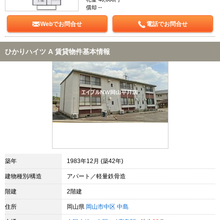
償却 --
Webでお問合せ
電話でお問合せ
ひかりハイツ A 賃貸物件基本情報
築年
1983年12月 (築42年)
建物種別/構造
アパート／軽量鉄骨造
階建
2階建
住所
岡山県
岡山市中区
中島