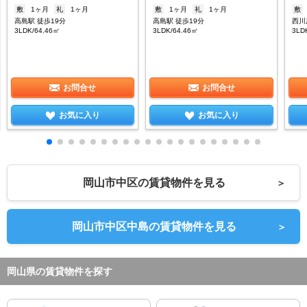
敷
1ヶ月
礼
1ヶ月
敷
1ヶ月
礼
1ヶ月
敷
高島駅 徒歩19分
高島駅 徒歩19分
西川
3LDK/64.46㎡
3LDK/64.46㎡
3LD
お問合せ
お問合せ
お気に入り
お気に入り
岡山市中区の賃貸物件を見る
＞
岡山市中区中島の賃貸物件を見る
＞
岡山県の賃貸物件を探す