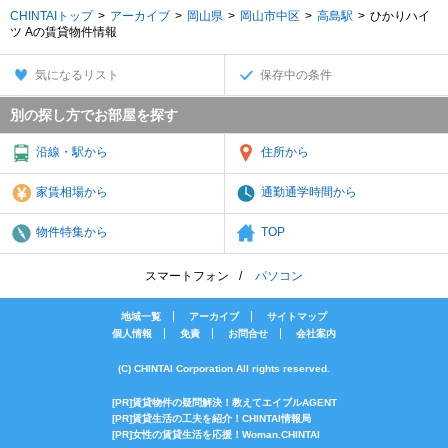
CHINTAIトップ
アーカイブ
岡山県
岡山市中区
高島駅
ひかりハイ
ツ Aの賃貸物件情報
気になるリスト
保存中の条件
別の探し方でお部屋を探す
沿線・駅から
住所から
家賃相場から
通勤通学時間から
物件特集から
TOP
スマートフォン
パソコン
地域一覧
アーカイブ
サイトマップ
個人情報
免責
お問合せ
会社案内
(C) CHINTAI Corporation All rights reserved.
[PR]賃貸物件の疑問解決！教えてエイブルAGENT
[PR]賃貸生活の工夫を紹介！CHINTAI情報局
[PR]女性の賃貸生活を応援！Woman.CHINTAI