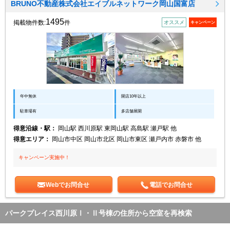
BRUNO不動産株式会社エイブルネットワーク岡山国富店
1495
掲載物件数:
件
オススメ
キャンペーン
年中無休
開店10年以上
駐車場有
多店舗展開
得意沿線・駅：
岡山駅 西川原駅 東岡山駅 高島駅 瀬戸駅 他
得意エリア：
岡山市中区 岡山市北区 岡山市東区 瀬戸内市 赤磐市 他
キャンペーン実施中！
Webでお問合せ
電話でお問合せ
パークプレイス西川原Ⅰ・Ⅱ号棟の住所から空室を再検索