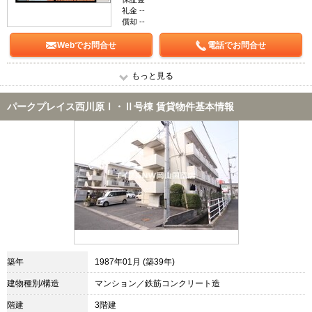
礼金 --
償却 --
Webでお問合せ
電話でお問合せ
もっと見る
パークプレイス西川原Ⅰ・Ⅱ号棟 賃貸物件基本情報
築年
1987年01月 (築39年)
建物種別/構造
マンション／鉄筋コンクリート造
階建
3階建