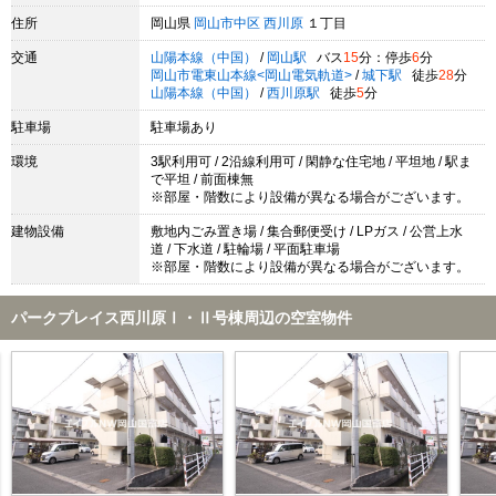
住所
岡山県
岡山市中区
西川原
１丁目
交通
山陽本線（中国）
/
岡山駅
バス
15
分：停歩
6
分
岡山市電東山本線<岡山電気軌道>
/
城下駅
徒歩
28
分
山陽本線（中国）
/
西川原駅
徒歩
5
分
駐車場
駐車場あり
環境
3駅利用可 / 2沿線利用可 / 閑静な住宅地 / 平坦地 / 駅ま
で平坦 / 前面棟無
※部屋・階数により設備が異なる場合がございます。
建物設備
敷地内ごみ置き場 / 集合郵便受け / LPガス / 公営上水
道 / 下水道 / 駐輪場 / 平面駐車場
※部屋・階数により設備が異なる場合がございます。
パークプレイス西川原Ⅰ・Ⅱ号棟周辺の空室物件