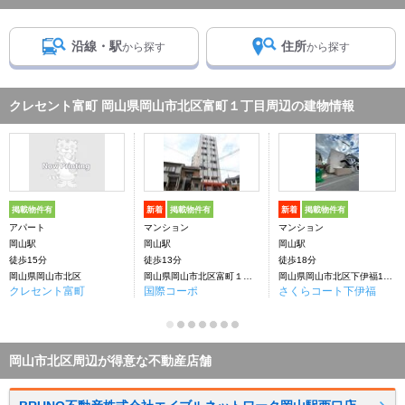
沿線・駅
住所
から探す
から探す
クレセント富町 岡山県岡山市北区富町１丁目周辺の建物情報
掲載物件有
新着
掲載物件有
新着
掲載物件有
アパート
マンション
マンション
岡山駅
岡山駅
岡山駅
徒歩15分
徒歩13分
徒歩18分
岡山県岡山市北区
岡山県岡山市北区富町１丁目
岡山県岡山市北区下伊福1丁目
クレセント富町
国際コーポ
さくらコート下伊福
岡山市北区周辺が得意な不動産店舗