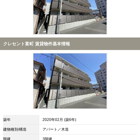
クレセント富町 賃貸物件基本情報
築年
2020年02月 (築6年)
建物種別/構造
アパート／木造
階建
3階建