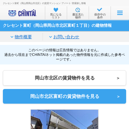
クレセント富町（岡山県岡山市北区）の賃貸マンション･アパート･部屋探し情報
お部屋を探す
気になる
最近見た
保存中の
リスト
物件
条件
沿線・駅から
クレセント富町（岡山県岡山市北区富町１丁目）の建物情報
住所から
物件概要
お問い合わせ
家賃相場から
通勤通学時間から
このページの情報は広告情報ではありません。
過去から現在までCHINTAIネット掲載のあった物件情報を元に作成した参考ペ
ージです。
物件特集から
不動産会社から
岡山市北区の賃貸物件を見る
＞
TOP
岡山市北区富町の賃貸物件を見る
＞