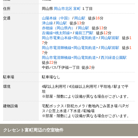
住所
岡山県
岡山市北区
富町
１丁目
交通
山陽本線（中国）
/
岡山駅
徒歩
16
分
津山線
/
岡山駅
徒歩
13
分
赤穂線（岡山県内）
/
岡山駅
徒歩
13
分
吉備線<桃太郎線>
/
備前三門駅
徒歩
12
分
岡山市電東山本線<岡山電気軌道>
/
岡山駅前駅
徒歩
1
7
分
岡山市電清輝橋線<岡山電気軌道>
/
岡山駅前駅
徒歩
1
7
分
岡山市電清輝橋線<岡山電気軌道>
/
西川緑道公園駅
徒歩
22
分
中鉄バス/下伊福一丁目 徒歩
2
分
駐車場
駐車場なし
環境
4駅以上利用可 / 4沿線以上利用可 / 平坦地 / 駅まで平
坦
※部屋・階数により設備が異なる場合がございます。
建物設備
宅配ボックス / 防犯カメラ / 敷地内ごみ置き場 / LPガ
ス / 公営上水道 / 下水道 / 駐輪場
※部屋・階数により設備が異なる場合がございます。
クレセント富町周辺の空室物件