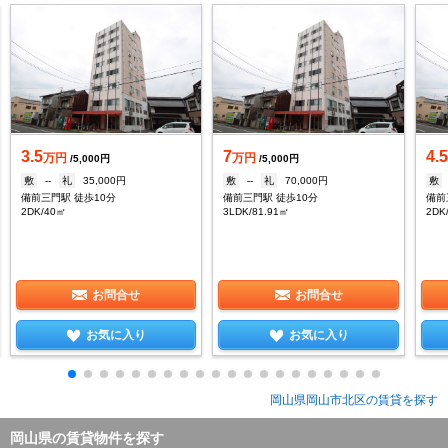
3.5
7
4.
万円
万円
/5,000円
/5,000円
敷
--
礼
35,000円
敷
--
礼
70,000円
敷
備前三門駅 徒歩10分
備前三門駅 徒歩10分
備前
2DK/40㎡
3LDK/81.91㎡
2DK
お問合せ
お問合せ
お気に入り
お気に入り
岡山県岡山市北区の賃貸を探す
岡山県の賃貸物件を探す