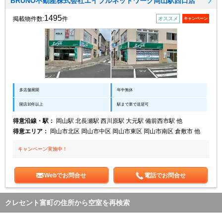
BRUNO不動産株式会社エイブルネットワーク岡山駅西口店
1495
掲載物件数:
件
オススメ
キャンペーン
多店舗展開
年中無休
開店10年以上
駅まで車で送迎可
得意沿線・駅：
岡山駅 北長瀬駅 西川原駅 大元駅 備前西市駅 他
得意エリア：
岡山市北区 岡山市中区 岡山市東区 岡山市南区 倉敷市 他
キャンペーン実施中！
Webでお問合せ
電話でお問合せ
クレセント富町の住所から空室を再検索