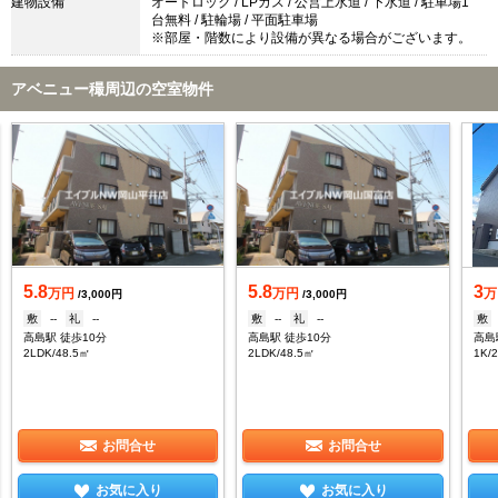
建物設備
オートロック / LPガス / 公営上水道 / 下水道 / 駐車場1
台無料 / 駐輪場 / 平面駐車場
※部屋・階数により設備が異なる場合がございます。
アベニュー穝周辺の空室物件
5.8
5.8
3
万円
万円
万
/3,000円
/3,000円
敷
--
礼
--
敷
--
礼
--
敷
高島駅 徒歩10分
高島駅 徒歩10分
高島
2LDK/48.5㎡
2LDK/48.5㎡
1K/
お問合せ
お問合せ
お気に入り
お気に入り