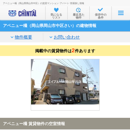
アベニュー穝（岡山県岡山市中区）の賃貸マンション･アパート･部屋探し情報
お部屋を探す
気になる
最近見た
保存中の
リスト
物件
条件
沿線・駅から
アベニュー穝（岡山県岡山市中区さい）の建物情報
住所から
物件概要
お問い合わせ
家賃相場から
2
掲載中の賃貸物件は
通勤通学時間から
件あります
物件特集から
不動産会社から
TOP
アベニュー穝 賃貸物件の空室情報