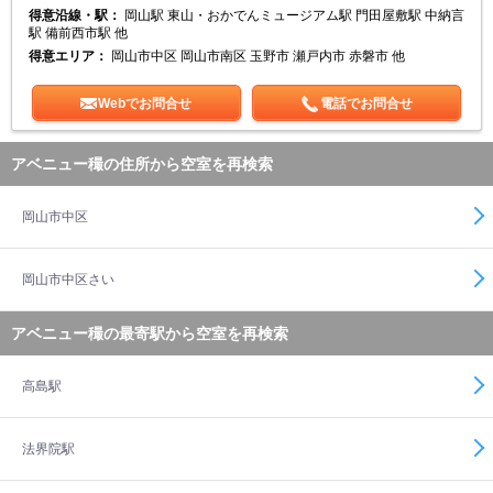
得意沿線・駅：
岡山駅 東山・おかでんミュージアム駅 門田屋敷駅 中納言
駅 備前西市駅 他
得意エリア：
岡山市中区 岡山市南区 玉野市 瀬戸内市 赤磐市 他
Webでお問合せ
電話でお問合せ
アベニュー穝の住所から空室を再検索
岡山市中区
岡山市中区さい
アベニュー穝の最寄駅から空室を再検索
高島駅
法界院駅