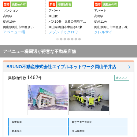
新着
掲載物件有
新着
掲載物件有
新着
掲載物件有
マンション
アパート
アパート
高島駅
岡山駅
高島駅
徒歩10分
バス19分 児童公園前下車：停歩4分
徒歩11分
岡山県岡山市中区さい
岡山県岡山市中区さい東町２丁目
岡山県岡山市中区さい東町２丁目
アベニュー穝
メゾンドゥクロワ
クレルサイ
アベニュー穝周辺が得意な不動産店舗
BRUNO不動産株式会社エイブルネットワーク岡山平井店
1462
掲載物件数:
件
オススメ
年中無休
駅まで車で送迎可
駐車場有
多店舗展開