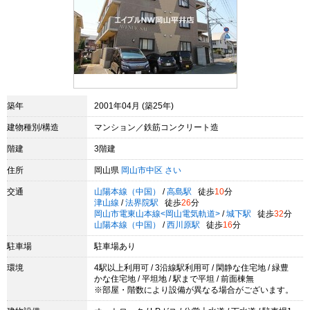
築年
2001年04月 (築25年)
建物種別/構造
マンション／鉄筋コンクリート造
階建
3階建
住所
岡山県
岡山市中区
さい
交通
山陽本線（中国）
/
高島駅
徒歩
10
分
津山線
/
法界院駅
徒歩
26
分
岡山市電東山本線<岡山電気軌道>
/
城下駅
徒歩
32
分
山陽本線（中国）
/
西川原駅
徒歩
16
分
駐車場
駐車場あり
環境
4駅以上利用可 / 3沿線駅利用可 / 閑静な住宅地 / 緑豊
かな住宅地 / 平坦地 / 駅まで平坦 / 前面棟無
※部屋・階数により設備が異なる場合がございます。