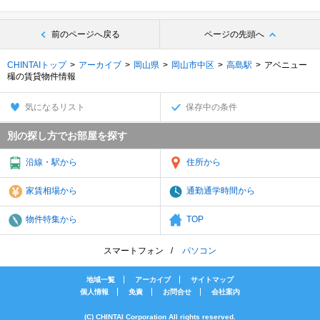
前のページへ戻る
ページの先頭へ
CHINTAIトップ
アーカイブ
岡山県
岡山市中区
高島駅
アベニュー
穝の賃貸物件情報
気になるリスト
保存中の条件
別の探し方でお部屋を探す
沿線・駅から
住所から
家賃相場から
通勤通学時間から
物件特集から
TOP
スマートフォン
パソコン
地域一覧
アーカイブ
サイトマップ
個人情報
免責
お問合せ
会社案内
(C) CHINTAI Corporation All rights reserved.