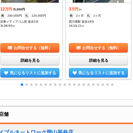
12
3
万円
万円
/5,000円
/--
敷
240,000円
礼
120,000円
敷
2ヶ月
礼
1ヶ月
浜東メディアコム前 徒歩2分
西川原駅 徒歩19分
3LDK/93㎡
1K/16.21㎡
お問合せする（無料）
お問合せする（無料）
詳細を見る
詳細を見る
気になるリストに追加する
気になるリストに追加する
店舗
エイブルネットワーク岡山平井店