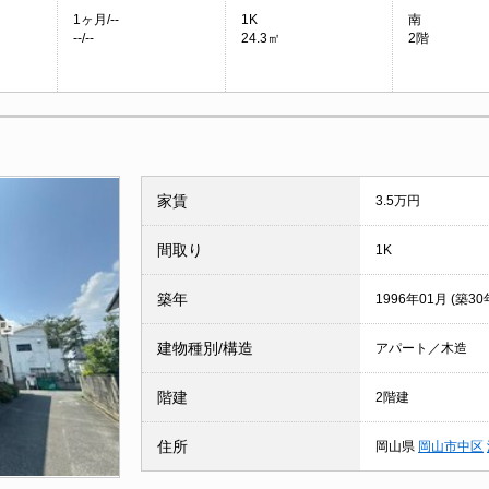
1ヶ月/--
1K
南
--/--
24.3㎡
2階
家賃
3.5万円
間取り
1K
築年
1996年01月 (築30
建物種別/構造
アパート／木造
階建
2階建
住所
岡山県
岡山市中区