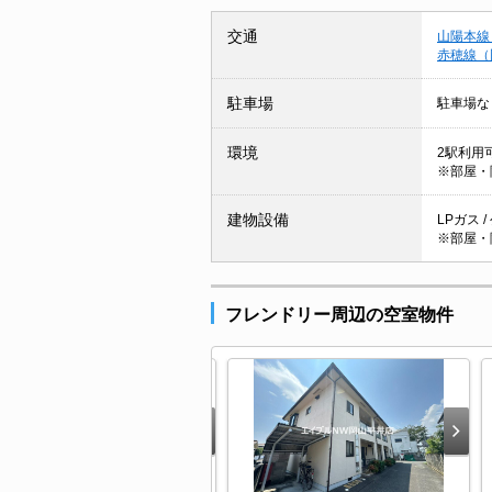
交通
山陽本線
赤穂線（
駐車場
駐車場な
環境
2駅利用可
※部屋・
建物設備
LPガス 
※部屋・
フレンドリー周辺の空室物件