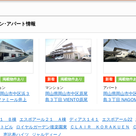
ン･アパート情報
掲載物件あり
新着
掲載物件あり
新着
掲載物件
ョン
マンション
アパート
岡山市中区浜３
岡山県岡山市中区原尾
岡山県岡山市中
ファミール井上
島３丁目 VIENTO原尾
島３丁目 NAGOM
島
１ Ｂ棟
エスポアール２１ Ａ棟
ディアス１４１
エスポアール22
ストビル
ロイヤルガーデン後楽園東
ＣＬＡＩＲ ＫＯＲＡＫＵＥＮ
り
恵比寿ハイツ
ジャルディーノ