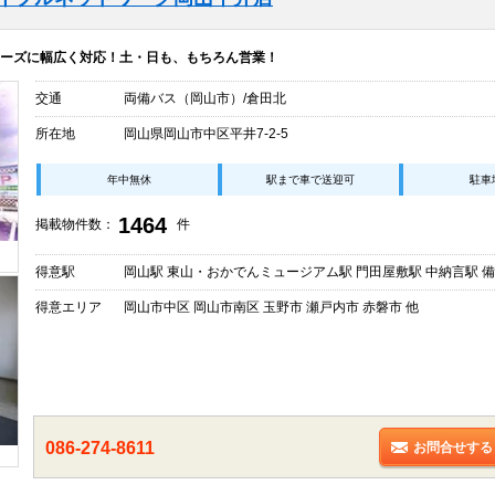
ーズに幅広く対応！土・日も、もちろん営業！
交通
両備バス（岡山市）/倉田北
所在地
岡山県岡山市中区平井7-2-5
年中無休
駅まで車で送迎可
駐車
1464
掲載物件数：
件
得意駅
岡山駅 東山・おかでんミュージアム駅 門田屋敷駅 中納言駅 備
得意エリア
岡山市中区 岡山市南区 玉野市 瀬戸内市 赤磐市 他
086-274-8611
お問合せする