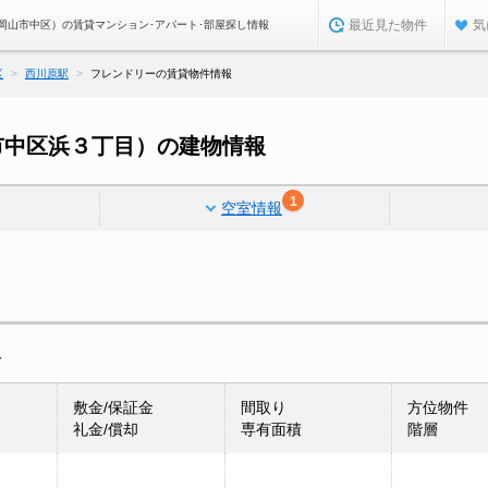
最近見た物件
気
岡山市中区）の賃貸マンション･アパート･部屋探し情報
区
西川原駅
フレンドリーの賃貸物件情報
市中区浜３丁目）の建物情報
1
空室情報
報
敷金/保証金
間取り
方位物件
礼金/償却
専有面積
階層