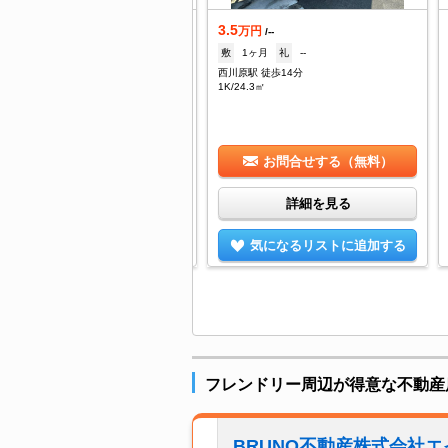
.7
3.5
万円
万円
/2,200円
/--
--
礼
--
敷
1ヶ月
礼
--
東・中区役所前 徒歩3分
西川原駅 徒歩14分
/20㎡
1K/24.3㎡
お問合せする（無料）
お問合せする（無料）
詳細を見る
詳細を見る
気になるリストに追加する
気になるリストに追加する
フレンドリー周辺が得意な不動産
BRUNO不動産株式会社