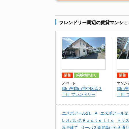
フレンドリー周辺の賃貸マンショ
新着
掲載物件あり
新着
アパート
マンシ
岡山県岡山市中区浜３
岡山県
丁目 フレンドリー
丁目 
エスポアール21 A
エスポアール２
レオパレスＰａｓｔｅｌｌｏ
トラ
浜戸建て
サーパス原尾島けやき通