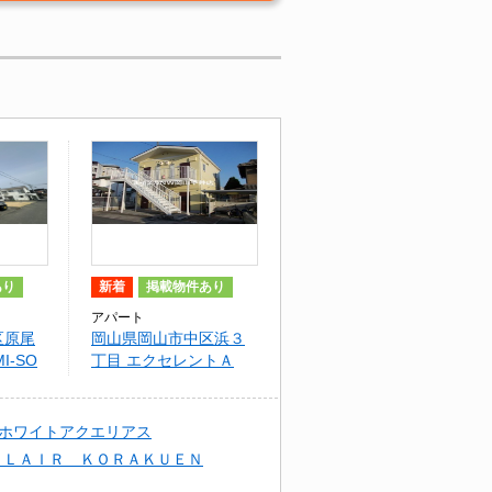
あり
新着
掲載物件あり
アパート
区原尾
岡山県岡山市中区浜３
I-SO
丁目 エクセレントＡ
ホワイトアクエリアス
ＣＬＡＩＲ ＫＯＲＡＫＵＥＮ