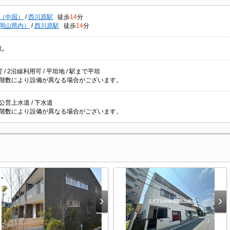
（中国）
/
西川原駅
徒歩
14
分
岡山県内）
/
西川原駅
徒歩
14
分
し
 / 2沿線利用可 / 平坦地 / 駅まで平坦
階数により設備が異なる場合がございます。
/ 公営上水道 / 下水道
階数により設備が異なる場合がございます。