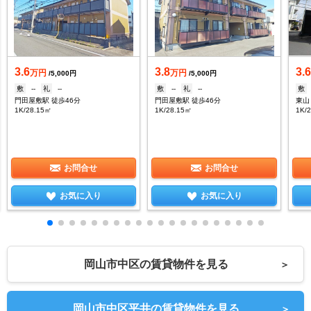
3.6
3.8
3.
万円
万円
/5,000円
/5,000円
敷
--
礼
--
敷
--
礼
--
敷
門田屋敷駅 徒歩46分
門田屋敷駅 徒歩46分
1K/28.15㎡
1K/28.15㎡
1K/
お問合せ
お問合せ
お気に入り
お気に入り
岡山市中区の賃貸物件を見る
＞
岡山市中区平井の賃貸物件を見る
＞