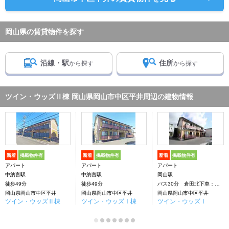
岡山県の賃貸物件を探す
沿線・駅
住所
から探す
から探す
ツイン・ウッズⅡ棟 岡山県岡山市中区平井周辺の建物情報
新着
掲載物件有
新着
掲載物件有
新着
掲載物件有
アパート
アパート
アパート
中納言駅
中納言駅
岡山駅
徒歩49分
徒歩49分
バス30分 倉田北下車：停歩6分
岡山県岡山市中区平井
岡山県岡山市中区平井
岡山県岡山市中区平井
ツイン・ウッズⅡ棟
ツイン・ウッズⅠ棟
ツイン・ウッズⅠ