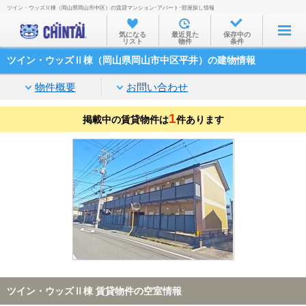
ツイン・ウッズⅡ棟（岡山県岡山市中区）の賃貸マンション･アパート･部屋探し情報
お部屋を探す
気になる
最近見た
保存中の
リスト
物件
条件
沿線・駅から
ツイン・ウッズⅡ棟（岡山県岡山市中区平井）の建物情報
住所から
物件概要
お問い合わせ
家賃相場から
1
掲載中の賃貸物件は
通勤通学時間から
件あります
物件特集から
不動産会社から
TOP
ツイン・ウッズⅡ棟 賃貸物件の空室情報