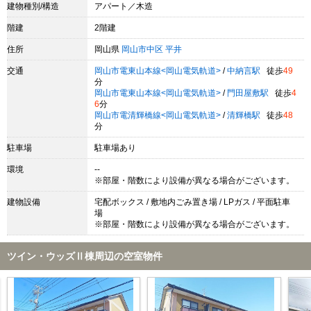
建物種別/構造
アパート／木造
階建
2階建
住所
岡山県
岡山市中区
平井
交通
岡山市電東山本線<岡山電気軌道>
/
中納言駅
徒歩
49
分
岡山市電東山本線<岡山電気軌道>
/
門田屋敷駅
徒歩
4
6
分
岡山市電清輝橋線<岡山電気軌道>
/
清輝橋駅
徒歩
48
分
駐車場
駐車場あり
環境
--
※部屋・階数により設備が異なる場合がございます。
建物設備
宅配ボックス / 敷地内ごみ置き場 / LPガス / 平面駐車
場
※部屋・階数により設備が異なる場合がございます。
ツイン・ウッズⅡ棟周辺の空室物件