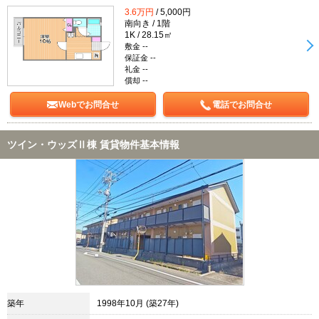
3.6万円
/ 5,000円
南向き / 1階
1K / 28.15㎡
敷金 --
保証金 --
礼金 --
償却 --
Webでお問合せ
電話でお問合せ
ツイン・ウッズⅡ棟 賃貸物件基本情報
築年
1998年10月 (築27年)