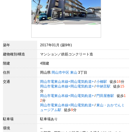
築年
2017年01月 (築9年)
建物種別/構造
マンション／鉄筋コンクリート造
階建
4階建
住所
岡山県
岡山市中区
東山
3丁目
交通
岡山市電東山本線<岡山電気軌道>
/
小橋駅
徒歩
16
分
岡山市電東山本線<岡山電気軌道>
/
中納言駅
徒歩
15
分
岡山市電東山本線<岡山電気軌道>
/
門田屋敷駅
徒歩
1
2
分
岡山市電東山本線<岡山電気軌道>
/
東山・おかでんミ
ュージアム駅
徒歩
9
分
駐車場
駐車場あり
環境
--