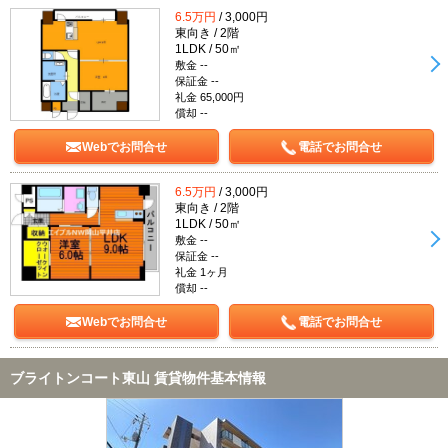
6.5万円
/ 3,000円
東向き / 2階
1LDK / 50㎡
敷金 --
保証金 --
礼金 65,000円
償却 --
Webでお問合せ
電話でお問合せ
6.5万円
/ 3,000円
東向き / 2階
1LDK / 50㎡
敷金 --
保証金 --
礼金 1ヶ月
償却 --
Webでお問合せ
電話でお問合せ
ブライトンコート東山 賃貸物件基本情報