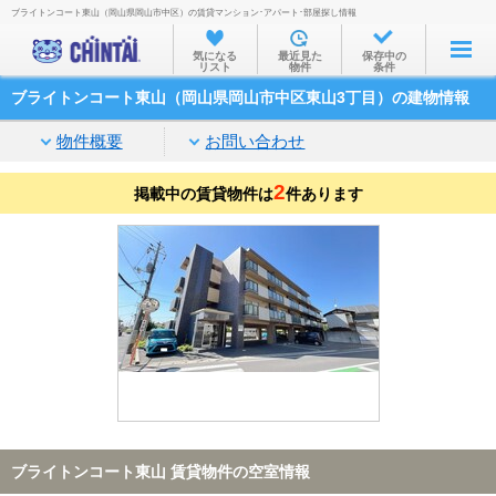
ブライトンコート東山（岡山県岡山市中区）の賃貸マンション･アパート･部屋探し情報
お部屋を探す
気になる
最近見た
保存中の
リスト
物件
条件
沿線・駅から
ブライトンコート東山（岡山県岡山市中区東山3丁目）の建物情報
住所から
物件概要
お問い合わせ
家賃相場から
2
掲載中の賃貸物件は
通勤通学時間から
件あります
物件特集から
不動産会社から
TOP
ブライトンコート東山 賃貸物件の空室情報