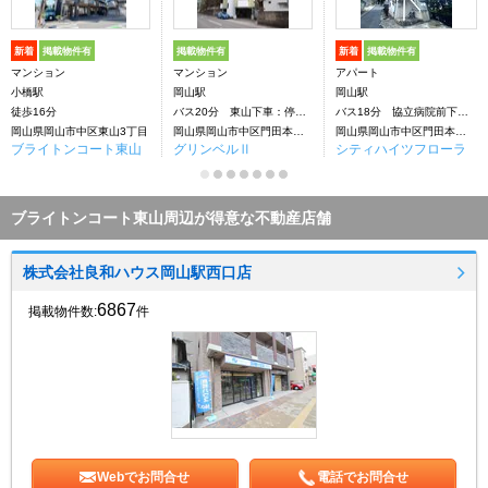
新着
掲載物件有
掲載物件有
新着
掲載物件有
マンション
マンション
アパート
小橋駅
岡山駅
岡山駅
徒歩16分
バス20分 東山下車：停歩7分
バス18分 協立病院前下車：停歩10分
岡山県岡山市中区東山3丁目
岡山県岡山市中区門田本町２丁目
岡山県岡山市中区門田本町２丁目
ブライトンコート東山
グリンベルⅡ
シティハイツフローラ
ブライトンコート東山周辺が得意な不動産店舗
株式会社良和ハウス岡山駅西口店
6867
掲載物件数:
件
Webでお問合せ
電話でお問合せ