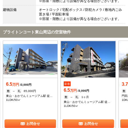
※部屋・階数により設備が異なる場合がございます。
建物設備
オートロック / 宅配ボックス / 防犯カメラ / 敷地内ごみ
置き場 / 平面駐車場
※部屋・階数により設備が異なる場合がございます。
ブライトンコート東山周辺の空室物件
6.5
3.
新着
万円
/3,000円
6.5
万円
/3,000円
敷
--
礼
65,000円
敷
東山・おかでんミュージアム駅 徒歩9分
門田
敷
--
礼
1ヶ月
1LDK/50㎡
1DK
東山・おかでんミュージアム駅 徒歩9分
1LDK/50㎡
お問合せ
お問合せ