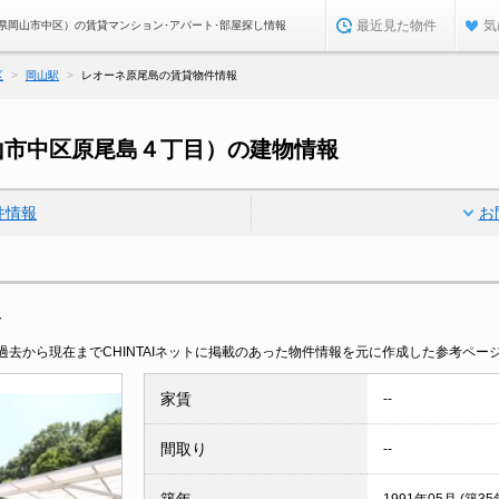
最近見た物件
気
県岡山市中区）の賃貸マンション･アパート･部屋探し情報
区
岡山駅
レオーネ原尾島の賃貸物件情報
山市中区原尾島４丁目）の建物情報
件情報
お
報
去から現在までCHINTAIネットに掲載のあった物件情報を元に作成した参考ペー
家賃
--
間取り
--