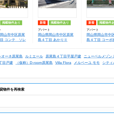
掲載物件あり
新着
掲載物件あり
新着
掲載物件
ト
アパート
アパート
岡山市中区原尾
岡山県岡山市中区原尾
岡山県岡山市中
目 コンテ ソレ
島４丁目 あかりⅡ
島４丁目 コーポ
レオーネ原尾島
ルミエール
原尾島４丁目平屋戸建
ニューベルメゾン
四丁目戸建
（仮称）D-room原尾島
Villa Flora
メルベーユ モモ
シティ
貸物件を再検索