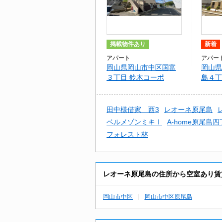
掲載物件あり
新着
アパート
アパー
岡山県岡山市中区国富
岡山県
３丁目 鈴木コーポ
島４丁
イユ
田中様借家 西3
レオーネ原尾島
ベルメゾンミキⅠ
A-home原尾島
フォレスト林
レオーネ原尾島の住所から空室あり賃
岡山市中区
岡山市中区原尾島