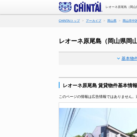
レオーネ原尾島（岡山
CHINTAIトップ
アーカイブ
岡山県
岡山市中
レオーネ原尾島（岡山県岡
基本物
レオーネ原尾島 賃貸物件基本情
このページの情報は広告情報ではありません。過