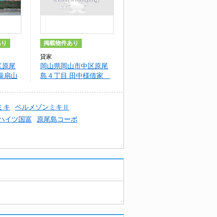
あり
掲載物件あり
貸家
区原尾
岡山県岡山市中区原尾
操扇山
島４丁目 田中様借家
W3
ミキ
ベルメゾンミキⅡ
ハイツ国富
原尾島コーポ