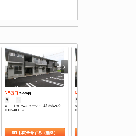
6.5
6.5
万円
万円
/5,000円
/5,000円
敷
--
礼
--
敷
--
礼
--
東山・おかでんミュージアム駅 徒歩24分
東山・おかでんミュージアム駅 徒歩24分
1LDK/40.05㎡
1LDK/40.05㎡
お問合せする（無料）
お問合せする（無料）