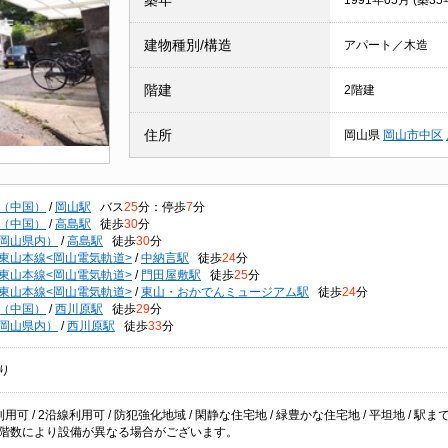
築年
1991年05月 (築35
建物種別/構造
アパート／木造
階建
2階建
住所
岡山県
岡山市中区
（中国）
/
岡山駅
バス
25
分：停歩
7
分
（中国）
/
高島駅
徒歩
30
分
岡山県内）
/
高島駅
徒歩
30
分
東山本線<岡山電気軌道>
/
中納言駅
徒歩
24
分
東山本線<岡山電気軌道>
/
門田屋敷駅
徒歩
25
分
東山本線<岡山電気軌道>
/
東山・おかでんミュージアム駅
徒歩
24
分
（中国）
/
西川原駅
徒歩
29
分
岡山県内）
/
西川原駅
徒歩
33
分
り
用可 / 2沿線利用可 / 防犯強化地域 / 閑静な住宅地 / 緑豊かな住宅地 / 平坦地 / 駅ま
階数により設備が異なる場合がございます。