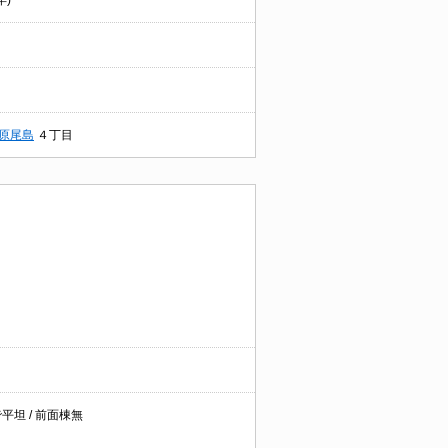
年)
原尾島
４丁目
で平坦 / 前面棟無