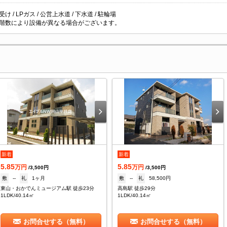
け / LPガス / 公営上水道 / 下水道 / 駐輪場
階数により設備が異なる場合がございます。
新着
新着
5.85
5.85
万円
万円
/3,500円
/3,500円
敷
--
礼
1ヶ月
敷
--
礼
58,500円
東山・おかでんミュージアム駅 徒歩23分
高島駅 徒歩29分
1LDK/40.14㎡
1LDK/40.14㎡
お問合せする（無料）
お問合せする（無料）