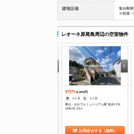
建物設備
集合郵便受
※部屋・
レオーネ原尾島周辺の空室物件
.6
4
万円
万円
/6,000円
/2,000円
なし
礼
76,000円
敷
1ヶ月
礼
1ヶ月
山・おかでんミュージアム駅 徒歩26分
東山・おかでんミュージアム駅 徒歩17分
DK/45.36㎡
2DK/42.23㎡
お問合せする（無料）
お問合せする（無料）