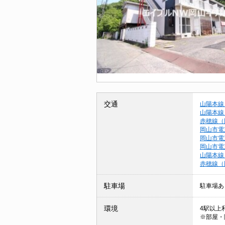
交通
山陽本線
山陽本線
赤穂線（
岡山市電
岡山市電
岡山市電
山陽本線
赤穂線（
駐車場
駐車場あ
環境
4駅以上利
※部屋・