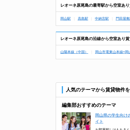
レオーネ原尾島の最寄駅から空室あり
岡山駅
高島駅
中納言駅
門田屋敷
レオーネ原尾島の沿線から空室あり賃
山陽本線（中国）
岡山市電東山本線<岡
人気のテーマから賃貸物件を
編集部おすすめのテーマ
岡山県の学生向けの
イト
お部屋探しはもちろん