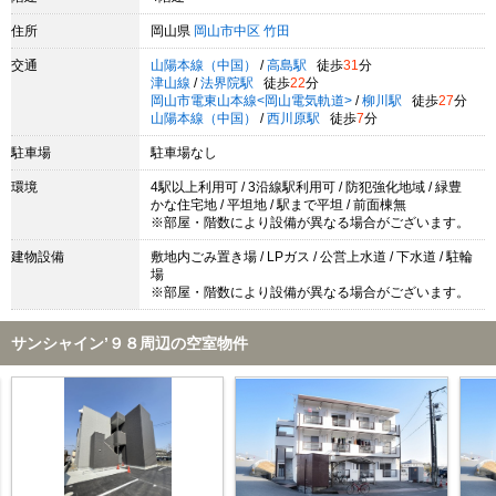
住所
岡山県
岡山市中区
竹田
交通
山陽本線（中国）
/
高島駅
徒歩
31
分
津山線
/
法界院駅
徒歩
22
分
岡山市電東山本線<岡山電気軌道>
/
柳川駅
徒歩
27
分
山陽本線（中国）
/
西川原駅
徒歩
7
分
駐車場
駐車場なし
環境
4駅以上利用可 / 3沿線駅利用可 / 防犯強化地域 / 緑豊
かな住宅地 / 平坦地 / 駅まで平坦 / 前面棟無
※部屋・階数により設備が異なる場合がございます。
建物設備
敷地内ごみ置き場 / LPガス / 公営上水道 / 下水道 / 駐輪
場
※部屋・階数により設備が異なる場合がございます。
サンシャイン’９８周辺の空室物件