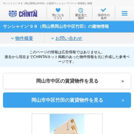
サンシャイン’９８（岡山県岡山市中区）の賃貸マンション･アパート･部屋探し情報
お部屋を探す
気になる
最近見た
保存中の
リスト
物件
条件
沿線・駅から
サンシャイン’９８（岡山県岡山市中区竹田）の建物情報
住所から
物件概要
お問い合わせ
家賃相場から
通勤通学時間から
このページの情報は広告情報ではありません。
過去から現在までCHINTAIネット掲載のあった物件情報を元に作成した参考ペ
ージです。
物件特集から
不動産会社から
岡山市中区の賃貸物件を見る
＞
TOP
岡山市中区竹田の賃貸物件を見る
＞