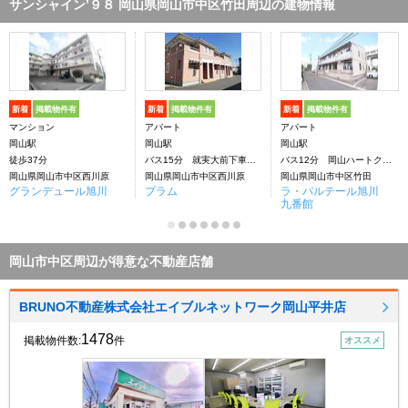
サンシャイン’９８ 岡山県岡山市中区竹田周辺の建物情報
新着
掲載物件有
新着
掲載物件有
新着
掲載物件有
マンション
アパート
アパート
岡山駅
岡山駅
岡山駅
徒歩37分
バス15分 就実大前下車：停歩5分
バス12分 岡山ハートクリニック前下車：停歩5分
岡山県岡山市中区西川原
岡山県岡山市中区西川原
岡山県岡山市中区竹田
グランデュール旭川
プラム
ラ・パルテール旭川
九番館
岡山市中区周辺が得意な不動産店舗
BRUNO不動産株式会社エイブルネットワーク岡山平井店
1478
掲載物件数:
件
オススメ