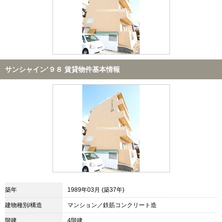
サンシャイン’９８ 賃貸物件基本情報
築年
1989年03月 (築37年)
建物種別/構造
マンション／鉄筋コンクリート造
階建
4階建