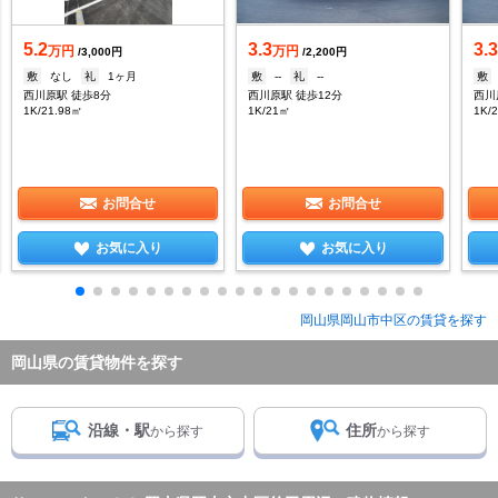
5.2
3.3
3.
万円
万円
/3,000円
/2,200円
敷
なし
礼
1ヶ月
敷
--
礼
--
敷
西川原駅 徒歩8分
西川原駅 徒歩12分
西川
1K/21.98㎡
1K/21㎡
1K/
お問合せ
お問合せ
お気に入り
お気に入り
岡山県岡山市中区の賃貸を探す
岡山県の賃貸物件を探す
沿線・駅
住所
から探す
から探す