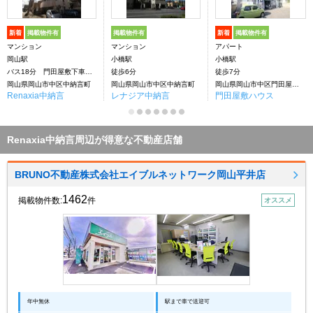
新着
掲載物件有
掲載物件有
新着
掲載物件有
マンション
マンション
アパート
岡山駅
小橋駅
小橋駅
バス18分 門田屋敷下車：停歩2分
徒歩6分
徒歩7分
岡山県岡山市中区中納言町
岡山県岡山市中区中納言町
岡山県岡山市中区門田屋敷１丁目
Renaxia中納言
レナジア中納言
門田屋敷ハウス
Renaxia中納言周辺が得意な不動産店舗
BRUNO不動産株式会社エイブルネットワーク岡山平井店
1462
掲載物件数:
件
オススメ
年中無休
駅まで車で送迎可