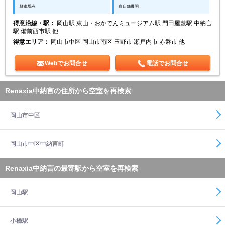
駐車場有
多店舗展開
得意沿線・駅：
岡山駅 東山・おかでんミュージアム駅 門田屋敷駅 中納言
駅 備前西市駅 他
得意エリア：
岡山市中区 岡山市南区 玉野市 瀬戸内市 赤磐市 他
Webでお問合せ
電話でお問合せ
Renaxia中納言の住所から空室を再検索
岡山市中区
岡山市中区中納言町
Renaxia中納言の最寄駅から空室を再検索
岡山駅
小橋駅