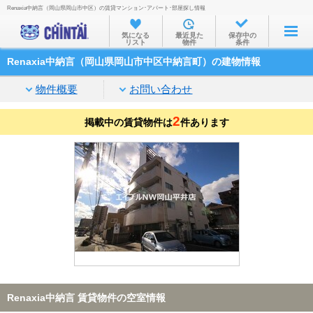
Renaxia中納言（岡山県岡山市中区）の賃貸マンション･アパート･部屋探し情報
お部屋を探す
気になる
最近見た
保存中の
リスト
物件
条件
沿線・駅から
Renaxia中納言（岡山県岡山市中区中納言町）の建物情報
住所から
物件概要
お問い合わせ
家賃相場から
2
掲載中の賃貸物件は
通勤通学時間から
件あります
物件特集から
不動産会社から
TOP
Renaxia中納言 賃貸物件の空室情報