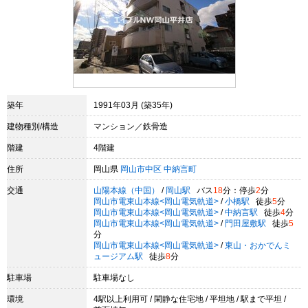
築年
1991年03月 (築35年)
建物種別/構造
マンション／鉄骨造
階建
4階建
住所
岡山県
岡山市中区
中納言町
交通
山陽本線（中国）
/
岡山駅
バス
18
分：停歩
2
分
岡山市電東山本線<岡山電気軌道>
/
小橋駅
徒歩
5
分
岡山市電東山本線<岡山電気軌道>
/
中納言駅
徒歩
4
分
岡山市電東山本線<岡山電気軌道>
/
門田屋敷駅
徒歩
5
分
岡山市電東山本線<岡山電気軌道>
/
東山・おかでんミ
ュージアム駅
徒歩
8
分
駐車場
駐車場なし
環境
4駅以上利用可 / 閑静な住宅地 / 平坦地 / 駅まで平坦 /