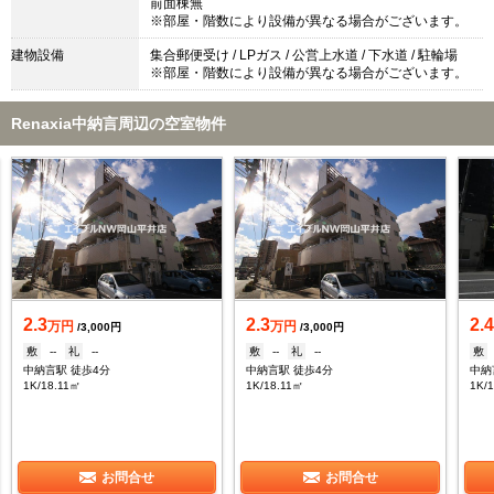
前面棟無
※部屋・階数により設備が異なる場合がございます。
建物設備
集合郵便受け / LPガス / 公営上水道 / 下水道 / 駐輪場
※部屋・階数により設備が異なる場合がございます。
Renaxia中納言周辺の空室物件
2.3
2.3
2.
万円
万円
/3,000円
/3,000円
敷
--
礼
--
敷
--
礼
--
敷
中納言駅 徒歩4分
中納言駅 徒歩4分
中納
1K/18.11㎡
1K/18.11㎡
1K/
お問合せ
お問合せ