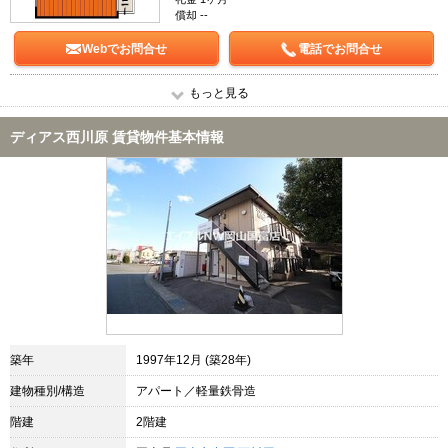
償却 --
Webでお問合せ
電話でお問合せ
もっと見る
ディアス西川原 賃貸物件基本情報
築年
1997年12月 (築28年)
建物種別/構造
アパート／軽量鉄骨造
階建
2階建