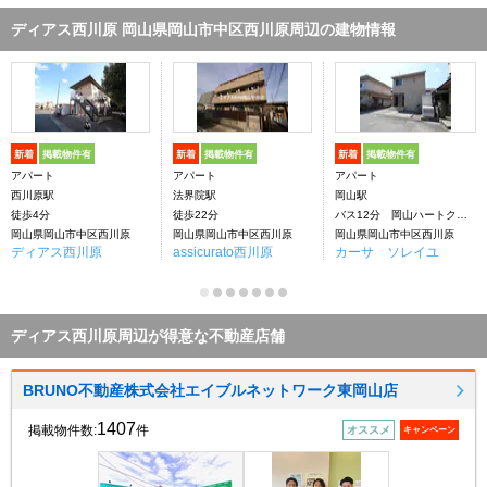
ディアス西川原 岡山県岡山市中区西川原周辺の建物情報
新着
掲載物件有
新着
掲載物件有
新着
掲載物件有
アパート
アパート
アパート
西川原駅
法界院駅
岡山駅
徒歩4分
徒歩22分
バス12分 岡山ハートクリニック前下車：停歩2分
岡山県岡山市中区西川原
岡山県岡山市中区西川原
岡山県岡山市中区西川原
ディアス西川原
assicurato西川原
カーサ ソレイユ
ディアス西川原周辺が得意な不動産店舗
BRUNO不動産株式会社エイブルネットワーク東岡山店
1407
掲載物件数:
件
オススメ
キャンペーン