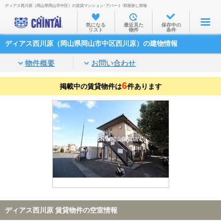
ディアス西川原（岡山県岡山市中区）の賃貸マンション･アパート･部屋探し情報
お部屋を探す
気になる
最近見た
保存中の
リスト
物件
条件
沿線・駅から
ディアス西川原（岡山県岡山市中区西川原）の建物情報
住所から
物件概要
お問い合わせ
家賃相場から
6
掲載中の賃貸物件は
通勤通学時間から
件あります
物件特集から
不動産会社から
TOP
ディアス西川原 賃貸物件の空室情報