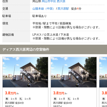
住所
岡山県
岡山市中区
西川原
交通
山陽本線（中国）
/
西川原駅
徒歩
4
分
駐車場
駐車場あり
環境
平坦地 / 駅まで平坦 / 前面棟無
※部屋・階数により設備が異なる場合がございます。
建物設備
LPガス / 公営上水道 / 下水道
※部屋・階数により設備が異なる場合がございます。
ディアス西川原周辺の空室物件
3.8
3.8
3.
万円
万円
/--
/--
敷
1ヶ月
礼
1ヶ月
敷
1ヶ月
礼
1ヶ月
敷
西川原駅 徒歩4分
西川原駅 徒歩4分
西川
1K/27㎡
1K/27㎡
1K/