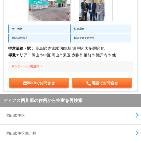
年中無休
駐車場有
開店10年以上
駅まで車で送迎可
得意沿線・駅：
高島駅 吉永駅 和気駅 瀬戸駅 大多羅駅 他
得意エリア：
岡山市中区 岡山市東区 赤磐市 備前市 瀬戸内市 他
キャンペーン実施中！
Webでお問合せ
電話でお問合せ
ディアス西川原の住所から空室を再検索
岡山市中区
岡山市中区西川原