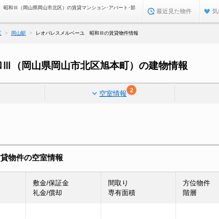
 昭和Ⅲ（岡山県岡山市北区）の賃貸マンション･アパート･部
最近見た物件
気
区
岡山駅
レオパレスメルベーユ 昭和Ⅲの賃貸物件情報
和Ⅲ（岡山県岡山市北区旭本町）の建物情報
2
空室情報
賃貸物件の空室情報
敷金/保証金
間取り
方位物件
礼金/償却
専有面積
階層