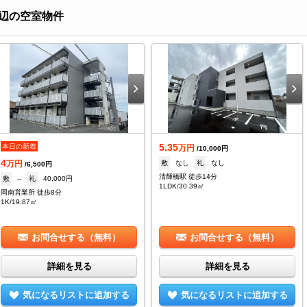
辺の空室物件
5.35
本日の新着
万円
/10,000円
4
敷
なし
礼
なし
万円
/6,500円
清輝橋駅 徒歩14分
敷
--
礼
40,000円
1LDK/30.39㎡
岡南営業所 徒歩8分
1K/19.87㎡
お問合せする（無料）
お問合せする（無料）
詳細を見る
詳細を見る
気になるリストに追加する
気になるリストに追加する