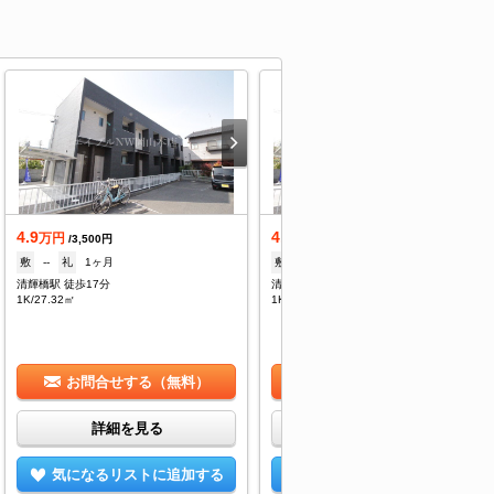
4.9
4.9
万円
万円
/3,500円
/3,500円
敷
--
礼
1ヶ月
敷
--
礼
1ヶ月
清輝橋駅 徒歩17分
清輝橋駅 徒歩17分
1K/27.32㎡
1K/27.32㎡
お問合せする（無料）
お問合せする（無料）
詳細を見る
詳細を見る
気になるリストに追加する
気になるリストに追加する