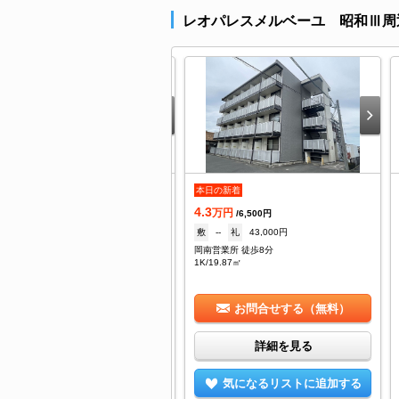
レオパレスメルベーユ 昭和Ⅲ周
.15
本日の新着
万円
/3,500円
4.3
なし
礼
100,000円
万円
/6,500円
輝橋駅 徒歩19分
敷
--
礼
43,000円
DK/59.55㎡
岡南営業所 徒歩8分
1K/19.87㎡
お問合せする（無料）
お問合せする（無料）
詳細を見る
詳細を見る
気になるリストに追加する
気になるリストに追加する