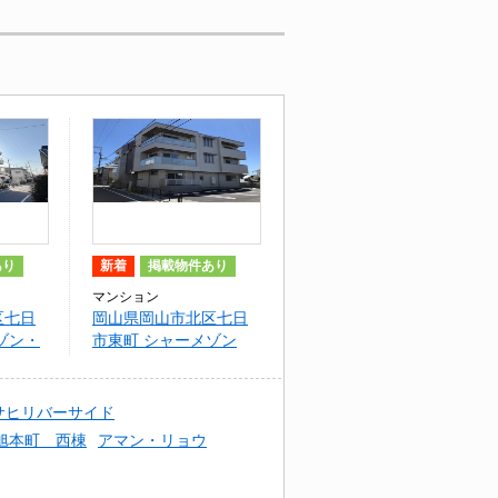
あり
新着
掲載物件あり
マンション
区七日
岡山県岡山市北区七日
ゾン・
市東町 シャーメゾン
Grand七日市
サヒリバーサイド
e 旭本町 西棟
アマン・リョウ