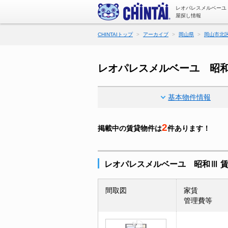
レオパレスメルベーユ
屋探し情報
CHINTAIトップ
アーカイブ
岡山県
岡山市北
レオパレスメルベーユ 昭
基本物件情報
2
掲載中の賃貸物件は
件あります！
レオパレスメルベーユ 昭和Ⅲ 
間取図
家賃
管理費等