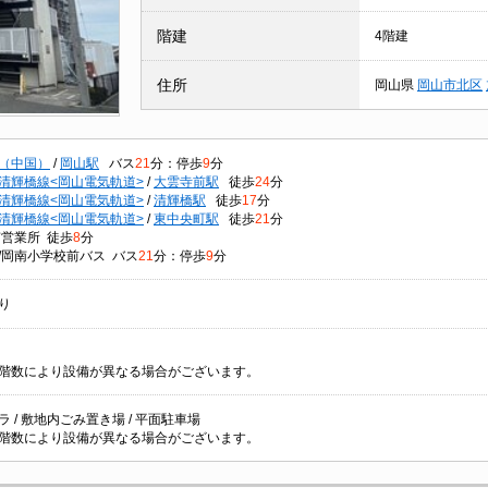
階建
4階建
住所
岡山県
岡山市北区
（中国）
/
岡山駅
バス
21
分：停歩
9
分
清輝橋線<岡山電気軌道>
/
大雲寺前駅
徒歩
24
分
清輝橋線<岡山電気軌道>
/
清輝橋駅
徒歩
17
分
清輝橋線<岡山電気軌道>
/
東中央町駅
徒歩
21
分
南営業所 徒歩
8
分
/岡南小学校前バス バス
21
分：停歩
9
分
り
階数により設備が異なる場合がございます。
 / 敷地内ごみ置き場 / 平面駐車場
階数により設備が異なる場合がございます。