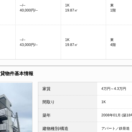
--/--
1K
東
40,000円/--
19.87㎡
1階
--/--
1K
東
43,000円/--
19.87㎡
4階
賃貸物件基本情報
家賃
4万円～4.3万円
間取り
1K
築年
2008年01月 (築18
建物種別/構造
アパート／鉄骨造