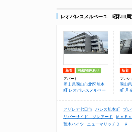
レオパレスメルベーユ 昭和Ⅲ周
新着
掲載物件あり
新着
アパート
マンシ
岡山県岡山市北区旭本
岡山県
町 レオパレスメルベー
町 月
ユ 昭和Ⅲ
イドウ
アザレア七日市
パレス旭本町
プレ
リバーサイド ソレアード
ＭｙＥｓ
荒木ハイツ
ニューマリッチＯ．Ｋ