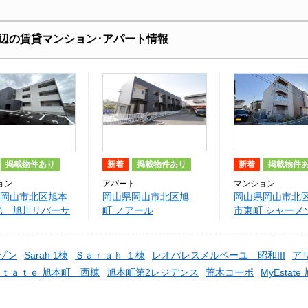
辺の賃貸マンション･アパート情報
掲載物件あり
新着
掲載物件あり
新着
掲載物件
ョン
アパート
マンション
岡山市北区旭本
岡山県岡山市北区旭
岡山県岡山市北
光 旭川リバーサ
町 ノアール
市東町 シャーメ
エスト
グラン七日市
ゾン
Sarah 1棟
Ｓａｒａｈ １棟
レオパレスメルベーユ 昭和III
ア
ｔａｔｅ 旭本町 西棟
旭本町第2レジデンス
荒木コーポ
MyEstat