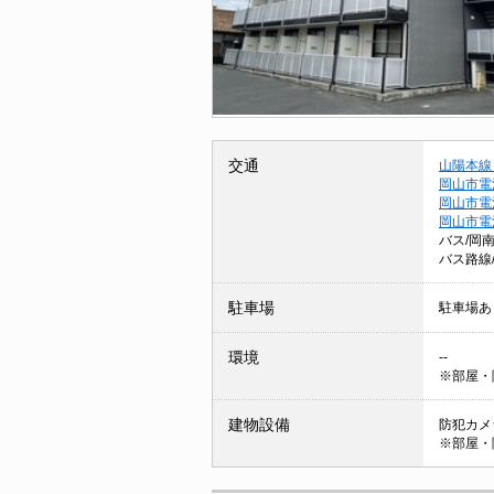
交通
山陽本線
岡山市電
岡山市電
岡山市電
バス/岡
バス路線
駐車場
駐車場あ
環境
--
※部屋・
建物設備
防犯カメラ
※部屋・