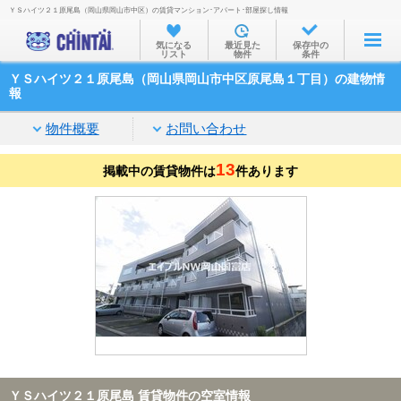
ＹＳハイツ２１原尾島（岡山県岡山市中区）の賃貸マンション･アパート･部屋探し情報
お部屋を探す
気になる
最近見た
保存中の
リスト
物件
条件
沿線・駅から
ＹＳハイツ２１原尾島（岡山県岡山市中区原尾島１丁目）の建物情
住所から
報
家賃相場から
物件概要
お問い合わせ
通勤通学時間から
13
掲載中の賃貸物件は
件あります
物件特集から
不動産会社から
TOP
ＹＳハイツ２１原尾島 賃貸物件の空室情報