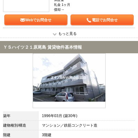
礼金 1ヶ月
償却 --
Webでお問合せ
電話でお問合せ
もっと見る
ＹＳハイツ２１原尾島 賃貸物件基本情報
築年
1996年03月 (築30年)
建物種別/構造
マンション／鉄筋コンクリート造
階建
3階建