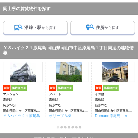
岡山県の賃貸物件を探す
沿線・駅
住所
から探す
から探す
ＹＳハイツ２１原尾島 岡山県岡山市中区原尾島１丁目周辺の建物情
報
新着
掲載物件有
新着
掲載物件有
新着
掲載物件有
マンション
アパート
その他
高島駅
高島駅
高島駅
徒歩24分
徒歩23分
徒歩20分
岡山県岡山市中区原尾島１丁目
岡山県岡山市中区原尾島1丁目
岡山県岡山市中区原尾島２丁目
ＹＳハイツ２１原尾島
オリーブＢ棟
Domane原尾島 Ａ