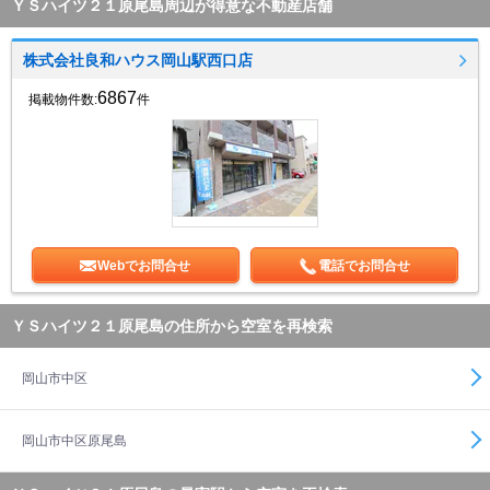
ＹＳハイツ２１原尾島周辺が得意な不動産店舗
株式会社良和ハウス岡山駅西口店
6867
掲載物件数:
件
Webでお問合せ
電話でお問合せ
ＹＳハイツ２１原尾島の住所から空室を再検索
岡山市中区
岡山市中区原尾島