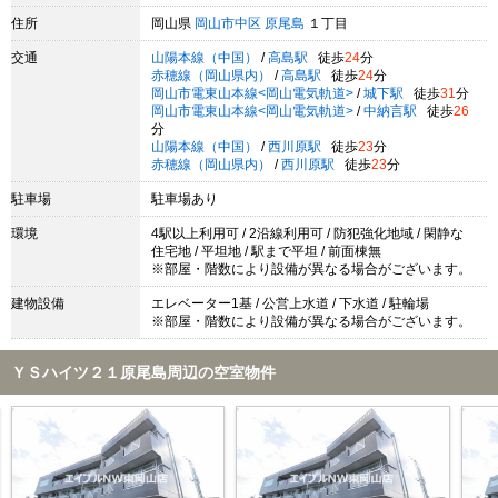
住所
岡山県
岡山市中区
原尾島
１丁目
交通
山陽本線（中国）
/
高島駅
徒歩
24
分
赤穂線（岡山県内）
/
高島駅
徒歩
24
分
岡山市電東山本線<岡山電気軌道>
/
城下駅
徒歩
31
分
岡山市電東山本線<岡山電気軌道>
/
中納言駅
徒歩
26
分
山陽本線（中国）
/
西川原駅
徒歩
23
分
赤穂線（岡山県内）
/
西川原駅
徒歩
23
分
駐車場
駐車場あり
環境
4駅以上利用可 / 2沿線利用可 / 防犯強化地域 / 閑静な
住宅地 / 平坦地 / 駅まで平坦 / 前面棟無
※部屋・階数により設備が異なる場合がございます。
建物設備
エレベーター1基 / 公営上水道 / 下水道 / 駐輪場
※部屋・階数により設備が異なる場合がございます。
ＹＳハイツ２１原尾島周辺の空室物件