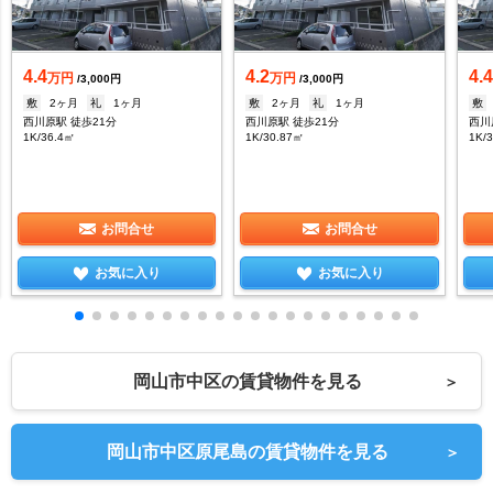
4.4
4.2
4.
万円
万円
/3,000円
/3,000円
敷
2ヶ月
礼
1ヶ月
敷
2ヶ月
礼
1ヶ月
敷
西川原駅 徒歩21分
西川原駅 徒歩21分
西川
1K/36.4㎡
1K/30.87㎡
1K/
お問合せ
お問合せ
お気に入り
お気に入り
岡山市中区の賃貸物件を見る
＞
岡山市中区原尾島の賃貸物件を見る
＞