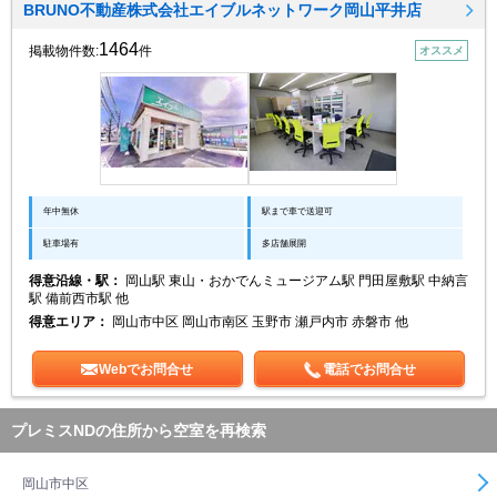
BRUNO不動産株式会社エイブルネットワーク岡山平井店
1464
掲載物件数:
件
オススメ
年中無休
駅まで車で送迎可
駐車場有
多店舗展開
得意沿線・駅：
岡山駅 東山・おかでんミュージアム駅 門田屋敷駅 中納言
駅 備前西市駅 他
得意エリア：
岡山市中区 岡山市南区 玉野市 瀬戸内市 赤磐市 他
Webでお問合せ
電話でお問合せ
プレミスNDの住所から空室を再検索
岡山市中区