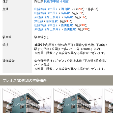
住所
岡山県
岡山市中区
今在家
交通
山陽本線（中国）
/
岡山駅
バス
20
分：停歩
8
分
山陽本線（中国）
/
高島駅
徒歩
19
分
赤穂線（岡山県内）
/
高島駅
徒歩
16
分
津山線
/
備前原駅
徒歩
33
分
山陽本線（中国）
/
西川原駅
徒歩
30
分
赤穂線（岡山県内）
/
西川原駅
徒歩
30
分
駐車場
駐車場なし
環境
4駅以上利用可 / 2沿線利用可 / 閑静な住宅地 / 平坦地 /
駅まで平坦 / 公園まで歩いて10分（800ｍ）以内
※部屋・階数により設備が異なる場合がございます。
建物設備
集合郵便受け / LPガス / 公営上水道 / 下水道 / 駐輪場 /
バイク置場
※部屋・階数により設備が異なる場合がございます。
プレミスND周辺の空室物件