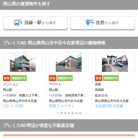
岡山県の賃貸物件を探す
沿線・駅
住所
から探す
から探す
プレミスND 岡山県岡山市中区今在家周辺の建物情報
新着
掲載物件有
新着
掲載物件有
新着
掲載物件有
マンション
アパート
貸家
岡山駅
岡山駅
高島駅
バス20分 祇園入口下車：停歩8分
バス17分 高島団地下車：停歩8分
徒歩21分
岡山県岡山市中区今在家
岡山県岡山市中区今在家
岡山県岡山市中区今在家
プレミスND
宮前ファースト
今在家280-5貸家
プレミスND周辺が得意な不動産店舗