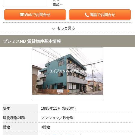
償却 --
Webでお問合せ
電話でお問合せ
もっと見る
プレミスND 賃貸物件基本情報
築年
1995年11月 (築30年)
建物種別/構造
マンション／鉄骨造
階建
3階建