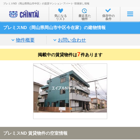
プレミスND（岡山県岡山市中区）の賃貸マンション･アパート･部屋探し情報
お部屋を探す
気になる
最近見た
保存中の
リスト
物件
条件
沿線・駅から
プレミスND（岡山県岡山市中区今在家）の建物情報
住所から
物件概要
お問い合わせ
家賃相場から
7
掲載中の賃貸物件は
通勤通学時間から
件あります
物件特集から
不動産会社から
TOP
プレミスND 賃貸物件の空室情報