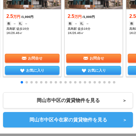
2.5
2.5
2.
万円
万円
/1,000円
/1,000円
敷
--
礼
--
敷
--
礼
--
敷
高島駅 徒歩16分
高島駅 徒歩16分
高島
1K/26.46㎡
1K/26.46㎡
1K/
お問合せ
お問合せ
お気に入り
お気に入り
岡山市中区の賃貸物件を見る
＞
岡山市中区今在家の賃貸物件を見る
＞