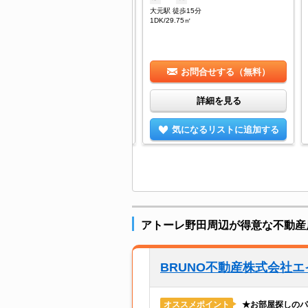
元駅 徒歩15分
大元駅 徒歩15分
DK/75.64㎡
1DK/29.75㎡
お問合せする（無料）
お問合せする（無料）
詳細を見る
詳細を見る
気になるリストに追加する
気になるリストに追加する
アトーレ野田周辺が得意な不動産
BRUNO不動産株式会社
★お部屋探しのパ
オススメポイント