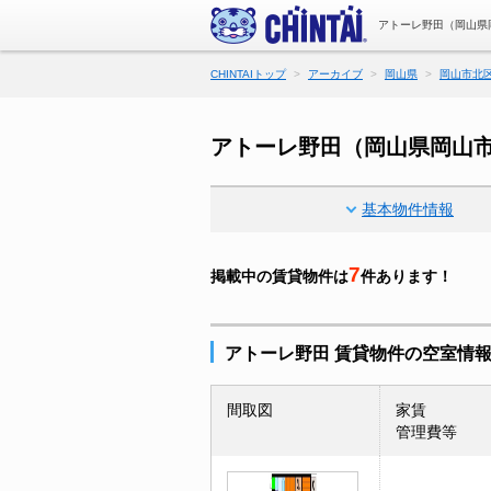
アトーレ野田（岡山県
CHINTAIトップ
アーカイブ
岡山県
岡山市北
アトーレ野田（岡山県岡山
基本物件情報
7
掲載中の賃貸物件は
件あります！
アトーレ野田 賃貸物件の空室情
間取図
家賃
管理費等