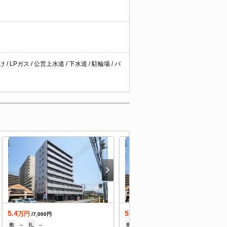
LPガス / 公営上水道 / 下水道 / 駐輪場 / バ
5.4
5.95
万円
万円
/7,000円
/7,000円
敷
--
礼
--
敷
--
礼
--