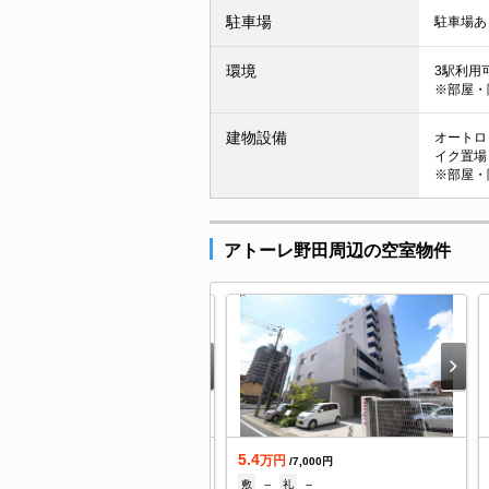
駐車場
駐車場あ
環境
3駅利用可
※部屋・
建物設備
オートロッ
イク置場 
※部屋・
アトーレ野田周辺の空室物件
0.7
5.4
万円
万円
/6,000円
/7,000円
107,000円
礼
214,000円
敷
--
礼
--