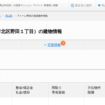
最近見た物件
気
岡山市北区）の賃貸マンション･アパート･部屋探し情報
区
岡山駅
アトーレ野田の賃貸物件情報
市北区野田１丁目）の建物情報
7
空室情報
報
敷金/保証金
間取り
方位物件
礼金/償却
専有面積
階層