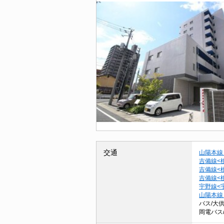
交通
山陽本線
吉備線<
吉備線<
吉備線<
宇野線<
山陽本線
バス/大
岡電バス