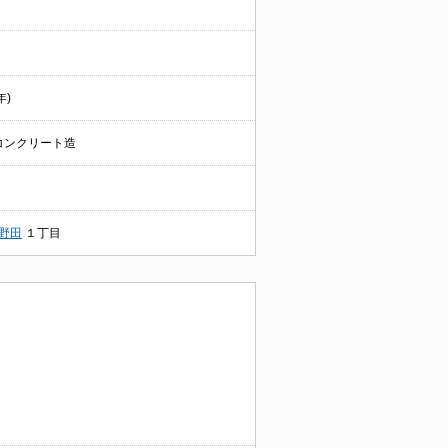
年)
コンクリート造
野田
１丁目