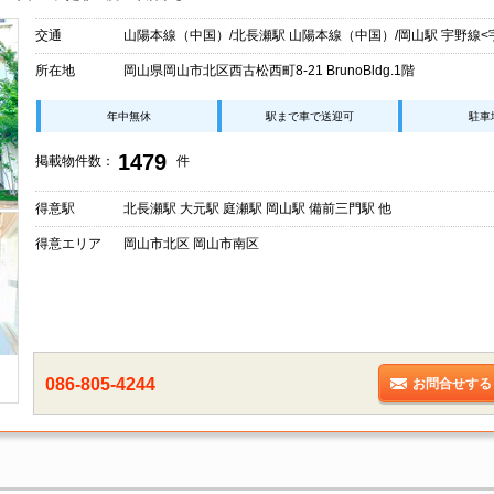
交通
山陽本線（中国）/北長瀬駅 山陽本線（中国）/岡山駅 宇野線<
所在地
岡山県岡山市北区西古松西町8-21 BrunoBldg.1階
年中無休
駅まで車で送迎可
駐車
1479
掲載物件数：
件
得意駅
北長瀬駅 大元駅 庭瀬駅 岡山駅 備前三門駅 他
得意エリア
岡山市北区 岡山市南区
086-805-4244
お問合せする