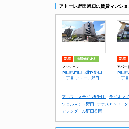
アトーレ野田周辺の賃貸マンショ
新着
掲載物件あり
新着
マンション
アパー
岡山県岡山市北区野田
岡山県
１丁目 アトーレ野田
１丁目
ート
アルファステイツ野田Ⅱ
ライオン
ウェルマット野田
テラス６２３
ク
アレンダール野田公園