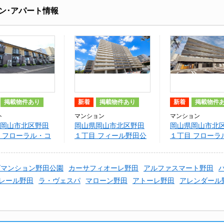
ン･アパート情報
掲載物件あり
新着
掲載物件あり
新着
掲載物件
ト
マンション
マンション
岡山市北区野田
岡山県岡山市北区野田
岡山県岡山市北
 フローラル・コ
１丁目 フィール野田公
１丁目 フローラ
園
ート Ⅱ
ズマンション野田公園
カーサフィオーレ野田
アルファスマート野田
レール野田
ラ・ヴェスパ
マローン野田
アトーレ野田
アレンダール