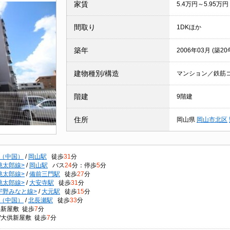
家賃
5.4万円～5.95万円
間取り
1DKほか
築年
2006年03月 (築20
建物種別/構造
マンション／鉄筋
階建
9階建
住所
岡山県
岡山市北区
（中国）
/
岡山駅
徒歩
31
分
桃太郎線>
/
岡山駅
バス
24
分：停歩
5
分
桃太郎線>
/
備前三門駅
徒歩
27
分
桃太郎線>
/
大安寺駅
徒歩
31
分
宇野みなと線>
/
大元駅
徒歩
15
分
（中国）
/
北長瀬駅
徒歩
33
分
供新屋敷 徒歩
7
分
/大供新屋敷 徒歩
7
分