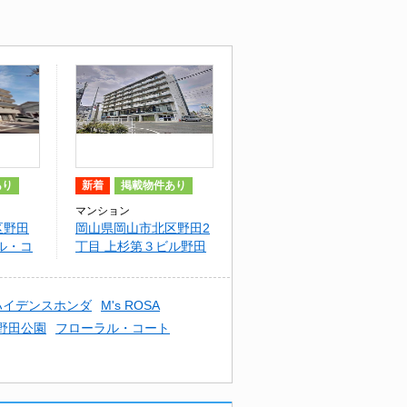
あり
新着
掲載物件あり
マンション
区野田
岡山県岡山市北区野田2
ル・コ
丁目 上杉第３ビル野田
ハイデンスホンダ
M's ROSA
野田公園
フローラル・コート