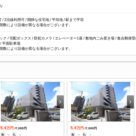
り
 / 2沿線利用可 / 閑静な住宅地 / 平坦地 / 駅まで平坦
階数により設備が異なる場合がございます。
ク / 宅配ボックス / 防犯カメラ / エレベーター1基 / 敷地内ごみ置き場 / 集合郵便受け / 
/ 平面駐車場
階数により設備が異なる場合がございます。
5.4
5.4
万円
万円
/7,000円
/7,000円
敷
--
礼
--
敷
--
礼
--