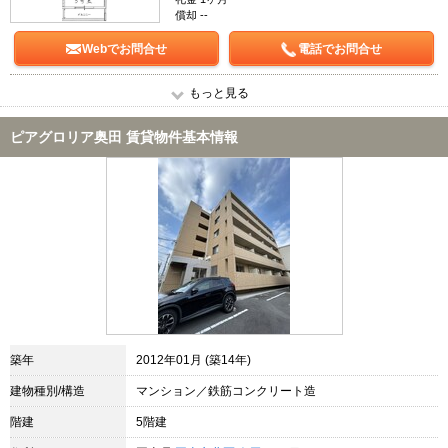
償却 --
Webでお問合せ
電話でお問合せ
もっと見る
ピアグロリア奥田 賃貸物件基本情報
築年
2012年01月 (築14年)
建物種別/構造
マンション／鉄筋コンクリート造
階建
5階建