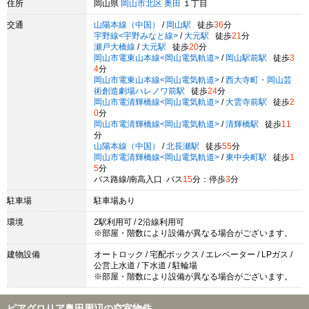
住所
岡山県
岡山市北区
奥田
１丁目
交通
山陽本線（中国）
/
岡山駅
徒歩
36
分
宇野線<宇野みなと線>
/
大元駅
徒歩
21
分
瀬戸大橋線
/
大元駅
徒歩
20
分
岡山市電東山本線<岡山電気軌道>
/
岡山駅前駅
徒歩
3
4
分
岡山市電東山本線<岡山電気軌道>
/
西大寺町・岡山芸
術創造劇場ハレノワ前駅
徒歩
24
分
岡山市電清輝橋線<岡山電気軌道>
/
大雲寺前駅
徒歩
2
0
分
岡山市電清輝橋線<岡山電気軌道>
/
清輝橋駅
徒歩
11
分
山陽本線（中国）
/
北長瀬駅
徒歩
55
分
岡山市電清輝橋線<岡山電気軌道>
/
東中央町駅
徒歩
1
5
分
バス路線/南高入口 バス
15
分：停歩
3
分
駐車場
駐車場あり
環境
2駅利用可 / 2沿線利用可
※部屋・階数により設備が異なる場合がございます。
建物設備
オートロック / 宅配ボックス / エレベーター / LPガス /
公営上水道 / 下水道 / 駐輪場
※部屋・階数により設備が異なる場合がございます。
ピアグロリア奥田周辺の空室物件