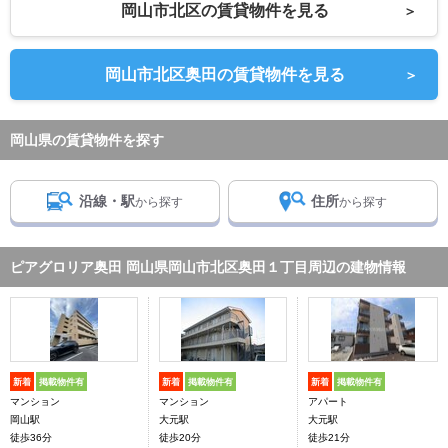
岡山市北区の賃貸物件を見る
＞
岡山市北区奥田の賃貸物件を見る
＞
岡山県の賃貸物件を探す
沿線・駅
住所
から探す
から探す
ピアグロリア奥田 岡山県岡山市北区奥田１丁目周辺の建物情報
新着
掲載物件有
新着
掲載物件有
新着
掲載物件有
マンション
マンション
アパート
岡山駅
大元駅
大元駅
徒歩36分
徒歩20分
徒歩21分