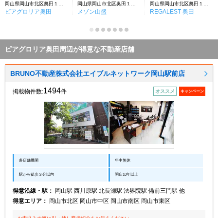
岡山県岡山市北区奥田１丁目
岡山県岡山市北区奥田１丁目
岡山県岡山市北区奥田１丁目
ピアグロリア奥田
メゾン山盛
REGALEST 奥田
ピアグロリア奥田周辺が得意な不動産店舗
BRUNO不動産株式会社エイブルネットワーク岡山駅前店
1494
掲載物件数:
件
オススメ
キャンペーン
多店舗展開
年中無休
駅から徒歩３分以内
開店10年以上
得意沿線・駅：
岡山駅 西川原駅 北長瀬駅 法界院駅 備前三門駅 他
得意エリア：
岡山市北区 岡山市中区 岡山市南区 岡山市東区