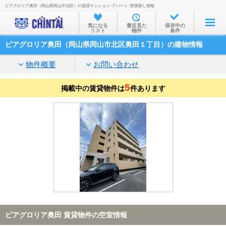
ピアグロリア奥田（岡山県岡山市北区）の賃貸マンション･アパート･部屋探し情報
お部屋を探す
気になる
最近見た
保存中の
リスト
物件
条件
沿線・駅から
ピアグロリア奥田（岡山県岡山市北区奥田１丁目）の建物情報
住所から
物件概要
お問い合わせ
家賃相場から
5
掲載中の賃貸物件は
通勤通学時間から
件あります
物件特集から
不動産会社から
TOP
ピアグロリア奥田 賃貸物件の空室情報