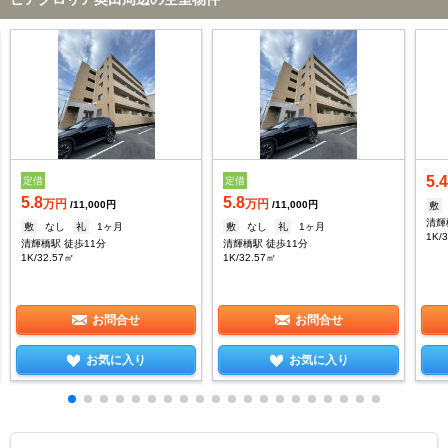
5.
定借
定借
5.8
5.8
万円
万円
/11,000円
/11,000円
敷
清輝
敷
なし
礼
1ヶ月
敷
なし
礼
1ヶ月
1K/
清輝橋駅 徒歩11分
清輝橋駅 徒歩11分
1K/32.57㎡
1K/32.57㎡
お問合せ
お問合せ
お気に入り
お気に入り