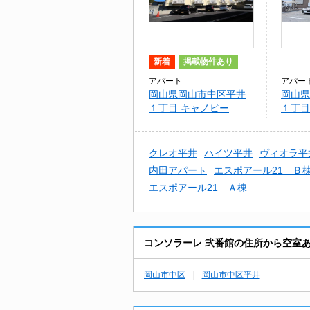
新着
掲載物件あり
アパート
アパー
岡山県岡山市中区平井
岡山県
１丁目 キャノピー
１丁目
番館
クレオ平井
ハイツ平井
ヴィオラ平
内田アパート
エスポアール21 Ｂ
エスポアール21 Ａ棟
コンソラーレ 弐番館の住所から空室
岡山市中区
岡山市中区平井