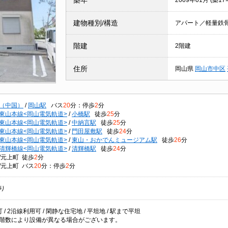
築年
2009年01月 (築17
建物種別/構造
アパート／軽量鉄
階建
2階建
住所
岡山県
岡山市中区
（中国）
/
岡山駅
バス
20
分：停歩
2
分
東山本線<岡山電気軌道>
/
小橋駅
徒歩
25
分
東山本線<岡山電気軌道>
/
中納言駅
徒歩
25
分
東山本線<岡山電気軌道>
/
門田屋敷駅
徒歩
24
分
東山本線<岡山電気軌道>
/
東山・おかでんミュージアム駅
徒歩
26
分
清輝橋線<岡山電気軌道>
/
清輝橋駅
徒歩
24
分
/元上町 徒歩
2
分
/元上町 バス
20
分：停歩
2
分
り
 / 2沿線利用可 / 閑静な住宅地 / 平坦地 / 駅まで平坦
階数により設備が異なる場合がございます。