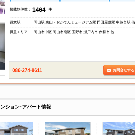
1464
掲載物件数：
件
得意駅
岡山駅 東山・おかでんミュージアム駅 門田屋敷駅 中納言駅 備
得意エリア
岡山市中区 岡山市南区 玉野市 瀬戸内市 赤磐市 他
086-274-8611
お問合せする
マンション･アパート情報