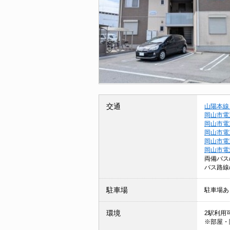
交通
山陽本線
岡山市電
岡山市電
岡山市電
岡山市電
岡山市電
両備バス
バス路線
駐車場
駐車場あ
環境
2駅利用可
※部屋・