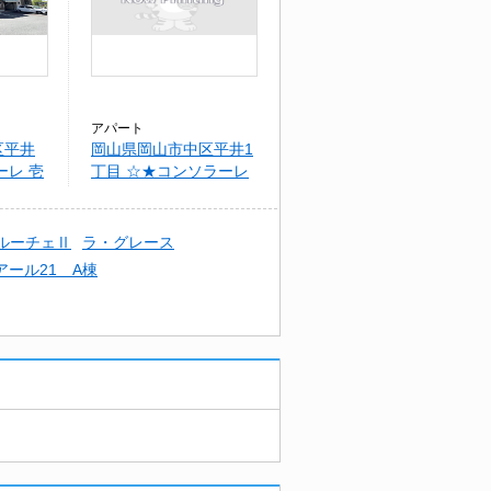
アパート
区平井
岡山県岡山市中区平井1
ーレ 壱
丁目 ☆★コンソラーレ
壱番館
ルーチェⅡ
ラ・グレース
アール21 A棟