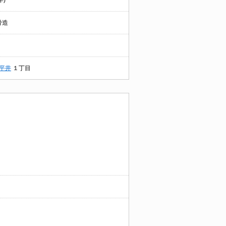
年)
骨造
平井
１丁目