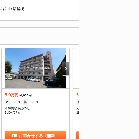
車2台可 / 駐輪場
5.9
5.3
万円
万円
/4,000円
/3,500円
敷
1ヶ月
礼
1ヶ月
敷
--
礼
53,000円
清輝橋駅 徒歩24分
元上町 徒歩4分
1LDK/57㎡
1LDK/49.17㎡
お問合せする（無料）
お問合せする（無料）