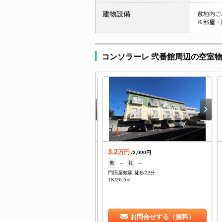
建物設備
敷地内ごみ
※部屋・
コンソラーレ 弐番館周辺の空室
3.2
借
万円
/2,000円
敷
--
礼
--
万円
/2,000円
門田屋敷駅 徒歩22分
2ヶ月
礼
1ヶ月
1K/26.5㎡
田屋敷駅 徒歩26分
/19.82㎡
お問合せする（無料）
お問合せする（無料）