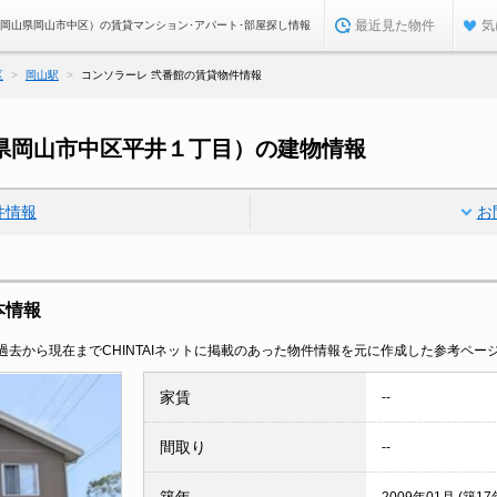
最近見た物件
気
（岡山県岡山市中区）の賃貸マンション･アパート･部屋探し情報
区
岡山駅
コンソラーレ 弐番館の賃貸物件情報
県岡山市中区平井１丁目）の建物情報
件情報
お
本情報
去から現在までCHINTAIネットに掲載のあった物件情報を元に作成した参考ペー
家賃
--
間取り
--