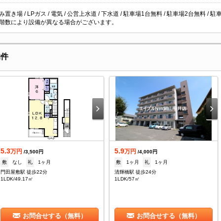
置き場 / LPガス / 電気 / 公営上水道 / 下水道 / 駐車場1台無料 / 駐車場2台無料 / 駐
階数により設備が異なる場合がございます。
物件
5.3
5.9
万円
万円
/3,500円
/4,000円
敷
なし
礼
1ヶ月
敷
1ヶ月
礼
1ヶ月
門田屋敷駅 徒歩22分
清輝橋駅 徒歩24分
1LDK/49.17㎡
1LDK/57㎡
お問合せする（無料）
お問合せする（無料）