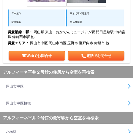
年中無休
駅まで車で送迎可
駐車場有
多店舗展開
得意沿線・駅：
岡山駅 東山・おかでんミュージアム駅 門田屋敷駅 中納言
駅 備前西市駅 他
得意エリア：
岡山市中区 岡山市南区 玉野市 瀬戸内市 赤磐市 他
Webでお問合せ
電話でお問合せ
アルフィーネ平井２号館の住所から空室を再検索
岡山市中区
岡山市中区桜橋
アルフィーネ平井２号館の最寄駅から空室を再検索
小橋駅