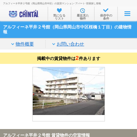
アルフィーネ平井２号館（岡山県岡山市中区）の賃貸マンション･アパート･部屋探し情報
お部屋を探す
気になる
最近見た
保存中の
リスト
物件
条件
沿線・駅から
アルフィーネ平井２号館（岡山県岡山市中区桜橋１丁目）の建物情
住所から
報
家賃相場から
物件概要
お問い合わせ
通勤通学時間から
2
掲載中の賃貸物件は
件あります
物件特集から
不動産会社から
TOP
アルフィーネ平井２号館 賃貸物件の空室情報