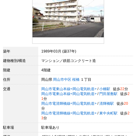
築年
1989年03月 (築37年)
建物種別/構造
マンション／鉄筋コンクリート造
階建
4階建
住所
岡山県
岡山市中区
桜橋
１丁目
交通
岡山市電東山本線<岡山電気軌道>
/
小橋駅
徒歩
22
分
岡山市電東山本線<岡山電気軌道>
/
門田屋敷駅
徒歩
2
1
分
岡山市電清輝橋線<岡山電気軌道>
/
清輝橋駅
徒歩
20
分
岡山市電清輝橋線<岡山電気軌道>
/
東中央町駅
徒歩
2
3
分
駐車場
駐車場あり