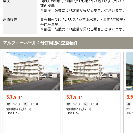
環境
4駅以上利用可 / 閑静な住宅地 / 平坦地 / 駅まで平坦 /
前面棟無
※部屋・階数により設備が異なる場合がございます。
建物設備
集合郵便受け / LPガス / 公営上水道 / 下水道 / 駐輪場 /
平面駐車場
※部屋・階数により設備が異なる場合がございます。
アルフィーネ平井２号館周辺の空室物件
3.7
3.7
3.
万円
万円
/--
/--
敷
2ヶ月
礼
1ヶ月
敷
2ヶ月
礼
1ヶ月
敷
清輝橋駅 徒歩20分
清輝橋駅 徒歩20分
門田
1K/22.3㎡
1K/22.3㎡
1K/