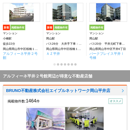
新着
掲載物件有
新着
掲載物件有
掲載物件有
マンション
マンション
マンション
小橋駅
岡山駅
岡山駅
徒歩22分
バス26分 大井手下車：停歩5分
バス20分 平井元町下車：停歩2分
岡山県岡山市中区桜橋１丁目
岡山県岡山市中区桜橋１丁目
岡山県岡山市中区平井6丁目
アルフィーネ平井２号
ＡＺ平井
パークプレイス平井Ⅰ
館
号棟
アルフィーネ平井２号館周辺が得意な不動産店舗
BRUNO不動産株式会社エイブルネットワーク岡山平井店
1464
掲載物件数:
件
オススメ