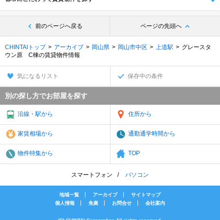
前のページへ戻る
ページの先頭へ
CHINTAIトップ
アーカイブ
岡山県
岡山市中区
上道駅
グレースタ
ウン原 C棟の賃貸物件情報
気になるリスト
保存中の条件
別の探し方でお部屋を探す
沿線・駅から
住所から
家賃相場から
通勤通学時間から
物件特集から
TOP
スマートフォン
パソコン
地域一覧
アーカイブ
サイトマップ
個人情報
免責
お問合せ
会社案内