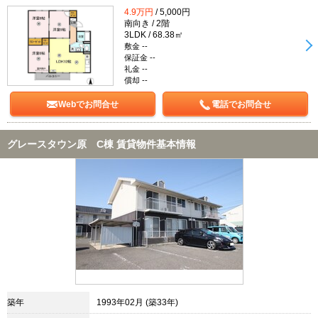
4.9万円
/ 5,000円
南向き / 2階
3LDK / 68.38㎡
敷金 --
保証金 --
礼金 --
償却 --
Webでお問合せ
電話でお問合せ
グレースタウン原 C棟 賃貸物件基本情報
築年
1993年02月 (築33年)