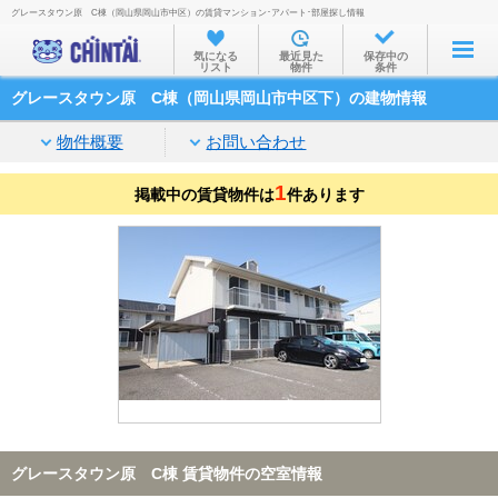
グレースタウン原 C棟（岡山県岡山市中区）の賃貸マンション･アパート･部屋探し情報
お部屋を探す
気になる
最近見た
保存中の
リスト
物件
条件
沿線・駅から
グレースタウン原 C棟（岡山県岡山市中区下）の建物情報
住所から
物件概要
お問い合わせ
家賃相場から
1
掲載中の賃貸物件は
通勤通学時間から
件あります
物件特集から
不動産会社から
TOP
グレースタウン原 C棟 賃貸物件の空室情報