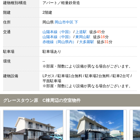
建物種別/構造
アパート／軽量鉄骨造
階建
2階建
住所
岡山県
岡山市中区
下
交通
山陽本線（中国）
/
上道駅
徒歩
45
分
山陽本線（中国）
/
東岡山駅
徒歩
16
分
赤穂線（岡山県内）
/
大多羅駅
徒歩
31
分
駐車場
駐車場あり
環境
--
※部屋・階数により設備が異なる場合がございます。
建物設備
LPガス / 駐車場1台無料 / 駐車場2台無料 / 駐車2台可 /
平面駐車場
※部屋・階数により設備が異なる場合がございます。
グレースタウン原 C棟周辺の空室物件