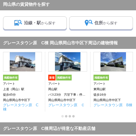
岡山県の賃貸物件を探す
沿線・駅
住所
から探す
から探す
グレースタウン原 C棟 岡山県岡山市中区下周辺の建物情報
掲載物件有
新着
掲載物件有
掲載物件有
アパート
アパート
アパート
上道（岡山）駅
岡山駅
東岡山駅
徒歩45分
バス23分 宍甘下車：停歩8分
徒歩16分
岡山県岡山市中区下
岡山県岡山市中区下
岡山県岡山市中区下
グレースタウン原 C
グレースタウン原 Ｃ
グレースタウン原 B棟
棟
グレースタウン原 C棟周辺が得意な不動産店舗