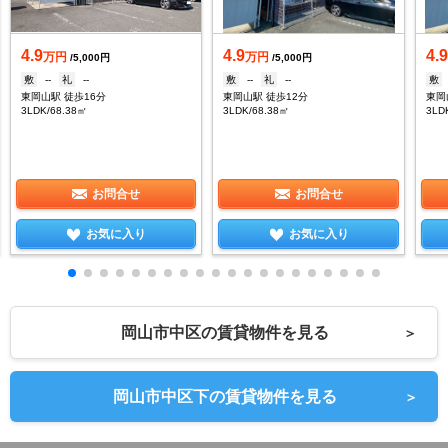
4.9
4.9
4.
万円
万円
/5,000円
/5,000円
敷
--
礼
--
敷
--
礼
--
敷
東岡山駅 徒歩16分
東岡山駅 徒歩12分
東岡
3LDK/68.38㎡
3LDK/68.38㎡
3LD
お問合せ
お問合せ
お気に入り
お気に入り
岡山市中区の賃貸物件を見る
＞
岡山市中区下の賃貸物件を見る
＞