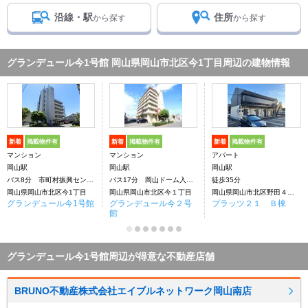
沿線・駅
住所
から探す
から探す
グランデュール今1号館 岡山県岡山市北区今1丁目周辺の建物情報
新着
掲載物件有
新着
掲載物件有
新着
掲載物件有
マンション
マンション
アパート
岡山駅
岡山駅
岡山駅
バス8分 市町村振興センター入口下車：停歩11分
バス17分 岡山ドーム入口下車：停歩1分
徒歩35分
岡山県岡山市北区今1丁目
岡山県岡山市北区今１丁目
岡山県岡山市北区野田４丁目
グランデュール今1号館
グランデュール今２号
プラッツ２１ Ｂ棟
館
グランデュール今1号館周辺が得意な不動産店舗
BRUNO不動産株式会社エイブルネットワーク岡山南店