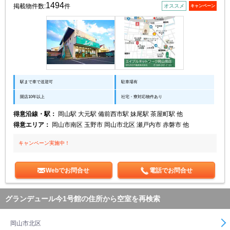
1494
掲載物件数:
件
オススメ
キャンペーン
駅まで車で送迎可
駐車場有
開店10年以上
社宅・寮対応物件あり
得意沿線・駅：
岡山駅 大元駅 備前西市駅 妹尾駅 茶屋町駅 他
得意エリア：
岡山市南区 玉野市 岡山市北区 瀬戸内市 赤磐市 他
キャンペーン実施中！
Webでお問合せ
電話でお問合せ
グランデュール今1号館の住所から空室を再検索
岡山市北区