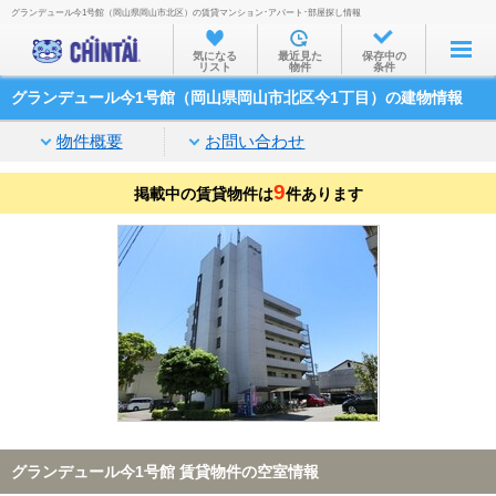
グランデュール今1号館（岡山県岡山市北区）の賃貸マンション･アパート･部屋探し情報
お部屋を探す
気になる
最近見た
保存中の
リスト
物件
条件
沿線・駅から
グランデュール今1号館（岡山県岡山市北区今1丁目）の建物情報
住所から
物件概要
お問い合わせ
家賃相場から
9
掲載中の賃貸物件は
通勤通学時間から
件あります
物件特集から
不動産会社から
TOP
グランデュール今1号館 賃貸物件の空室情報