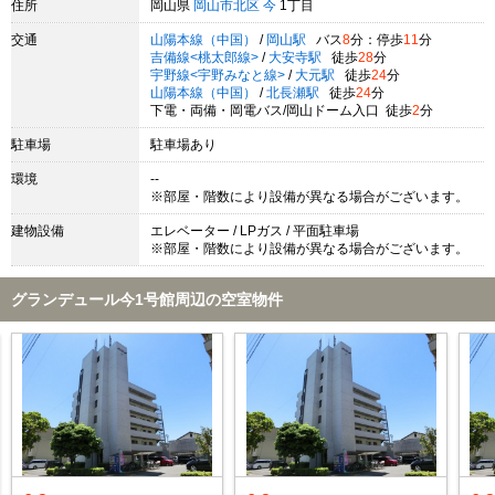
住所
岡山県
岡山市北区
今
1丁目
交通
山陽本線（中国）
/
岡山駅
バス
8
分：停歩
11
分
吉備線<桃太郎線>
/
大安寺駅
徒歩
28
分
宇野線<宇野みなと線>
/
大元駅
徒歩
24
分
山陽本線（中国）
/
北長瀬駅
徒歩
24
分
下電・両備・岡電バス/岡山ドーム入口 徒歩
2
分
駐車場
駐車場あり
環境
--
※部屋・階数により設備が異なる場合がございます。
建物設備
エレベーター / LPガス / 平面駐車場
※部屋・階数により設備が異なる場合がございます。
グランデュール今1号館周辺の空室物件