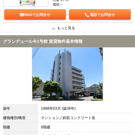
償却 --
Webでお問合せ
電話でお問合せ
もっと見る
グランデュール今1号館 賃貸物件基本情報
築年
1988年03月 (築38年)
建物種別/構造
マンション／鉄筋コンクリート造
階建
6階建