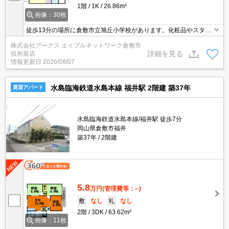
1階
1K
26.86m²
画像：30枚
徒歩13分の場所に倉敷市立旭丘小学校があります。化粧品やスタイ
リング剤などをまとめて出し入れして、サッと身支度を整えられる
株式会社アークス エイブルネットワーク倉敷市
独立洗面台を採用しています。ベランダ付きの物件で、玄関と合わ
詳細を見る
役所前店
せて扉を開ければばすぐに部屋の換気ができます。
情報更新日
2026/08/07
水島臨海鉄道水島本線 福井駅 2階建 築37年
賃貸アパート
水島臨海鉄道水島本線/福井駅 徒歩7分
岡山県倉敷市福井
築37年
2階建
5.8
万円
(管理費等：--)
敷
なし
礼
なし
2階
3DK
63.62m²
画像：11枚