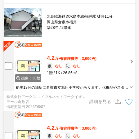
水島臨海鉄道水島本線/福井駅 徒歩11分
岡山県倉敷市福井
築28年
2階建
4.2
万円
(管理費等：3,000円)
敷
なし
礼
なし
1階
1K
26.86m²
画像：30枚
徒歩13分の場所に倉敷市立旭丘小学校があります。化粧品やスタイ
リング剤などをまとめて出し入れして、サッと身支度を整えられる
株式会社アークス エイブルネットワークイオン
独立洗面台を採用しています。ベランダ付きの物件で、玄関と合わ
詳細を見る
モール倉敷店
せて扉を開ければばすぐに部屋の換気ができます。
情報更新日
2026/08/07
4.2
万円
(管理費等：3,000円)
敷
なし
礼
なし