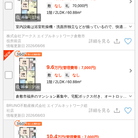
敷
なし
礼
70,000円
1階
2LDK
60.88m²
画像：17枚
室内設備は浴室乾燥機・洗面所独立などが揃っているので、快適に
過ごしやすいお部屋になります。セキュリティ面は、TVインターホ
株式会社アークス エイブルネットワーク倉敷市
ン・オートロックなど充実しているので、防犯対策もばっちりで
詳細を見る
役所前店
す。収納はクロゼット・シューズボックスなど豊富なので、衣類や
情報更新日
2026/08/06
履き物の整理がしやすく便利です。システムキッチン付きの物件で
す。
9.6
万円
(管理費等：7,000円)
敷
なし
礼
なし
1階
2LDK
60.88m²
画像：15枚
倉敷市福井のマンション募集中。宅配ボックス付き、オートロッ
ク。浴室乾燥機付き、追い焚き機能付きバス、シャンプードレッサ
BRUNO不動産株式会社 エイブルネットワーク総
ー付き、お気軽にお問い合わせください。
詳細を見る
社店
情報更新日
2026/08/03
10.4
万円
(管理費等：7,000円)