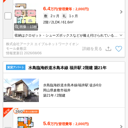
6.4
万円
(管理費等：2,000円)
敷
2ヶ月
礼
1ヶ月
2階
2LDK
61.6m²
画像：13枚
収納はクロゼット・シューズボックスなどが備え付けられているの
で、衣類や日用品の収納に重宝します。来客時にはTVインターホン
株式会社アークス エイブルネットワークイオン
で訪問者の顔を確認することがきるので防犯対策につながります。
詳細を見る
モール倉敷店
室内設備は洗面所独立・浴室乾燥機など大変充実しております。徒
情報更新日
2026/08/06
歩5分に駅がある物件です。この物件はバルコニー付きです。
水島臨海鉄道水島本線 福井駅 2階建 築21年
賃貸アパート
水島臨海鉄道水島本線/福井駅 徒歩6分
岡山県倉敷市福井
築21年
2階建
5.6
万円
(管理費等：2,000円)