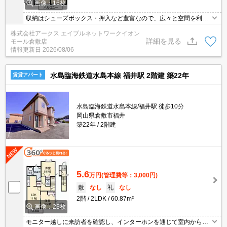
画像：16枚
収納はシューズボックス・押入など豊富なので、広々と空間を利用
することも可能です。室内設備はエアコン・BSなど充実した設備を
株式会社アークス エイブルネットワークイオン
備え付けています。玄関先まで覗き穴を覗きに行かなくてもインタ
詳細を見る
モール倉敷店
ーホン越しに誰が来たのかを確認できます。こちらの物件は駐車場
情報更新日
2026/08/06
に空きがあるので、駐車することができます。アパートタイプのお
部屋です。
水島臨海鉄道水島本線 福井駅 2階建 築22年
賃貸アパート
水島臨海鉄道水島本線/福井駅 徒歩10分
岡山県倉敷市福井
築22年
2階建
5.6
万円
(管理費等：3,000円)
敷
なし
礼
なし
2階
2LDK
60.87m²
画像：23枚
モニター越しに来訪者を確認し、インターホンを通じて室内から会