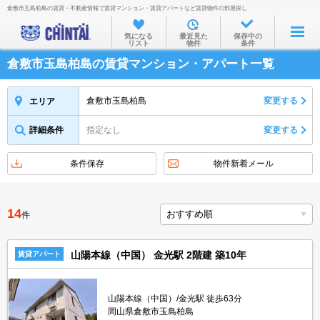
倉敷市玉島柏島の賃貸・不動産情報で賃貸マンション・賃貸アパートなど賃貸物件の部屋探し
お部屋を探す
気になる
最近見た
保存中の
リスト
物件
条件
沿線・駅から
倉敷市玉島柏島の賃貸マンション・アパート一覧
住所から
家賃相場から
倉敷市玉島柏島
変更する
エリア
通勤通学時間から
詳細条件
指定なし
変更する
物件特集から
条件保存
物件新着メール
不動産会社から
TOP
14
件
山陽本線（中国） 金光駅 2階建 築10年
賃貸アパート
山陽本線（中国）/金光駅 徒歩63分
岡山県倉敷市玉島柏島