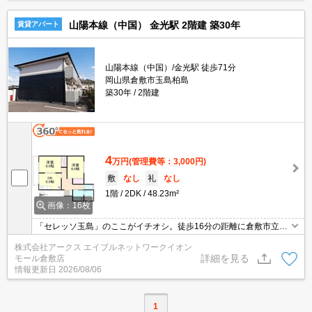
山陽本線（中国） 金光駅 2階建 築30年
賃貸アパート
山陽本線（中国）/金光駅 徒歩71分
岡山県倉敷市玉島柏島
築30年
2階建
4
万円
(管理費等：3,000円)
敷
なし
礼
なし
1階
2DK
48.23m²
画像：16枚
「セレッソ玉島」のここがイチオシ。徒歩16分の距離に倉敷市立玉
島西中学校があるのも魅力。収納はシューズボックス・押入など豊
株式会社アークス エイブルネットワークイオン
富なので、衣類や履き物の整理がしやすく便利です。閑静な住宅地
詳細を見る
モール倉敷店
にある物件です。三口コンロが付いています。
情報更新日
2026/08/06
1