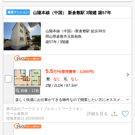
す。
山陽本線（中国） 新倉敷駅 3階建 築57年
賃貸マンション
山陽本線（中国）/新倉敷駅 徒歩38分
岡山県倉敷市玉島柏島
築57年
3階建
5.5
万円
(管理費等：3,000円)
敷
なし
礼
なし
2階
2LDK
87.3m²
画像：12枚
楽しく快適にお仕事ができる物件なので開業したい方にオススメ。
間取りが2LDKでご家族で暮らす方にもオススメできます。こちら
株式会社アークス エイブルネットワークイオン
の物件はマンションです。初期費用削減に期待できる、敷金ゼロ円
詳細を見る
モール倉敷店
のマンションです。
情報更新日
2026/08/08