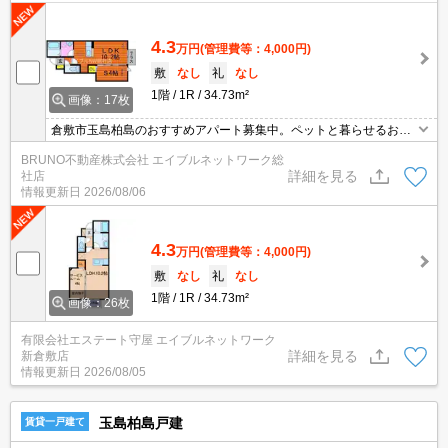
4.3
万円
(管理費等：4,000円)
敷
なし
礼
なし
1階
1R
34.73m²
画像：17枚
倉敷市玉島柏島のおすすめアパート募集中。ペットと暮らせるお部
屋、専用庭あり、追い焚き機能付きバス、シャンプードレッサー付
BRUNO不動産株式会社 エイブルネットワーク総
き、お気軽にお問い合わせください。
詳細を見る
社店
情報更新日
2026/08/06
4.3
万円
(管理費等：4,000円)
敷
なし
礼
なし
1階
1R
34.73m²
画像：26枚
有限会社エステート守屋 エイブルネットワーク
詳細を見る
新倉敷店
情報更新日
2026/08/05
玉島柏島戸建
賃貸一戸建て