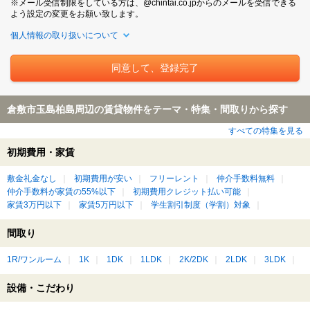
※メール受信制限をしている方は、@chintai.co.jpからのメールを受信できる
よう設定の変更をお願い致します。
個人情報の取り扱いについて
倉敷市玉島柏島周辺の賃貸物件をテーマ・特集・間取りから探す
すべての特集を見る
初期費用・家賃
敷金礼金なし
初期費用が安い
フリーレント
仲介手数料無料
仲介手数料が家賃の55%以下
初期費用クレジット払い可能
家賃3万円以下
家賃5万円以下
学生割引制度（学割）対象
間取り
1R/ワンルーム
1K
1DK
1LDK
2K/2DK
2LDK
3LDK
設備・こだわり