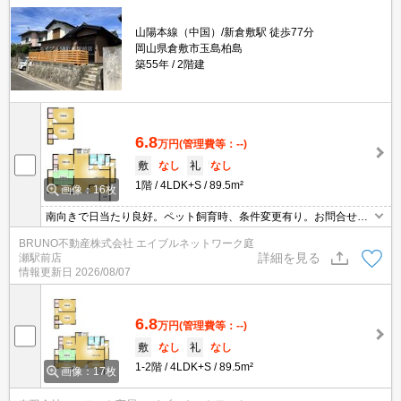
山陽本線（中国）/新倉敷駅 徒歩77分
岡山県倉敷市玉島柏島
築55年
2階建
6.8
万円
(管理費等：--)
敷
なし
礼
なし
1階
4LDK+S
89.5m²
画像：16枚
南向きで日当たり良好。ペット飼育時、条件変更有り。お問合せお
待ちしています。
BRUNO不動産株式会社 エイブルネットワーク庭
詳細を見る
瀬駅前店
情報更新日
2026/08/07
6.8
万円
(管理費等：--)
敷
なし
礼
なし
1-2階
4LDK+S
89.5m²
画像：17枚