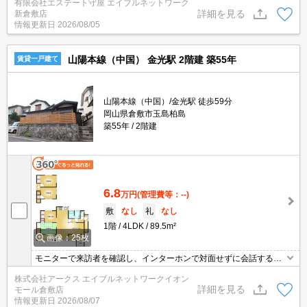
有限会社エステート守屋 エイブルネットワーク
詳細を見る
新倉敷店
情報更新日
2026/08/05
山陽本線（中国） 金光駅 2階建 築55年
賃貸一戸建て
山陽本線（中国）/金光駅 徒歩59分
岡山県倉敷市玉島柏島
築55年
2階建
6.8
万円
(管理費等：--)
敷
なし
礼
なし
1階
4LDK
89.5m²
画像：25枚
モニターで来訪者を確認し、インターホンで対面せずに会話するこ
とができます。収納はクロゼット・シューズボックスなど豊富なの
株式会社アークス エイブルネットワークイオン
で、衣類や履き物の整理がしやすく便利です。身支度に必要となる
詳細を見る
モール倉敷店
様々なアイテムを収納できるスペースがある洗面化粧台がありま
情報更新日
2026/08/07
す。梅雨のジメジメした湿気も、エアコン付きの物件なら安心で