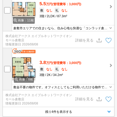
5.5
万円
(管理費等：3,000円)
敷
なし
礼
なし
3階
2LDK
87.3m²
画像：11枚
倉敷市エリアでの住まいなら、住み心地も快適な「コンラッド倉
敷」はいかがでしょうか。ビジネスマンにオススメ物件、オフィス
株式会社アークス エイブルネットワークイオン
にもなる物件です。2LDKのお家はファミリー向け物件でリビング
詳細を見る
モール倉敷店
で家族団らん。最上階のお部屋です。外装もおしゃれで快適な生活
情報更新日
2026/08/08
をおくることができるマンションです。
3.8
万円
(管理費等：3,000円)
敷
なし
礼
なし
3階
2K
34.2m²
画像：8枚
敷金不要の物件です。オフィスとしてもご利用いただける物件で
す。小さいお子さんがいる家庭にオススメ、子供部屋と分けられま
株式会社アークス エイブルネットワークイオン
す。上階からの騒音がない最上階のお部屋です。外装もおしゃれで
詳細を見る
モール倉敷店
快適な生活をおくることができるマンションです。
情報更新日
2026/08/08
残り4件を表示する