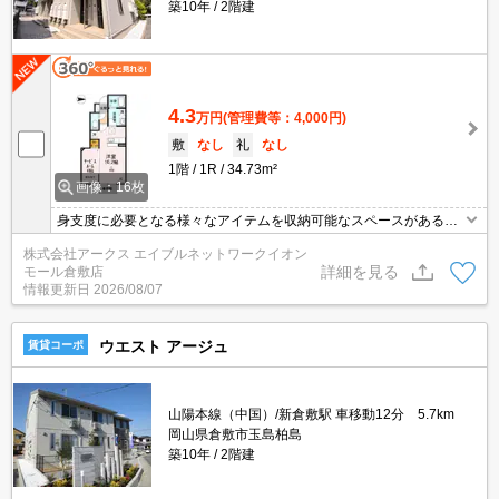
築10年
2階建
4.3
万円
(管理費等：4,000円)
敷
なし
礼
なし
1階
1R
34.73m²
画像：16枚
身支度に必要となる様々なアイテムを収納可能なスペースがある独
立洗面台が付いています。収納はクロゼット・シューズボックスな
株式会社アークス エイブルネットワークイオン
ど豊富なので、広々と空間を利用することも可能です。来客時には
詳細を見る
モール倉敷店
TVインターホンを使用して訪問者の顔を確認することがきるので安
情報更新日
2026/08/07
心感があります。好評のBS対応物件となっており、初期工事なども
必要ありません。
ウエスト アージュ
賃貸コーポ
山陽本線（中国）/新倉敷駅 車移動12分 5.7km
岡山県倉敷市玉島柏島
築10年
2階建