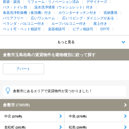
新築・築浅
リフォーム・リノベーション済み
デザイナーズ
バス・トイレ別
温水洗浄便座（ウォシュレット）付き
食器洗浄乾燥機（食洗機）付き
カウンターキッチン付き
収納重視
バリアフリー
広いワンルーム
広いリビング・ダイニングがある
ベランダ・バルコニー付き
ルーフバルコニー付き
屋上付き
ペット可・ペット相談可
楽器相談可
ピアノ相談可
DIY可
もっと見る
倉敷市玉島柏島の賃貸物件を建物種別に絞って探す
アパート
倉敷市にあるエリアで賃貸物件が見つかりました！
倉敷市
(7365件)
中庄
中島
(376件)
(370件)
老松町
松島
(181件)
(180件)