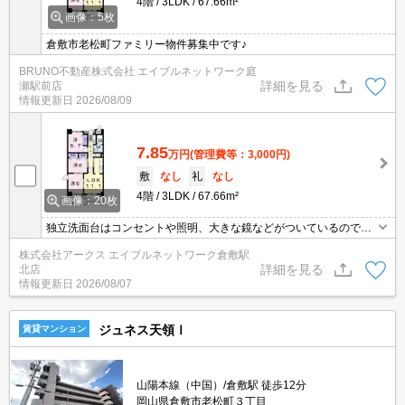
4階
3LDK
67.66m²
画像：5枚
倉敷市老松町ファミリー物件募集中です♪
BRUNO不動産株式会社 エイブルネットワーク庭
詳細を見る
瀬駅前店
情報更新日
2026/08/09
7.85
万円
(管理費等：3,000円)
敷
なし
礼
なし
4階
3LDK
67.66m²
画像：20枚
独立洗面台はコンセントや照明、大きな鏡などがついているのでス
ムーズに身支度を整えられます。共用部には宅配ボックスが備え付
株式会社アークス エイブルネットワーク倉敷駅
けられているため、対面で荷物を受け取る必要がなくなります。オ
詳細を見る
北店
ートロックと玄関の鍵で二重にロックできるので防犯対策につなが
情報更新日
2026/08/07
ります。徒歩13分で駅へのアクセスができる物件です。
ジュネス天領Ⅰ
賃貸マンション
山陽本線（中国）/倉敷駅 徒歩12分
岡山県倉敷市老松町３丁目