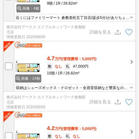
9階
1R
26.82m²
画像：4枚
近くにはファミリーマート 倉敷老松五丁目店(徒歩5分)がありちょっ
とした買い物に便利です。化粧品や洗面道具といった小物をまとめ
株式会社アークス エイブルネットワーク倉敷駅
て収納できる独立洗面台が付いております。来訪者を確認してから
詳細を見る
北店
施錠を解除できるため防犯対策として優れているオートロック機能
情報更新日
2026/08/08
があります。
4.7
万円
(管理費等：5,000円)
敷
なし
礼
47,000円
10階
1R
26.82m²
画像：24枚
収納はシューズボックス・クロゼット・全居室収納など豊富なの
で、広々と空間を利用することも可能です。知らない来訪者が玄関
株式会社アークス エイブルネットワーク倉敷駅
前まで来ることが減るので防犯対策につながるオートロック機能を
詳細を見る
北店
備えております。独立洗面台を採用しているので、歯ブラシやドラ
情報更新日
2026/08/08
イヤーなどをまとめて収納できます。こちらはマンションタイプに
なります。
4.2
万円
(管理費等：5,000円)
敷
なし
礼
なし