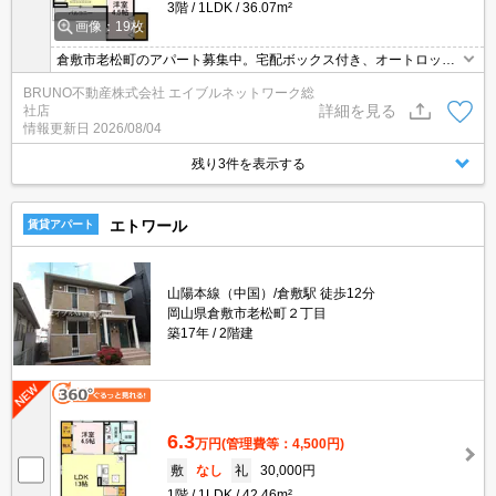
3階
1LDK
36.07m²
画像：19枚
倉敷市老松町のアパート募集中。宅配ボックス付き、オートロッ
ク。浴室乾燥機付き、シャンプードレッサー付き、お気軽にお問い
BRUNO不動産株式会社 エイブルネットワーク総
合わせください。
詳細を見る
社店
情報更新日
2026/08/04
残り3件を表示する
エトワール
賃貸アパート
山陽本線（中国）/倉敷駅 徒歩12分
岡山県倉敷市老松町２丁目
築17年
2階建
6.3
万円
(管理費等：4,500円)
敷
なし
礼
30,000円
1階
1LDK
42.46m²