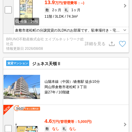
13.9
万円
(管理費等：--)
敷
2ヶ月
礼
1ヶ月
11階
3LDK
74.3m²
画像：26枚
倉敷市老松町の分譲賃貸の3LDKのお部屋です、駐車場付き・宅配
ボックスもあります、近隣にスーパー・コンビニなどお店多数あり
BRUNO不動産株式会社 エイブルネットワーク総
ます。JR倉敷駅まで徒歩圏です。
詳細を見る
社店
情報更新日
2026/08/08
ジュネス天領Ⅱ
賃貸マンション
山陽本線（中国）/倉敷駅 徒歩10分
岡山県倉敷市老松町３丁目
築27年
10階建
4.6
万円
(管理費等：5,000円)
敷
なし
礼
なし