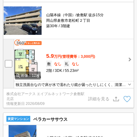
山陽本線（中国）/倉敷駅 徒歩15分
岡山県倉敷市老松町２丁目
築30年
3階建
5.9
万円
(管理費等：3,000円)
敷
なし
礼
なし
2階
3DK
55.23m²
画像：12枚
独立洗面台なので床が水で濡れたり鏡が曇ったりしにくく、清潔な
状態を保ちやすくなっております。来客時にはTVインターホンを使
株式会社アークス エイブルネットワーク倉敷駅
用して訪問者の顔を確認することができます。収納はシューズボッ
詳細を見る
北店
クス・クロゼットなどが備え付けられているので、衣類や日用品の
情報更新日
2026/08/09
収納に重宝します。3DKの広さのお部屋をご用意しております。
ベラカーササウス
賃貸マンション