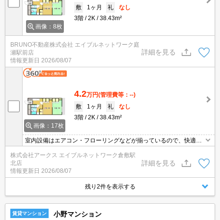
敷
1ヶ月
礼
なし
3階
2K
38.43m²
画像：8枚
BRUNO不動産株式会社 エイブルネットワーク庭
詳細を見る
瀬駅前店
情報更新日
2026/08/07
4.2
万円
(管理費等：--)
敷
1ヶ月
礼
なし
3階
2K
38.43m²
画像：17枚
室内設備はエアコン・フローリングなどが揃っているので、快適に
過ごしやすいお部屋になります。共用部にはエレベータ・敷地内ご
株式会社アークス エイブルネットワーク倉敷駅
み置き場など様々な設備やサービスが揃っているので便利です。収
詳細を見る
北店
納はシューズボックス・押入などが備え付けられているので、衣類
情報更新日
2026/08/07
や日用品の収納に重宝します。パーキングスペース利用料金8800
円。
残り2件を表示する
小野マンション
賃貸マンション