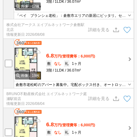
3階
1LDK
36.07m²
画像：17枚
「ベイ ブランシェ老松」：倉敷市エリアの新居にピッタリ。セキ
ュリティ面は、オートロック・TVインターホンなど充実しているの
株式会社アークス エイブルネットワーク倉敷駅
で安心して生活できます。共用部には宅配ボックスが備え付けられ
詳細を見る
北店
ているため、急なお出かけや不在の際にも荷物を受け取ることが可
情報更新日
2026/08/08
能です。IHキッチンで安全に調理ができます。
6.8
万円
(管理費等：6,000円)
敷
なし
礼
1ヶ月
3階
1LDK
36.07m²
画像：19枚
倉敷市老松町のアパート募集中。宅配ボックス付き、オートロッ
ク。浴室乾燥機付き、シャンプードレッサー付き、お気軽にお問い
BRUNO不動産株式会社 エイブルネットワーク庭
合わせください。
詳細を見る
瀬駅前店
情報更新日
2026/08/04
6.8
万円
(管理費等：6,000円)
敷
なし
礼
1ヶ月