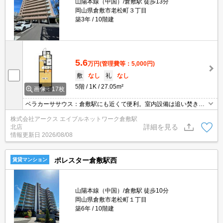
山陽本線（中国）/倉敷駅 徒歩13分
岡山県倉敷市老松町３丁目
築3年
10階建
5.6
万円
(管理費等：5,000円)
敷
なし
礼
なし
5階
1K
27.05m²
画像：17枚
ベラカーササウス：倉敷駅にも近くて便利。室内設備は追い焚き・
エアコン・ネット使用料不要など充実した設備を備え付けていま
株式会社アークス エイブルネットワーク倉敷駅
す。セキュリティ面は、オートロック・TVインターホンなど充実し
詳細を見る
北店
ているので、防犯対策もばっちりです。利便性の高い設備として注
情報更新日
2026/08/08
目されているのが敷地内ごみ置き場です。
ポレスター倉敷駅西
賃貸マンション
山陽本線（中国）/倉敷駅 徒歩10分
岡山県倉敷市老松町１丁目
築6年
10階建