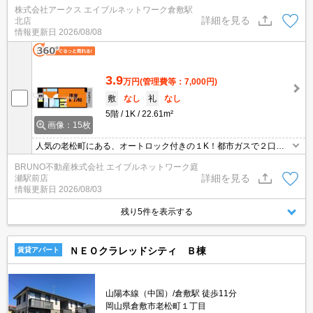
株式会社アークス エイブルネットワーク倉敷駅
チン・ネット使用料不要など充実した設備を備え付けています。収
詳細を見る
北店
納はシューズボックス・クロゼットなど豊富なので、広々と空間を
情報更新日
2026/08/08
利用することも可能です。バスルームとトイレが分かれています。
3.9
万円
(管理費等：7,000円)
敷
なし
礼
なし
5階
1K
22.61m²
画像：15枚
人気の老松町にある、オートロック付きの１K！都市ガスで２口の
コンロ付き♪
BRUNO不動産株式会社 エイブルネットワーク庭
詳細を見る
瀬駅前店
情報更新日
2026/08/03
残り5件を表示する
ＮＥＯクラレッドシティ Ｂ棟
賃貸アパート
山陽本線（中国）/倉敷駅 徒歩11分
岡山県倉敷市老松町１丁目