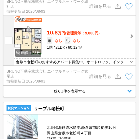
BRUNO不動産株式会社 エイブルネットワーク総
詳細を見る
社店
情報更新日
2026/08/03
10.8
万円
(管理費等：9,000円)
敷
なし
礼
なし
1階
2LDK
60.12m²
画像：23枚
倉敷市老松町のおすすめアパート募集中。オートロック。インター
ネット無料。浴室乾燥機付き、追い焚き機能付きバス。
BRUNO不動産株式会社 エイブルネットワーク妹
詳細を見る
尾店
情報更新日
2026/08/03
残り1件を表示する
リーブル老松町
賃貸マンション
水島臨海鉄道水島本線/倉敷市駅 徒歩16分
岡山県倉敷市老松町４丁目
築8年
10階建