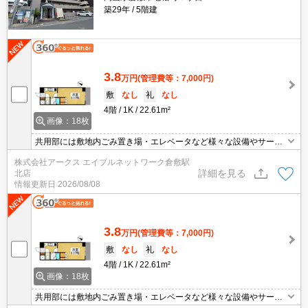
築29年
5階建
3.8
万円
(管理費等：7,000円)
敷
なし
礼
なし
4階
1K
22.61m²
画像：18枚
共用部には敷地内ごみ置き場・エレベータなど様々な設備やサービ
スが揃っているので便利です。室内設備はエアコン・システムキッ
株式会社アークス エイブルネットワーク倉敷駅
チン・ネット使用料不要など充実した設備を備え付けています。収
詳細を見る
北店
納はシューズボックス・クロゼットなど豊富なので、広々と空間を
情報更新日
2026/08/08
利用することも可能です。バスルームとトイレが分かれています。
3.8
万円
(管理費等：7,000円)
敷
なし
礼
なし
4階
1K
22.61m²
画像：18枚
共用部には敷地内ごみ置き場・エレベータなど様々な設備やサービ
スが揃っているので便利です。室内設備はエアコン・システムキッ