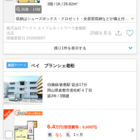
3階
1K
26.82m²
画像：14枚
収納はシューズボックス・クロゼット・全居室収納などが備え付け
られているので、衣類や日用品の収納に重宝します。オートロック
株式会社アークス エイブルネットワーク倉敷駅
と玄関の鍵で二重で守られているのでより安全に暮らせます。独立
詳細を見る
北店
洗面台が付いているので、歯ブラシやドライヤーなどをまとめて収
情報更新日
2026/08/07
納できます。利便性の高い徒歩10分の物件です。
残り1件を表示する
ベイ ブランシェ老松
賃貸アパート
伯備線/倉敷駅 徒歩17分
岡山県倉敷市老松町４丁目
築3年
3階建
6.4
万円
(管理費等：6,000円)
敷
なし
礼
1ヶ月