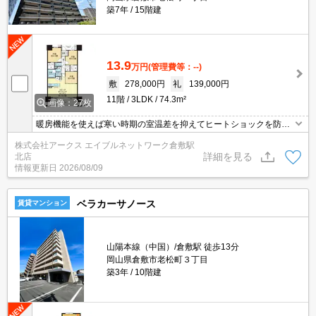
築7年
15階建
13.9
万円
(管理費等：--)
敷
278,000円
礼
139,000円
11階
3LDK
74.3m²
画像：27枚
暖房機能を使えば寒い時期の室温差を抑えてヒートショックを防ぐ
こともできる浴室乾燥機があります。荷物を注文する時に時間を気
株式会社アークス エイブルネットワーク倉敷駅
にしなくてよくなる宅配ボックスが共用部に付いています。セキュ
詳細を見る
北店
リティ面は、TVインターホン・オートロックなど充実しているので
情報更新日
2026/08/09
安心して生活できます。今なら駐車場に空きあり、お車をお持ちの
方に。
ベラカーサノース
賃貸マンション
山陽本線（中国）/倉敷駅 徒歩13分
岡山県倉敷市老松町３丁目
築3年
10階建