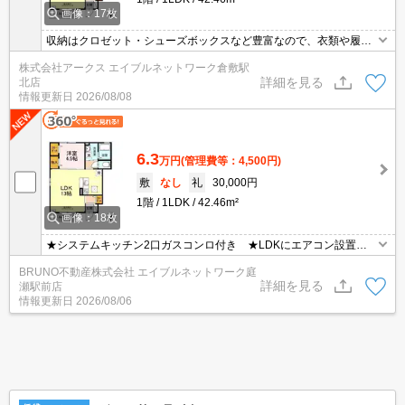
画像：17枚
収納はクロゼット・シューズボックスなど豊富なので、衣類や履き
物の整理がしやすく便利です。モニター越しに来訪者を確認して、
株式会社アークス エイブルネットワーク倉敷駅
インターホンを通じて室内から会話することができます。室内設備
詳細を見る
北店
はエアコン・追い焚き・CATVなどが揃っているので、快適に過ご
情報更新日
2026/08/08
しやすいお部屋になります。駐車場料金が月額5500円の物件です。
6.3
万円
(管理費等：4,500円)
敷
なし
礼
30,000円
1階
1LDK
42.46m²
画像：18枚
★システムキッチン2口ガスコンロ付き ★LDKにエアコン設置有
★雨の日や花粉の日に便利な室内物干し設置♪
BRUNO不動産株式会社 エイブルネットワーク庭
詳細を見る
瀬駅前店
情報更新日
2026/08/06