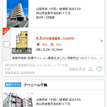
山陽本線（中国）/倉敷駅 徒歩11分
岡山県倉敷市老松町３丁目
築3年
10階建
9.5
万円
(管理費等：5,000円)
敷
なし
礼
なし
4階
2LDK
61.64m²
画像：17枚
倉敷市老松♪高層マンション募集出ました♪ 利便性ばっちり！ペット
2匹まで飼育OK♪インターネット使用料無料です♪ ぜひお問合せくだ
BRUNO不動産株式会社 エイブルネットワーク総
さい(*^-^*)♪
詳細を見る
社店
情報更新日
2026/08/09
アベニール千鶴
賃貸アパート
山陽本線（中国）/倉敷駅 徒歩14分
岡山県倉敷市老松町３丁目