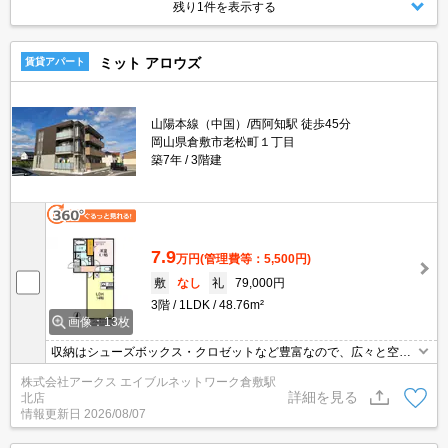
残り1件を表示する
ミット アロウズ
賃貸アパート
山陽本線（中国）/西阿知駅 徒歩45分
岡山県倉敷市老松町１丁目
築7年
3階建
7.9
万円
(管理費等：5,500円)
敷
なし
礼
79,000円
3階
1LDK
48.76m²
画像：13枚
収納はシューズボックス・クロゼットなど豊富なので、広々と空間
を利用することも可能です。室内設備はシステムキッチン・ネット
株式会社アークス エイブルネットワーク倉敷駅
使用料不要・追い焚きなどが揃っており、とても充実しています。
詳細を見る
北店
セキュリティ面は、TVインターホン・オートロックなど充実してい
情報更新日
2026/08/07
るので安心して生活できます。家賃のカード決済で、賢くポイント
を貯めませんか。