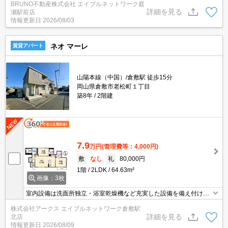
BRUNO不動産株式会社 エイブルネットワーク庭
詳細を見る
瀬駅前店
情報更新日
2026/08/03
ネオ マーレ
賃貸アパート
山陽本線（中国）/倉敷駅 徒歩15分
岡山県倉敷市老松町１丁目
築8年
2階建
7.9
万円
(管理費等：4,000円)
敷
なし
礼
80,000円
1階
2LDK
64.63m²
画像：3枚
室内設備は洗面所独立・浴室乾燥機など充実した設備を備え付けて
います。収納はシューズボックス・クロゼットなど豊富なので、
株式会社アークス エイブルネットワーク倉敷駅
広々と空間を利用することも可能です。知らない人が来た時でも玄
詳細を見る
北店
関を開ける必要がなくなるTVインターホンが付いております。充実
情報更新日
2026/08/09
の設備と綺麗な室内を兼ね備えた、2018年築の物件です。