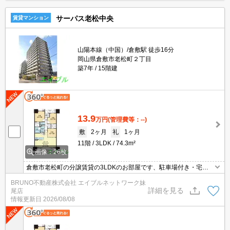
す。
サーパス老松中央
賃貸マンション
山陽本線（中国）/倉敷駅 徒歩16分
岡山県倉敷市老松町２丁目
築7年
15階建
13.9
万円
(管理費等：--)
敷
2ヶ月
礼
1ヶ月
11階
3LDK
74.3m²
画像：26枚
倉敷市老松町の分譲賃貸の3LDKのお部屋です、駐車場付き・宅配
ボックスもあります、近隣にスーパー・コンビニなどお店多数あり
BRUNO不動産株式会社 エイブルネットワーク妹
ます。JR倉敷駅まで徒歩圏です。
詳細を見る
尾店
情報更新日
2026/08/08