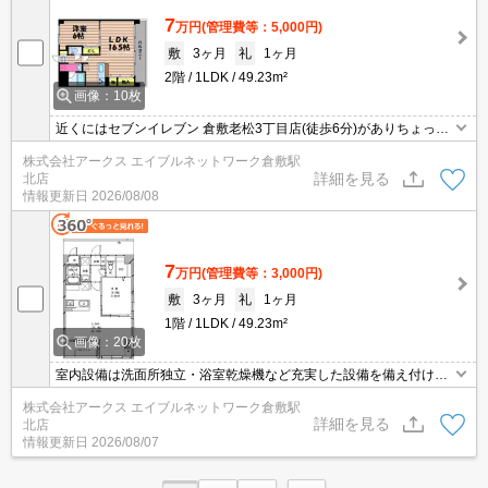
7
万円
(管理費等：5,000円)
敷
3ヶ月
礼
1ヶ月
2階
1LDK
49.23m²
画像：10枚
近くにはセブンイレブン 倉敷老松3丁目店(徒歩6分)がありちょっと
した買い物に便利です。室内設備は洗面所独立・浴室乾燥機などが
株式会社アークス エイブルネットワーク倉敷駅
揃っているので、快適に過ごしやすいお部屋になります。レイアウ
詳細を見る
北店
トの幅も広がる1LDKのお部屋で楽しい生活。エレベーター付き物
情報更新日
2026/08/08
件です。
7
万円
(管理費等：3,000円)
敷
3ヶ月
礼
1ヶ月
1階
1LDK
49.23m²
画像：20枚
室内設備は洗面所独立・浴室乾燥機など充実した設備を備え付けて
います。セキュリティ面は、TVインターホン・オートロックなど充
株式会社アークス エイブルネットワーク倉敷駅
実しているので、防犯対策もばっちりです。収納はシューズボック
詳細を見る
北店
ス・クロゼット・全居室収納などが備え付けられているので、衣類
情報更新日
2026/08/07
や日用品の収納に重宝します。こちらは1LDKになります。