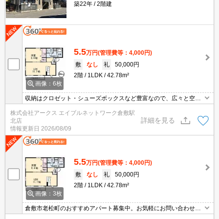
築22年
2階建
5.5
万円
(管理費等：4,000円)
敷
なし
礼
50,000円
2階
1LDK
42.78m²
画像：6枚
収納はクロゼット・シューズボックスなど豊富なので、広々と空間
を利用することも可能です。忙しい朝でも鏡を見ながらサッと身支
株式会社アークス エイブルネットワーク倉敷駅
度を整えられる独立洗面台を採用しています。来客時にはTVインタ
詳細を見る
北店
ーホンで訪問者の顔を確認することができるので防犯対策につなが
情報更新日
2026/08/09
ります。駐車場があり、敷地内に車を置いておくことができます。
5.5
万円
(管理費等：4,000円)
敷
なし
礼
50,000円
2階
1LDK
42.78m²
画像：3枚
倉敷市老松町のおすすめアパート募集中。お気軽にお問い合わせく
ださい。