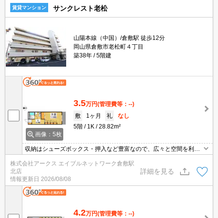
サンクレスト老松
賃貸マンション
山陽本線（中国）/倉敷駅 徒歩12分
岡山県倉敷市老松町４丁目
築38年
5階建
3.5
万円
(管理費等：--)
敷
1ヶ月
礼
なし
5階
1K
28.82m²
画像：5枚
収納はシューズボックス・押入など豊富なので、広々と空間を利用
することも可能です。共用部にはエレベータ・敷地内ごみ置き場な
株式会社アークス エイブルネットワーク倉敷駅
ど様々な設備やサービスが揃っているので便利です。身だしなみを
詳細を見る
北店
整えるのにもお使いいただける、独立した洗面所のある物件です。
情報更新日
2026/08/08
駐輪場付きのマンションです。快適な生活がおくれるキッチン付き
でご好評の1Kです。
4.2
万円
(管理費等：--)