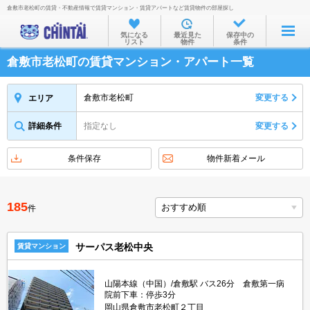
倉敷市老松町の賃貸・不動産情報で賃貸マンション・賃貸アパートなど賃貸物件の部屋探し
お部屋を探す
気になる
最近見た
保存中の
リスト
物件
条件
沿線・駅から
倉敷市老松町の賃貸マンション・アパート一覧
住所から
家賃相場から
倉敷市老松町
変更する
エリア
通勤通学時間から
詳細条件
指定なし
変更する
物件特集から
条件保存
物件新着メール
不動産会社から
TOP
185
件
サーパス老松中央
賃貸マンション
山陽本線（中国）/倉敷駅 バス26分 倉敷第一病
院前下車：停歩3分
岡山県倉敷市老松町２丁目