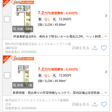
7.2
万円
(管理費等：6,500円)
敷
なし
礼
72,000円
2階
1LDK
45.89m²
画像：18枚
JR倉敷駅徒歩8分。南向きで明るいオール電化1LDK。ペット飼育相
談可。インターネット無料。システムキッチン、独立洗面台、追い
BRUNO不動産株式会社 エイブルネットワーク庭
焚き風呂など設備も充実。オートロックで安心です。
詳細を見る
瀬駅前店
情報更新日
2026/08/08
7.2
万円
(管理費等：6,500円)
敷
なし
礼
72,000円
2階
1LDK
45.89m²
画像：17枚
新着情報：恵比寿Ⅴの空室情報ならコチラ。室内設備は浴室乾燥
機・洗面所独立などが揃っており、とても充実しています。セキュ
株式会社アークス エイブルネットワーク倉敷駅
リティ面は、TVインターホン・オートロックなどを備え付けている
詳細を見る
北店
ので安心して暮らせます。お湯を温め直せる追い焚き機能付きで
情報更新日
2026/08/08
す。システムキッチン付きで、お料理と後片付けが手早くできま