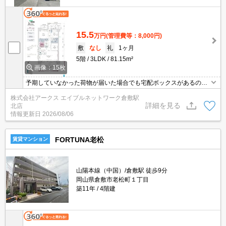
15.5
万円
(管理費等：8,000円)
敷
なし
礼
1ヶ月
5階
3LDK
81.15m²
画像：15枚
予期していなかった荷物が届いた場合でも宅配ボックスがあるので
日時を問わずいつでも利用することが可能です。室内設備は洗面所
株式会社アークス エイブルネットワーク倉敷駅
独立・浴室乾燥機・食器洗乾燥機など豊富に揃っており、過ごしや
詳細を見る
北店
すいお部屋になっております。セキュリティ面は、オートロック・
情報更新日
2026/08/06
TVインターホンなどを設置しているので安全面でも優れておりま
す。
FORTUNA老松
賃貸マンション
山陽本線（中国）/倉敷駅 徒歩9分
岡山県倉敷市老松町１丁目
築11年
4階建