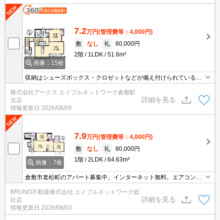
7.2
万円
(管理費等：4,000円)
敷
なし
礼
80,000円
2階
1LDK
51.6m²
画像：15枚
収納はシューズボックス・クロゼットなどが備え付けられているの
で、衣類や日用品の収納に重宝します。室内設備は洗面所独立・浴
株式会社アークス エイブルネットワーク倉敷駅
室乾燥機など充実した設備を備え付けています。知らない人が来た
詳細を見る
北店
時でも玄関を開ける必要がなくなるモニター付きインターホンが付
情報更新日
2026/08/09
いております。この物件は駐輪場付きの物件です。
7.9
万円
(管理費等：4,000円)
敷
なし
礼
80,000円
1階
2LDK
64.63m²
画像：7枚
倉敷市老松町のアパート募集中。インターネット無料。エアコンあ
り。浴室乾燥機付き、追い焚き機能付きバス、シャンプードレッサ
BRUNO不動産株式会社 エイブルネットワーク総
ー付き、お気軽にお問い合わせください。
詳細を見る
社店
情報更新日
2026/08/03