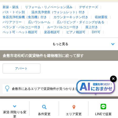
新築・築浅
リフォーム・リノベーション済み
デザイナーズ
バス・トイレ別
温水洗浄便座（ウォシュレット）付き
食器洗浄乾燥機（食洗機）付き
カウンターキッチン付き
収納重視
バリアフリー
広いワンルーム
広いリビング・ダイニングがある
ベランダ・バルコニー付き
ルーフバルコニー付き
屋上付き
ペット可・ペット相談可
楽器相談可
ピアノ相談可
DIY可
もっと見る
倉敷市老松町の賃貸物件を建物種別に絞って探す
アパート
倉敷市にあるエリアで賃貸物件が見つかりました！
倉敷市
(7365件)
中庄
中島
家賃·間取りを変
(376件)
(370件)
条件変更
エリア変更
LINEで提案
更