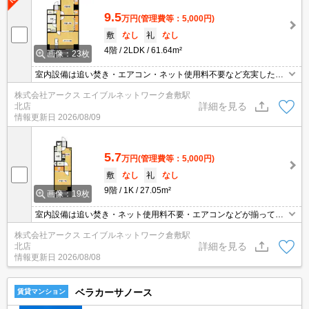
9.5
万円
(管理費等：5,000円)
敷
なし
礼
なし
4階
2LDK
61.64m²
画像：23枚
室内設備は追い焚き・エアコン・ネット使用料不要など充実した設
備を備え付けています。収納はクロゼット・シューズボックスなど
株式会社アークス エイブルネットワーク倉敷駅
豊富なので、衣類や履き物の整理がしやすく便利です。セキュリテ
詳細を見る
北店
ィ面は、TVインターホン・オートロックなど充実しているので、防
情報更新日
2026/08/09
犯対策もばっちりです。バルコニーをご活用いただけます。
5.7
万円
(管理費等：5,000円)
敷
なし
礼
なし
9階
1K
27.05m²
画像：19枚
室内設備は追い焚き・ネット使用料不要・エアコンなどが揃ってお
り、とても充実しています。収納はクロゼット・シューズボックス
株式会社アークス エイブルネットワーク倉敷駅
など豊富なので、広々と空間を利用することも可能です。共用部に
詳細を見る
北店
はゴミ出し24時間OK・宅配ボックスなどが揃っており、とても充
情報更新日
2026/08/08
実しています。好評の駅近物件で、徒歩13分でのアクセスが可能で
す。
ベラカーサノース
賃貸マンション