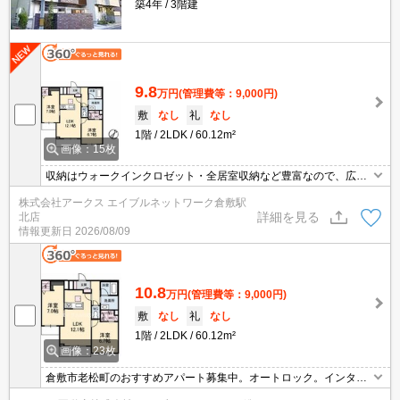
築4年
3階建
9.8
万円
(管理費等：9,000円)
敷
なし
礼
なし
1階
2LDK
60.12m²
画像：15枚
収納はウォークインクロゼット・全居室収納など豊富なので、広々
と空間を利用することも可能です。セキュリティ面は、TVインター
株式会社アークス エイブルネットワーク倉敷駅
ホン・オートロックなど充実しているので安心して生活できます。
詳細を見る
北店
室内設備は洗面所独立・浴室乾燥機などが揃っているので、快適に
情報更新日
2026/08/09
過ごしやすいお部屋になります。寒い季節も安心の追い焚き機能付
きです。
10.8
万円
(管理費等：9,000円)
敷
なし
礼
なし
1階
2LDK
60.12m²
画像：23枚
倉敷市老松町のおすすめアパート募集中。オートロック。インター
ネット無料。浴室乾燥機付き、追い焚き機能付きバス。