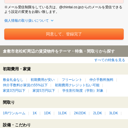
※メール受信制限をしている方は、@chintai.co.jpからのメールを受信できる
よう設定の変更をお願い致します。
個人情報の取り扱いについて
倉敷市老松町周辺の賃貸物件をテーマ・特集・間取りから探す
すべての特集を見る
初期費用・家賃
敷金礼金なし
初期費用が安い
フリーレント
仲介手数料無料
仲介手数料が家賃の55%以下
初期費用クレジット払い可能
家賃3万円以下
家賃5万円以下
学生割引制度（学割）対象
間取り
1R/ワンルーム
1K
1DK
1LDK
2K/2DK
2LDK
3LDK
設備・こだわり