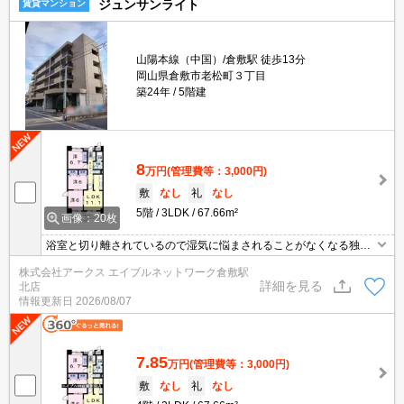
ジュンサンライト
賃貸マンション
山陽本線（中国）/倉敷駅 徒歩13分
岡山県倉敷市老松町３丁目
築24年
5階建
8
万円
(管理費等：3,000円)
敷
なし
礼
なし
5階
3LDK
67.66m²
画像：20枚
浴室と切り離されているので湿気に悩まされることがなくなる独立
洗面台を備えております。エントランスのオートロックと玄関の鍵
株式会社アークス エイブルネットワーク倉敷駅
で二重にロックできるので防犯対策もばっちりです。造りとデザイ
詳細を見る
北店
ンに関して、自信をもって情報を提供できるマンションです。駅ま
情報更新日
2026/08/07
で徒歩13分に立地する物件です。
7.85
万円
(管理費等：3,000円)
敷
なし
礼
なし