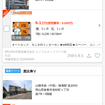
6.1
万円
(管理費等：9,000円)
敷
2ヶ月
礼
1ヶ月
7階
1LDK
40.56m²
画像：16枚
オートロック、モニタ付インターホン★wifi対応★スーパー、コンビ
ニ徒歩圏内★利便性の高い人気エリアです★
BRUNO不動産株式会社 エイブルネットワーク総
詳細を見る
社店
情報更新日
2026/08/09
恵比寿Ⅴ
賃貸アパート
山陽本線（中国）/倉敷駅 徒歩8分
岡山県倉敷市老松町１丁目
築7年
3階建