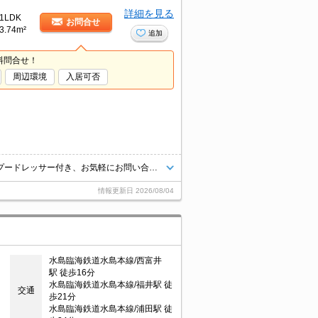
詳細を見る
1LDK
お問合せ
3.74m²
追加
料問合せ！
周辺環境
入居可否
倉敷市東富井のおすすめアパート募集中。追い焚き機能付きバス、シャンプードレッサー付き、お気軽にお問い合わせください。
情報更新日
2026/08/04
水島臨海鉄道水島本線/西富井
駅 徒歩16分
水島臨海鉄道水島本線/福井駅 徒
交通
歩21分
水島臨海鉄道水島本線/浦田駅 徒