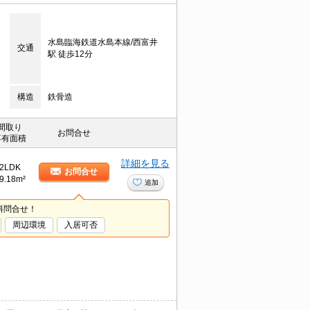
水島臨海鉄道水島本線/西富井
交通
駅 徒歩12分
構造
鉄骨造
間取り
お問合せ
専有面積
詳細を見る
2LDK
お問合せ
9.18m²
追加
料問合せ！
周辺環境
入居可否