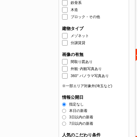
鉄骨系
木造
ブロック・その他
建物タイプ
メゾネット
分譲賃貸
画像の有無
間取り図あり
外観･内観写真あり
360° パノラマ写真あり
※一部エリア対象外(埼玉など)
情報公開日
指定なし
本日の新着
3日以内の新着
7日以内の新着
人気のこだわり条件