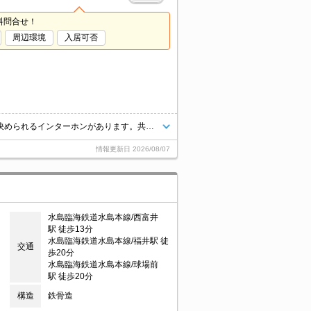
料問合せ！
周辺環境
入居可否
通話ボタンを押せば相手の声が聞けるので、会話したうえで直接会うかを決められるインターホンがあります。共用部には宅配ボックスを備え付けているため、対面で荷物を受け取る必要がありません。室内設備はネット使用料不要・システムキッチン・エアコンなど豊富に揃っており、過ごしやすいお部屋になっております。
情報更新日
2026/08/07
水島臨海鉄道水島本線/西富井
駅 徒歩13分
水島臨海鉄道水島本線/福井駅 徒
交通
歩20分
水島臨海鉄道水島本線/球場前
駅 徒歩20分
構造
鉄骨造