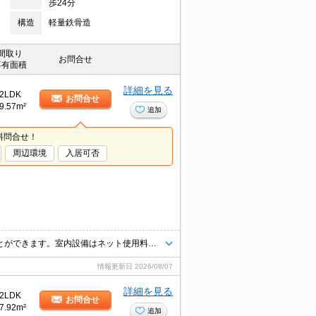
歩24分
構造
軽量鉄骨造
間取り
お問合せ
専有面積
詳細を見る
2LDK
お問合せ
9.57m²
追加
料問合せ！
周辺環境
入居可否
モニターで来訪者を確認して、インターホンを通じて室内から会話することができます。室内設備はネット使用料不要・エアコン・システムキッチンなどが揃っているので、快適に過ごしやすいお部屋になります。共用部には宅配ボックスが備え付けられているため、急なお出かけや不在の際にも荷物を受け取ることが可能です。
情報更新日
2026/08/07
詳細を見る
2LDK
お問合せ
7.92m²
追加