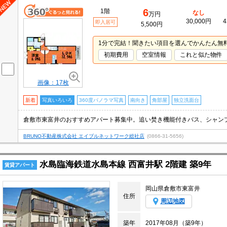
6
1階
なし
万円
30,000円
4
即入居可
5,500円
1分で完結！聞きたい項目を選んでかんたん無
初期費用
空室情報
これと似た物件
画像：17枚
新着
写真いろいろ
360度パノラマ写真
南向き
角部屋
独立洗面台
BRUNO不動産株式会社 エイブルネットワーク総社店
(0866-31-5656)
水島臨海鉄道水島本線 西富井駅 2階建 築9年
賃貸アパート
岡山県倉敷市東富井
住所
周辺地図
築年
2017年08月（築9年）