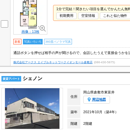
1分で完結！聞きたい項目を選んでかんたん無
初期費用
空室情報
これと似た物件
画像：13枚
新着
写真いろいろ
360度パノラマ写真
株式会社アークス エイブルネットワークイオンモール倉敷店
(086-430-5875)
シェノン
賃貸アパート
岡山県倉敷市東富井
住所
周辺地図
築年
2021年10月（築4年）
階建
2階建