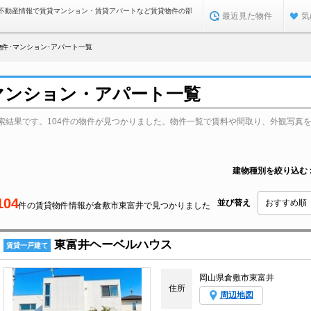
不動産情報で賃貸マンション・賃貸アパートなど賃貸物件の部
最近見た物件
気
件･マンション･アパート一覧
マンション・アパート一覧
索結果です。104件の物件が見つかりました。物件一覧で賃料や間取り、外観写真
建物種別を絞り込む
104
並び替え
件の賃貸物件情報が倉敷市東富井で見つかりました
東富井ヘーベルハウス
賃貸一戸建て
岡山県倉敷市東富井
住所
周辺地図