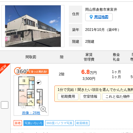
岡山県倉敷市東富井
住所
周辺地図
築年
2021年10月（築4年）
階建
2階建
家賃
敷金
間取図
階
管理費
礼金
6.8
1ヶ月
万円
2階
1ヶ月
5
3,500円
1分で完結！聞きたい項目を選んでかんたん無
初期費用
空室情報
これと似た物件
画像：28枚
新着
写真いろいろ
360度パノラマ写真
耐震構造