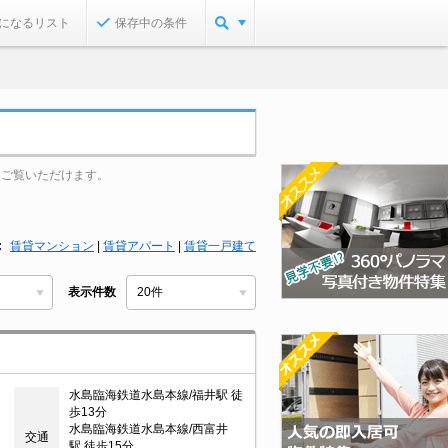
になるリスト
保存中の条件
をご覧いただけます。
賃貸マンション
|
賃貸アパート
|
賃貸一戸建て
表示件数
水島臨海鉄道水島本線/福井駅 徒
歩13分
水島臨海鉄道水島本線/西富井
交通
駅 徒歩15分