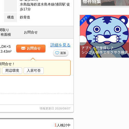
水島臨海鉄道水島本線/浦田駅 徒
歩17分
構造
鉄骨造
間取り
お問合せ
専有面積
詳細を見る
LDK+S
お問合せ
13.43m²
追加
料問合せ！
周辺環境
入居可否
情報更新日
2026/08/07
1
人検討中