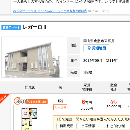
株式会社アークス エイブルネットワーク倉敷市役所前店
(086-423-7230)
レガーロⅡ
賃貸アパート
岡山県倉敷市東富井
住所
周辺地図
築年
2014年09月（築11年）
階建
2階建
家賃
敷金
間取図
階
管理費
礼金
6
1階
なし
万円
30,000円
4
即入居可
5,500円
1分で完結！聞きたい項目を選んでかんたん無
初期費用
空室情報
これと似た物件