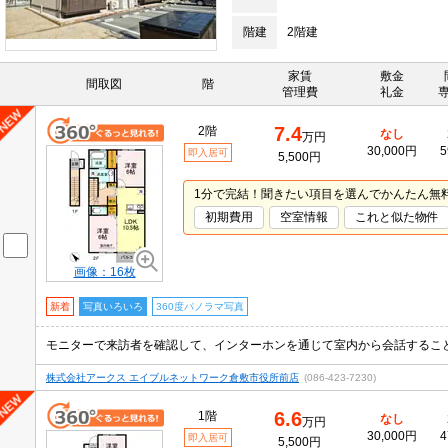
階建
2階建
家賃
敷金
間取図
階
管理費
礼金
7.4
2階
なし
万円
30,000円
5
即入居可
5,500円
1分で完結！聞きたい項目を選んでかんたん無
初期費用
空室情報
これと似た物件
画像：16枚
新着
写真いろいろ
360度パノラマ写真
株式会社アークス エイブルネットワーク倉敷市役所前店
(086-423-7230)
6.6
1階
なし
万円
30,000円
4
即入居可
5,500円