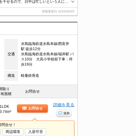
一人暮らしの方も安心の、TVインターホン付き物件です。いつでも洗濯物を干せるので、日中は忙しいという人にもおすすめの浴室乾燥機があります。沢山の服を掛けて収納できるウォークインクローゼットは、服を畳むことが面倒な人におすすめです。エアコン付きの物件で、温度管理が楽々です。今ならお持ちの車を停めることも可能です。
情報更新日
2026/08/05
水島臨海鉄道水島本線/西富井
駅 徒歩12分
交通
水島臨海鉄道水島本線/福井駅 バ
ス10分 大高小学校前下車：停
歩19分
構造
軽量鉄骨造
間取り
お問合せ
専有面積
詳細を見る
1LDK
お問合せ
3.74m²
追加
料問合せ！
周辺環境
入居可否