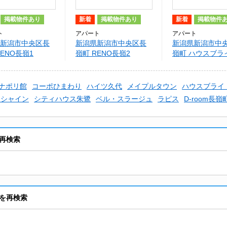
掲載物件あり
新着
掲載物件あり
新着
掲載物件
ト
アパート
アパート
新潟市中央区長
新潟県新潟市中央区長
新潟県新潟市中
RENO長嶺1
嶺町 RENO長嶺2
嶺町 ハウスブラ
ナポリ館
コーポひまわり
ハイツ久代
メイプルタウン
ハウスブライ
ンシャイン
シティハウス朱鷺
ベル・スラージュ
ラピス
D-room長嶺
再検索
を再検索