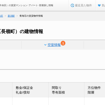
最近見た物件
気
中央区）の賃貸マンション･アパート･部屋探し情報
央区
新潟駅
青海荘の賃貸物件情報
区長嶺町）の建物情報
1
空室情報
敷金/保証金
間取り
方位物件
礼金/償却
専有面積
階層