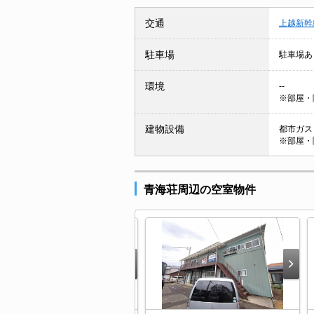
交通
上越新幹
駐車場
駐車場あ
環境
--
※部屋・
建物設備
都市ガス 
※部屋・
青海荘周辺の空室物件