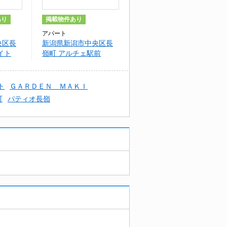
あり
掲載物件あり
アパート
央区長
新潟県新潟市中央区長
イト
嶺町 アルチェ駅前
ト
ＧＡＲＤＥＮ ＭＡＫＩ
町
パティオ長嶺