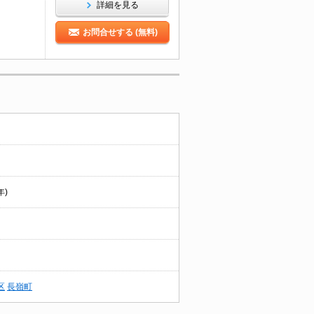
詳細を見る
お問合せする (無料)
年)
区
長嶺町