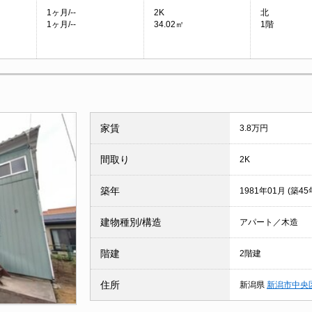
1ヶ月/--
2K
北
1ヶ月/--
34.02㎡
1階
家賃
3.8万円
間取り
2K
築年
1981年01月 (築45
建物種別/構造
アパート／木造
階建
2階建
住所
新潟県
新潟市中央