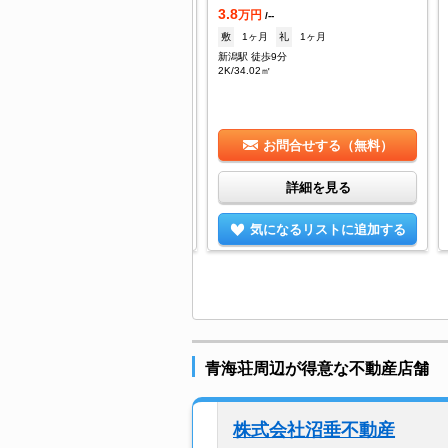
.5
3.8
万円
万円
/4,800円
/--
45,000円
礼
--
敷
1ヶ月
礼
1ヶ月
潟駅 徒歩4分
新潟駅 徒歩9分
/29㎡
2K/34.02㎡
お問合せする（無料）
お問合せする（無料）
詳細を見る
詳細を見る
気になるリストに追加する
気になるリストに追加する
青海荘周辺が得意な不動産店舗
株式会社沼垂不動産