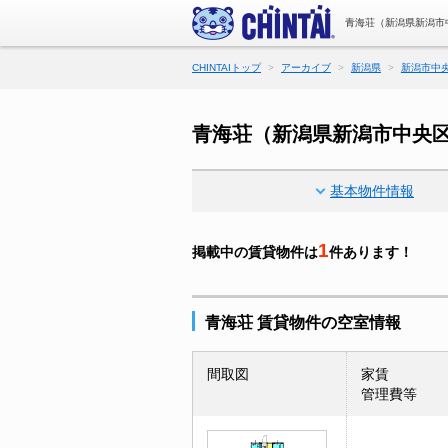
青海荘（新潟県新潟市
CHINTAIトップ
アーカイブ
新潟県
新潟市中
青海荘（新潟県新潟市中央
基本物件情報
1
掲載中の賃貸物件は
件あります！
青海荘 賃貸物件の空室情報
間取図
家賃
管理費等