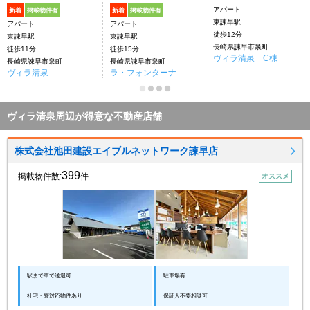
アパート
新着
掲載物件有
新着
掲載物件有
東諫早駅
アパート
アパート
徒歩12分
東諫早駅
東諫早駅
長崎県諫早市泉町
徒歩11分
徒歩15分
ヴィラ清泉 C棟
長崎県諫早市泉町
長崎県諫早市泉町
ヴィラ清泉
ラ・フォンターナ
ヴィラ清泉周辺が得意な不動産店舗
株式会社池田建設エイブルネットワーク諫早店
399
掲載物件数:
件
オススメ
駅まで車で送迎可
駐車場有
社宅・寮対応物件あり
保証人不要相談可