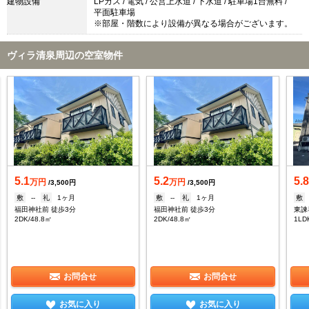
建物設備
LPガス / 電気 / 公営上水道 / 下水道 / 駐車場1台無料 /
平面駐車場
※部屋・階数により設備が異なる場合がございます。
ヴィラ清泉周辺の空室物件
5.1
5.2
5.
万円
万円
/3,500円
/3,500円
敷
--
礼
1ヶ月
敷
--
礼
1ヶ月
敷
福田神社前 徒歩3分
福田神社前 徒歩3分
東諫
2DK/48.8㎡
2DK/48.8㎡
1LD
お問合せ
お問合せ
お気に入り
お気に入り