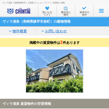
ヴィラ清泉（長崎県諫早市）の賃貸マンション･アパート･部屋探し情報
お部屋を探す
気になる
最近見た
保存中の
リスト
物件
条件
沿線・駅から
ヴィラ清泉（長崎県諫早市泉町）の建物情報
住所から
物件概要
お問い合わせ
家賃相場から
2
掲載中の賃貸物件は
通勤通学時間から
件あります
物件特集から
不動産会社から
TOP
ヴィラ清泉 賃貸物件の空室情報