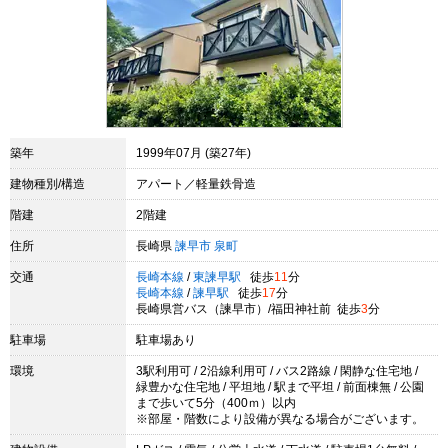
築年
1999年07月 (築27年)
建物種別/構造
アパート／軽量鉄骨造
階建
2階建
住所
長崎県
諫早市
泉町
交通
長崎本線
/
東諫早駅
徒歩
11
分
長崎本線
/
諫早駅
徒歩
17
分
長崎県営バス（諫早市）/福田神社前 徒歩
3
分
駐車場
駐車場あり
環境
3駅利用可 / 2沿線利用可 / バス2路線 / 閑静な住宅地 /
緑豊かな住宅地 / 平坦地 / 駅まで平坦 / 前面棟無 / 公園
まで歩いて5分（400ｍ）以内
※部屋・階数により設備が異なる場合がございます。