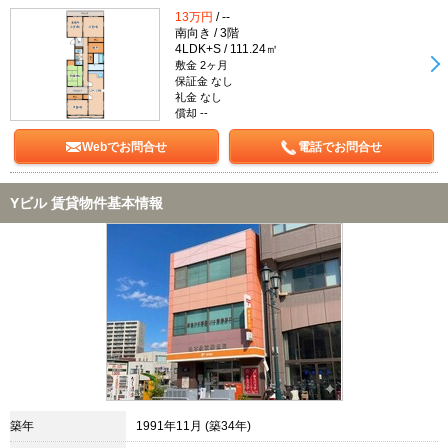
13万円
/ --
南向き / 3階
4LDK+S / 111.24㎡
敷金 2ヶ月
保証金 なし
礼金 なし
償却 --
Webでお問合せ
電話でお問合せ
Yビル 賃貸物件基本情報
築年
1991年11月 (築34年)