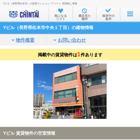
Yビル（長野県松本市）の賃貸マンション･アパート･部屋探し情報
お部屋を探す
気になる
最近見た
保存中の
リスト
物件
条件
沿線・駅から
Yビル（長野県松本市中央１丁目）の建物情報
住所から
物件概要
お問い合わせ
家賃相場から
1
掲載中の賃貸物件は
通勤通学時間から
件あります
物件特集から
不動産会社から
TOP
Yビル 賃貸物件の空室情報