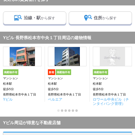
沿線・駅
住所
から探す
から探す
Yビル 長野県松本市中央１丁目周辺の建物情報
掲載物件有
新着
掲載物件有
掲載物件有
マンション
マンション
マンション
松本駅
松本駅
松本駅
徒歩5分
徒歩5分
徒歩5分
長野県松本市中央１丁目
長野県松本市中央１丁目
長野県松本市中央１丁目
Yビル
ベルエア
ロワール中央ビル（チ
ンタイバンク管理）
Yビル周辺が得意な不動産店舗