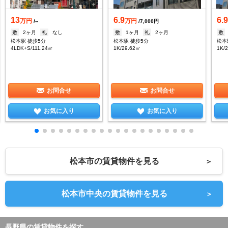
13
6.9
6.
万円
万円
/--
/7,000円
敷
2ヶ月
礼
なし
敷
1ヶ月
礼
2ヶ月
敷
松本駅 徒歩5分
松本駅 徒歩5分
松本
4LDK+S/111.24㎡
1K/29.62㎡
1K/
お問合せ
お問合せ
お気に入り
お気に入り
松本市の賃貸物件を見る
＞
松本市中央の賃貸物件を見る
＞
長野県の賃貸物件を探す