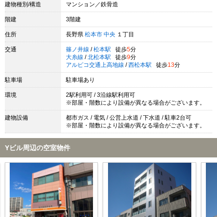
建物種別/構造
マンション／鉄骨造
階建
3階建
住所
長野県
松本市
中央
１丁目
交通
篠ノ井線
/
松本駅
徒歩
5
分
大糸線
/
北松本駅
徒歩
9
分
アルピコ交通上高地線
/
西松本駅
徒歩
13
分
駐車場
駐車場あり
環境
2駅利用可 / 3沿線駅利用可
※部屋・階数により設備が異なる場合がございます。
建物設備
都市ガス / 電気 / 公営上水道 / 下水道 / 駐車2台可
※部屋・階数により設備が異なる場合がございます。
Yビル周辺の空室物件