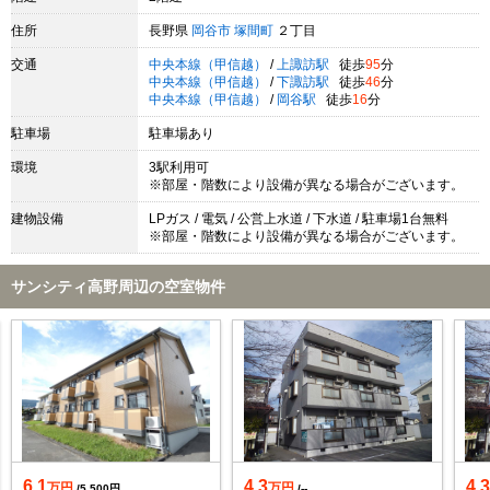
住所
長野県
岡谷市
塚間町
２丁目
交通
中央本線（甲信越）
/
上諏訪駅
徒歩
95
分
中央本線（甲信越）
/
下諏訪駅
徒歩
46
分
中央本線（甲信越）
/
岡谷駅
徒歩
16
分
駐車場
駐車場あり
環境
3駅利用可
※部屋・階数により設備が異なる場合がございます。
建物設備
LPガス / 電気 / 公営上水道 / 下水道 / 駐車場1台無料
※部屋・階数により設備が異なる場合がございます。
サンシティ高野周辺の空室物件
6.1
4.3
4.
万円
万円
/5,500円
/--