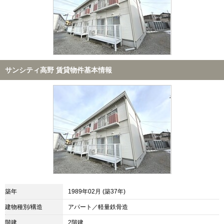
サンシティ高野 賃貸物件基本情報
築年
1989年02月 (築37年)
建物種別/構造
アパート／軽量鉄骨造
階建
2階建