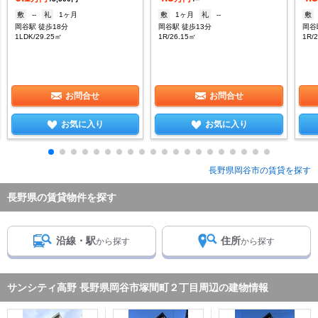
敷
--
礼
1ヶ月
敷
1ヶ月
礼
--
敷
岡谷駅 徒歩18分
岡谷駅 徒歩13分
岡谷
1LDK/29.25㎡
1R/26.15㎡
1R/
お問合せ
お問合せ
お気に入り
お気に入り
長野県岡谷市の賃貸を探す
長野県の賃貸物件を探す
沿線・駅
住所
から探す
から探す
サンシティ高野 長野県岡谷市塚間町２丁目周辺の建物情報