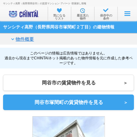
サンシティ高野（長野県岡谷市）の賃貸マンション･アパート･部屋探し情報
お部屋を探す
気になる
最近見た
保存中の
リスト
物件
条件
沿線・駅から
サンシティ高野（長野県岡谷市塚間町２丁目）の建物情報
住所から
物件概要
家賃相場から
通勤通学時間から
このページの情報は広告情報ではありません。
過去から現在までCHINTAIネット掲載のあった物件情報を元に作成した参考ペ
ージです。
物件特集から
不動産会社から
岡谷市の賃貸物件を見る
＞
TOP
岡谷市塚間町の賃貸物件を見る
＞