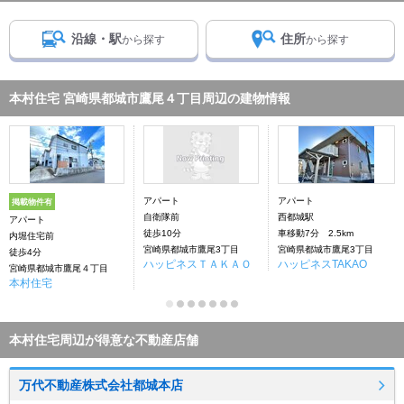
沿線・駅
住所
から探す
から探す
本村住宅 宮崎県都城市鷹尾４丁目周辺の建物情報
アパート
アパート
掲載物件有
自衛隊前
西都城駅
アパート
徒歩10分
車移動7分 2.5km
内堀住宅前
宮崎県都城市鷹尾3丁目
宮崎県都城市鷹尾3丁目
徒歩4分
ハッピネスＴＡＫＡＯ
ハッピネスTAKAO
宮崎県都城市鷹尾４丁目
本村住宅
本村住宅周辺が得意な不動産店舗
万代不動産株式会社都城本店