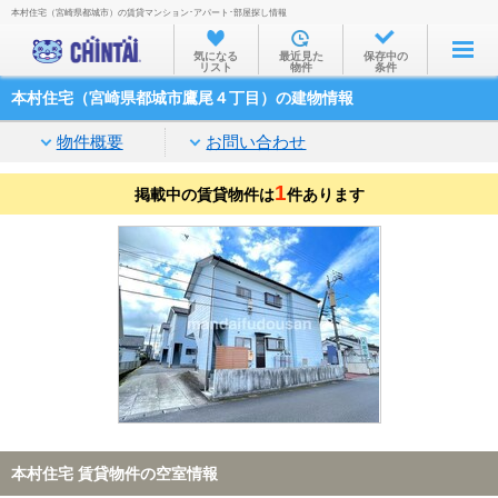
本村住宅（宮崎県都城市）の賃貸マンション･アパート･部屋探し情報
お部屋を探す
気になる
最近見た
保存中の
リスト
物件
条件
沿線・駅から
本村住宅（宮崎県都城市鷹尾４丁目）の建物情報
住所から
物件概要
お問い合わせ
家賃相場から
1
掲載中の賃貸物件は
通勤通学時間から
件あります
物件特集から
不動産会社から
TOP
本村住宅 賃貸物件の空室情報