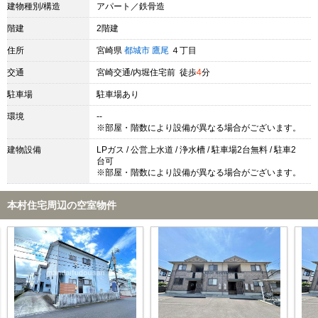
建物種別/構造
アパート／鉄骨造
階建
2階建
住所
宮崎県
都城市
鷹尾
４丁目
交通
宮崎交通/内堀住宅前 徒歩
4
分
駐車場
駐車場あり
環境
--
※部屋・階数により設備が異なる場合がございます。
建物設備
LPガス / 公営上水道 / 浄水槽 / 駐車場2台無料 / 駐車2
台可
※部屋・階数により設備が異なる場合がございます。
本村住宅周辺の空室物件