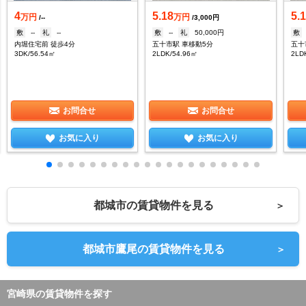
4
5.18
5.
万円
万円
/--
/3,000円
敷
--
礼
--
敷
--
礼
50,000円
敷
内堀住宅前 徒歩4分
五十市駅 車移動5分
五十
3DK/56.54㎡
2LDK/54.96㎡
2LD
お問合せ
お問合せ
お気に入り
お気に入り
都城市の賃貸物件を見る
＞
都城市鷹尾の賃貸物件を見る
＞
宮崎県の賃貸物件を探す