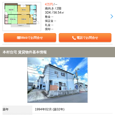
4万円
/ --
南向き / 2階
3DK / 56.54㎡
敷金 --
保証金 --
礼金 --
償却 --
Webでお問合せ
電話でお問合せ
本村住宅 賃貸物件基本情報
築年
1994年02月 (築32年)