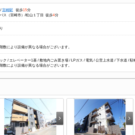
/
宮崎駅
徒歩
15
分
バス（宮崎市）/松山１丁目 徒歩
4
分
り
階数により設備が異なる場合がございます。
ク / エレベーター1基 / 敷地内ごみ置き場 / LPガス / 電気 / 公営上水道 / 下水道 / 
階数により設備が異なる場合がございます。