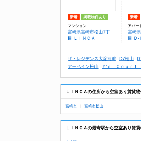
新着
掲載物件あり
新着
マンション
アパー
宮崎県宮崎市松山1丁
宮崎県
目 ＬＩＮＣＡ
目 Ｄ-
ザ・レジデンス大淀河畔
D7松山
D
アーベイン松山
Ｙ’ｓ Ｃｏｕｒｔ
ＬＩＮＣＡの住所から空室あり賃貸物
宮崎市
宮崎市松山
ＬＩＮＣＡの最寄駅から空室あり賃貸