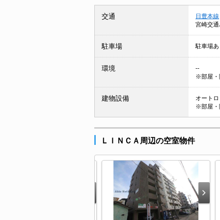
交通
日豊本線
宮崎交通
駐車場
駐車場あ
環境
--
※部屋・
建物設備
オートロッ
※部屋・
ＬＩＮＣＡ周辺の空室物件