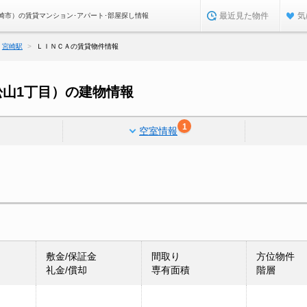
最近見た物件
気
崎市）の賃貸マンション･アパート･部屋探し情報
宮崎駅
ＬＩＮＣＡの賃貸物件情報
山1丁目）の建物情報
1
空室情報
敷金/保証金
間取り
方位物件
礼金/償却
専有面積
階層