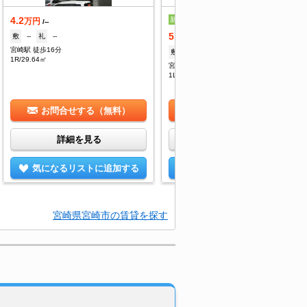
4.2
新築
万円
/--
5.9
敷
--
礼
--
万円
/3,000円
宮崎駅 徒歩16分
敷
--
礼
--
1R/29.64㎡
宮崎駅 徒歩15分
1LDK/35.19㎡
お問合せする（無料）
お問合せする（無料）
詳細を見る
詳細を見る
気になるリストに追加する
気になるリストに追加する
宮崎県宮崎市の賃貸を探す