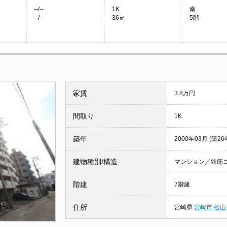
--/--
1K
南
--/--
36㎡
5階
家賃
3.8万円
間取り
1K
築年
2000年03月 (築26
建物種別/構造
マンション／鉄筋
階建
7階建
住所
宮崎県
宮崎市
松山