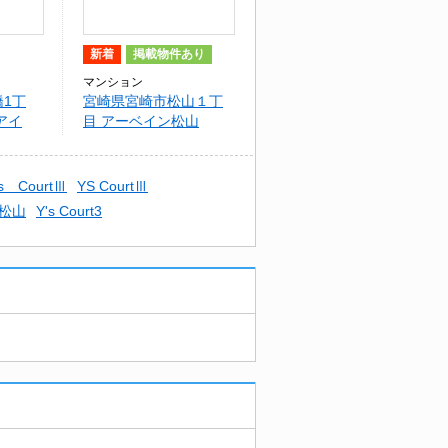
新着
掲載物件あり
マンション
1丁
宮崎県宮崎市松山１丁
アイ
目 アーベイン松山
's CourtⅢ
YS CourtⅢ
松山
Y's Court3