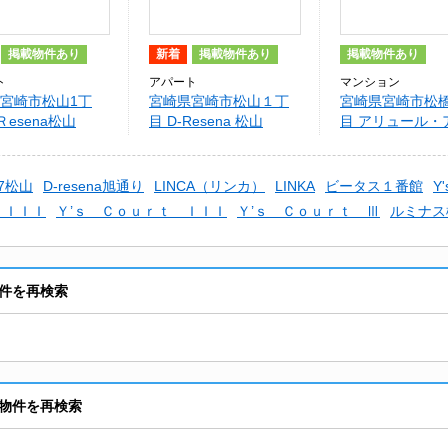
掲載物件あり
新着
掲載物件あり
掲載物件あり
ト
アパート
マンション
宮崎市松山1丁
宮崎県宮崎市松山１丁
宮崎県宮崎市松橋
Ｒesena松山
目 D-Resena 松山
目 アリュール・
7松山
D-resena旭通り
LINCA（リンカ）
LINKA
ビータス１番館
Y
 ＩＩＩ
Ｙ’ｓ Ｃｏｕｒｔ ＩＩＩ
Ｙ’ｓ Ｃｏｕｒｔ Ⅲ
ルミナス
件を再検索
物件を再検索