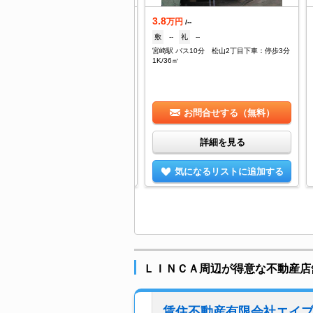
.8
3.8
万円
万円
/--
/--
1.5ヶ月
礼
--
敷
--
礼
--
崎駅 徒歩14分
宮崎駅 バス10分 松山2丁目下車：停歩3分
/31.98㎡
1K/36㎡
お問合せする（無料）
お問合せする（無料）
詳細を見る
詳細を見る
気になるリストに追加する
気になるリストに追加する
ＬＩＮＣＡ周辺が得意な不動産店
賃住不動産有限会社エイ