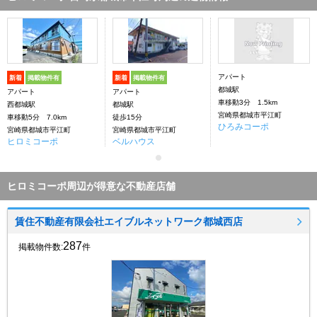
アパート
新着
掲載物件有
新着
掲載物件有
都城駅
アパート
アパート
車移動3分 1.5km
西都城駅
都城駅
宮崎県都城市平江町
車移動5分 7.0km
徒歩15分
ひろみコーポ
宮崎県都城市平江町
宮崎県都城市平江町
ヒロミコーポ
ベルハウス
ヒロミコーポ周辺が得意な不動産店舗
賃住不動産有限会社エイブルネットワーク都城西店
287
掲載物件数:
件