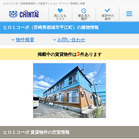
ヒロミコーポ（宮崎県都城市）の賃貸マンション･アパート･部屋探し情報
お部屋を探す
気になる
最近見た
保存中の
リスト
物件
条件
沿線・駅から
ヒロミコーポ（宮崎県都城市平江町）の建物情報
住所から
物件概要
お問い合わせ
家賃相場から
3
掲載中の賃貸物件は
通勤通学時間から
件あります
物件特集から
不動産会社から
TOP
ヒロミコーポ 賃貸物件の空室情報