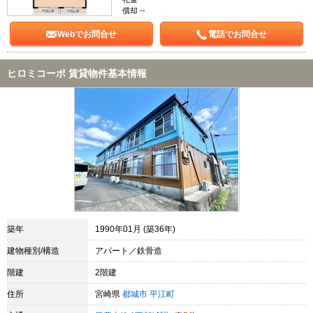
償却 --
Webでお問合せ
電話でお問合せ
ヒロミコーポ 賃貸物件基本情報
築年
1990年01月 (築36年)
建物種別/構造
アパート／鉄骨造
階建
2階建
住所
宮崎県
都城市
平江町