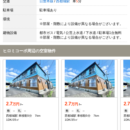
交通
日豊本線
/
西都城駅
車
5
分
駐車場
駐車場あり
環境
--
※部屋・階数により設備が異なる場合がございます。
建物設備
都市ガス / 電気 / 公営上水道 / 下水道 / 駐車場1台無料
※部屋・階数により設備が異なる場合がございます。
ヒロミコーポ周辺の空室物件
2.7
2.7
2.
万円
万円
/--
/--
敷
--
礼
--
敷
--
礼
--
敷
西都城駅 車移動5分 7km
西都城駅 車移動5分 7km
西都
1DK/35㎡
1DK/35㎡
1DK