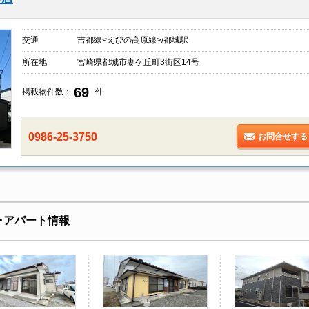
交通
吉都線<えびの高原線>/都城駅
所在地
宮崎県都城市妻ケ丘町3街区14号
69
掲載物件数：
件
0986-25-3750
お問合せする
･アパート情報