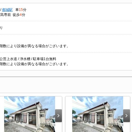
/
都城駅
車
15
分
/高専前 徒歩
4
分
り
階数により設備が異なる場合がございます。
/ 公営上水道 / 浄水槽 / 駐車場1台無料
階数により設備が異なる場合がございます。