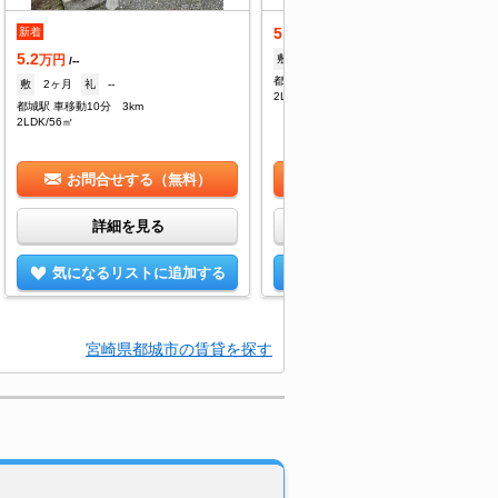
5.2
新着
万円
/--
5.2
敷
2ヶ月
礼
--
万円
/--
都城駅 車移動10分 3km
敷
2ヶ月
礼
--
2LDK/56㎡
都城駅 車移動10分 3km
2LDK/56㎡
お問合せする（無料）
お問合せする（無料）
詳細を見る
詳細を見る
気になるリストに追加する
気になるリストに追加する
宮崎県都城市の賃貸を探す