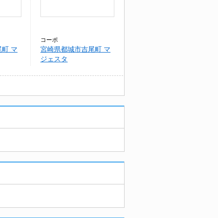
コーポ
町 マ
宮崎県都城市吉尾町 マ
ジェスタ