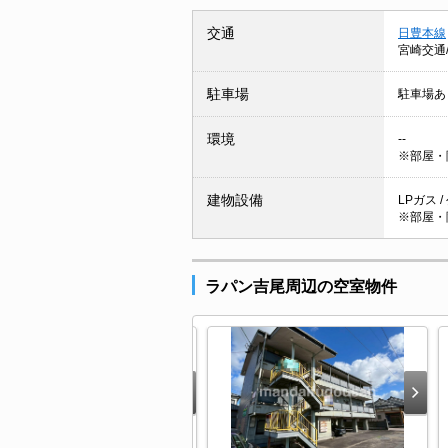
交通
日豊本線
宮崎交通
駐車場
駐車場あ
環境
--
※部屋・
建物設備
LPガス 
※部屋・
ラパン吉尾周辺の空室物件