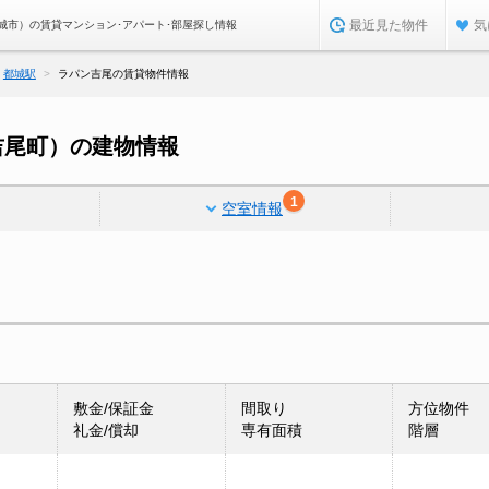
最近見た物件
気
城市）の賃貸マンション･アパート･部屋探し情報
都城駅
ラパン吉尾の賃貸物件情報
吉尾町）の建物情報
1
空室情報
敷金/保証金
間取り
方位物件
礼金/償却
専有面積
階層