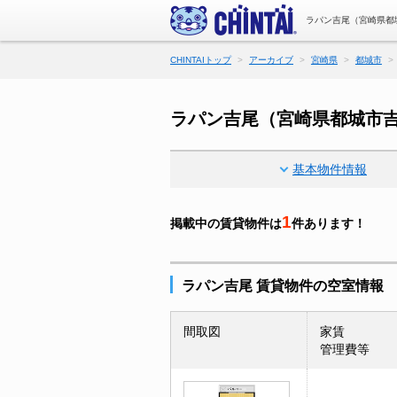
ラパン吉尾（宮崎県都
CHINTAIトップ
アーカイブ
宮崎県
都城市
ラパン吉尾（宮崎県都城市
基本物件情報
1
掲載中の賃貸物件は
件あります！
ラパン吉尾 賃貸物件の空室情報
間取図
家賃
管理費等