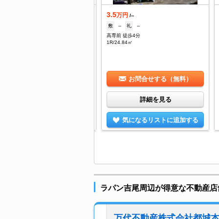
.3
3.5
万円
万円
/--
/--
1.5ヶ月
礼
--
敷
--
礼
--
城駅 車移動15分 7km
高専前 徒歩4分
/45㎡
1R/24.84㎡
お問合せする（無料）
お問合せする（無料）
詳細を見る
詳細を見る
気になるリストに追加する
気になるリストに追加する
ラパン吉尾周辺が得意な不動産店
万代不動産株式会社都城