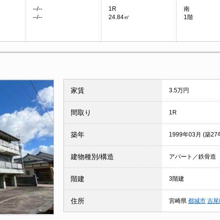
--/--
1R
南
--/--
24.84㎡
1階
家賃
3.5万円
間取り
1R
築年
1999年03月 (築27
建物種別/構造
アパート／鉄骨造
階建
3階建
住所
宮崎県
都城市
吉尾