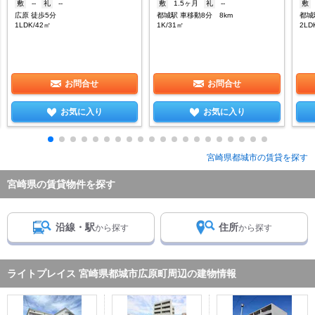
敷
--
礼
--
敷
1.5ヶ月
礼
--
敷
広原 徒歩5分
都城駅 車移動8分 8km
都城
1LDK/42㎡
1K/31㎡
2LD
お問合せ
お問合せ
お気に入り
お気に入り
宮崎県都城市の賃貸を探す
宮崎県の賃貸物件を探す
沿線・駅
住所
から探す
から探す
ライトプレイス 宮崎県都城市広原町周辺の建物情報