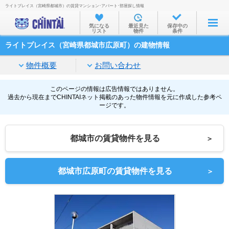
ライトプレイス（宮崎県都城市）の賃貸マンション･アパート･部屋探し情報
お部屋を探す
気になる
最近見た
保存中の
リスト
物件
条件
沿線・駅から
ライトプレイス（宮崎県都城市広原町）の建物情報
住所から
物件概要
お問い合わせ
家賃相場から
通勤通学時間から
このページの情報は広告情報ではありません。
過去から現在までCHINTAIネット掲載のあった物件情報を元に作成した参考ペ
ージです。
物件特集から
不動産会社から
都城市の賃貸物件を見る
＞
TOP
都城市広原町の賃貸物件を見る
＞