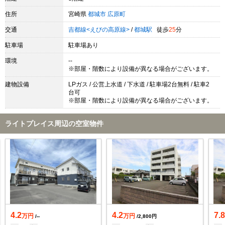
住所
宮崎県
都城市
広原町
交通
吉都線<えびの高原線>
/
都城駅
徒歩
25
分
駐車場
駐車場あり
環境
--
※部屋・階数により設備が異なる場合がございます。
建物設備
LPガス / 公営上水道 / 下水道 / 駐車場2台無料 / 駐車2
台可
※部屋・階数により設備が異なる場合がございます。
ライトプレイス周辺の空室物件
4.2
4.2
7.
万円
万円
/--
/2,800円