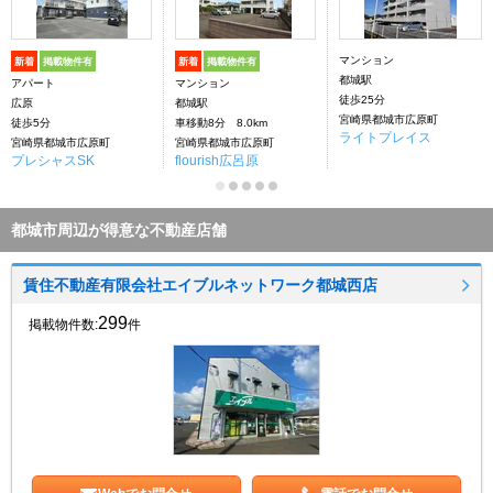
マンション
新着
掲載物件有
新着
掲載物件有
都城駅
アパート
マンション
徒歩25分
広原
都城駅
宮崎県都城市広原町
徒歩5分
車移動8分 8.0km
ライトプレイス
宮崎県都城市広原町
宮崎県都城市広原町
プレシャスSK
flourish広呂原
都城市周辺が得意な不動産店舗
賃住不動産有限会社エイブルネットワーク都城西店
299
掲載物件数:
件