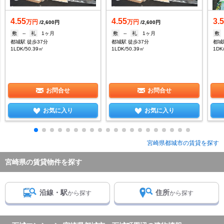
4.55
4.55
3.
万円
万円
/2,600円
/2,600円
敷
--
礼
1ヶ月
敷
--
礼
1ヶ月
敷
都城駅 徒歩37分
都城駅 徒歩37分
都城
1LDK/50.39㎡
1LDK/50.39㎡
1DK
お問合せ
お問合せ
お気に入り
お気に入り
宮崎県都城市の賃貸を探す
宮崎県の賃貸物件を探す
沿線・駅
住所
から探す
から探す