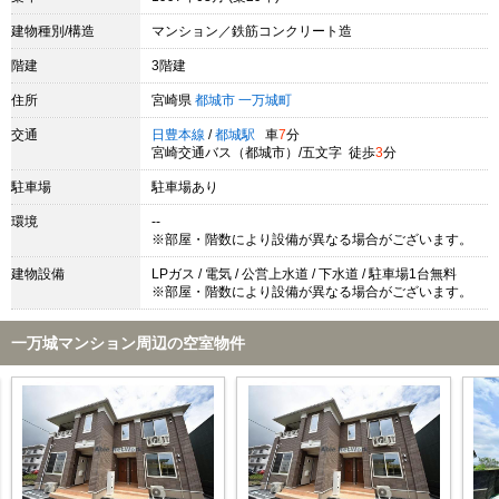
建物種別/構造
マンション／鉄筋コンクリート造
階建
3階建
住所
宮崎県
都城市
一万城町
交通
日豊本線
/
都城駅
車
7
分
宮崎交通バス（都城市）/五文字 徒歩
3
分
駐車場
駐車場あり
環境
--
※部屋・階数により設備が異なる場合がございます。
建物設備
LPガス / 電気 / 公営上水道 / 下水道 / 駐車場1台無料
※部屋・階数により設備が異なる場合がございます。
一万城マンション周辺の空室物件