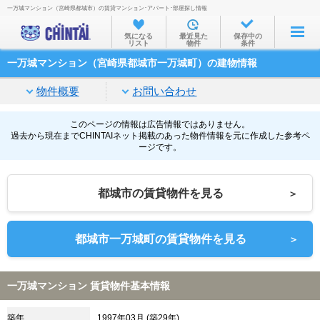
一万城マンション（宮崎県都城市）の賃貸マンション･アパート･部屋探し情報
お部屋を探す
気になる
最近見た
保存中の
リスト
物件
条件
沿線・駅から
一万城マンション（宮崎県都城市一万城町）の建物情報
住所から
物件概要
お問い合わせ
家賃相場から
通勤通学時間から
このページの情報は広告情報ではありません。
過去から現在までCHINTAIネット掲載のあった物件情報を元に作成した参考ペ
ージです。
物件特集から
不動産会社から
都城市の賃貸物件を見る
＞
TOP
都城市一万城町の賃貸物件を見る
＞
一万城マンション 賃貸物件基本情報
築年
1997年03月 (築29年)