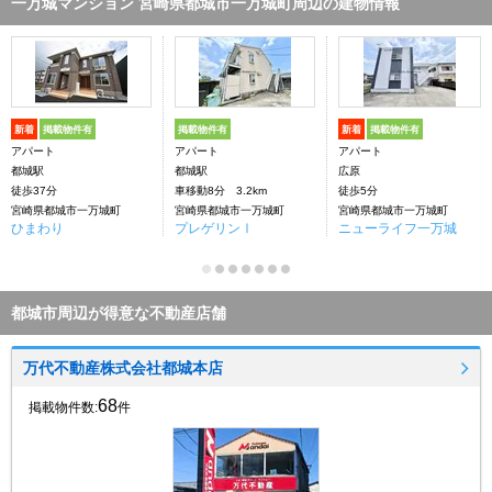
一万城マンション 宮崎県都城市一万城町周辺の建物情報
新着
掲載物件有
掲載物件有
新着
掲載物件有
アパート
アパート
アパート
都城駅
都城駅
広原
徒歩37分
車移動8分 3.2km
徒歩5分
宮崎県都城市一万城町
宮崎県都城市一万城町
宮崎県都城市一万城町
ひまわり
プレゲリンⅠ
ニューライフ一万城
都城市周辺が得意な不動産店舗
万代不動産株式会社都城本店
68
掲載物件数:
件