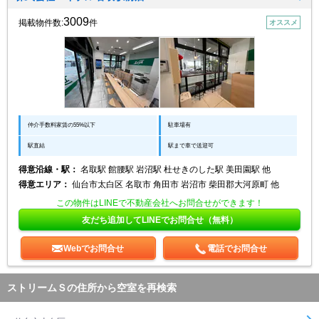
3009
掲載物件数:
件
オススメ
仲介手数料家賃の55%以下
駐車場有
駅直結
駅まで車で送迎可
得意沿線・駅：
名取駅 館腰駅 岩沼駅 杜せきのした駅 美田園駅 他
得意エリア：
仙台市太白区 名取市 角田市 岩沼市 柴田郡大河原町 他
この物件はLINEで不動産会社へお問合せができます！
友だち追加してLINEでお問合せ（無料）
Webでお問合せ
電話でお問合せ
ストリームＳの住所から空室を再検索