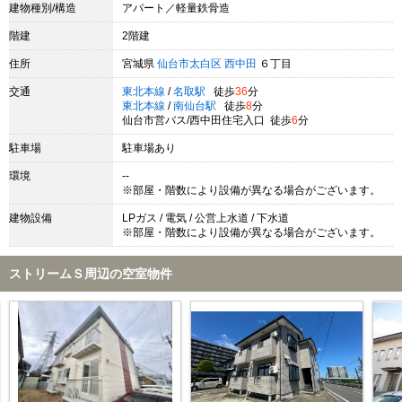
建物種別/構造
アパート／軽量鉄骨造
階建
2階建
住所
宮城県
仙台市太白区
西中田
６丁目
交通
東北本線
/
名取駅
徒歩
36
分
東北本線
/
南仙台駅
徒歩
8
分
仙台市営バス/西中田住宅入口 徒歩
6
分
駐車場
駐車場あり
環境
--
※部屋・階数により設備が異なる場合がございます。
建物設備
LPガス / 電気 / 公営上水道 / 下水道
※部屋・階数により設備が異なる場合がございます。
ストリームＳ周辺の空室物件