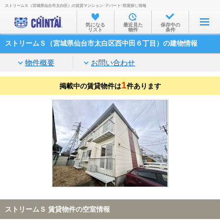
ストリームＳ（宮城県仙台市太白区）の賃貸マンション･アパート･部屋探し情報
お部屋を探す
気になる
最近見た
保存中の
リスト
物件
条件
沿線・駅から
ストリームＳ（宮城県仙台市太白区西中田６丁目）の建物情報
住所から
物件概要
お問い合わせ
家賃相場から
1
掲載中の賃貸物件は
通勤通学時間から
件あります
物件特集から
不動産会社から
TOP
ストリームＳ 賃貸物件の空室情報