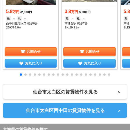
5.8
3.8
5.
万円
万円
/2,000円
/2,000円
敷
--
礼
--
敷
--
礼
--
敷
西中田住宅入口 徒歩6分
南仙台駅 徒歩7分
南仙
2DK/39.6㎡
1K/29.81㎡
1LD
お問合せ
お問合せ
お気に入り
お気に入り
仙台市太白区の賃貸物件を見る
＞
仙台市太白区西中田の賃貸物件を見る
＞
宮城県の賃貸物件を探す