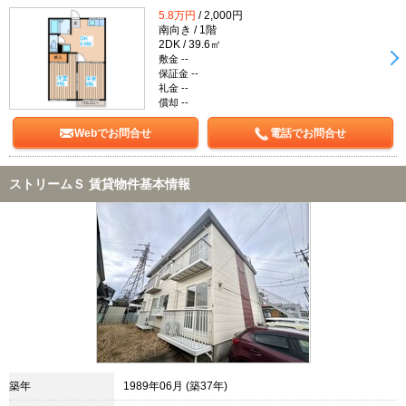
5.8万円
/ 2,000円
南向き / 1階
2DK / 39.6㎡
敷金 --
保証金 --
礼金 --
償却 --
Webでお問合せ
電話でお問合せ
ストリームＳ 賃貸物件基本情報
築年
1989年06月 (築37年)