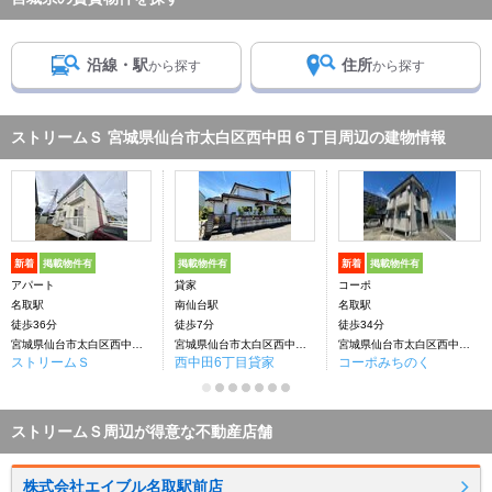
沿線・駅
住所
から探す
から探す
ストリームＳ 宮城県仙台市太白区西中田６丁目周辺の建物情報
新着
掲載物件有
掲載物件有
新着
掲載物件有
アパート
貸家
コーポ
名取駅
南仙台駅
名取駅
徒歩36分
徒歩7分
徒歩34分
宮城県仙台市太白区西中田６丁目
宮城県仙台市太白区西中田６丁目
宮城県仙台市太白区西中田６丁目
ストリームＳ
西中田6丁目貸家
コーポみちのく
ストリームＳ周辺が得意な不動産店舗
株式会社エイブル名取駅前店