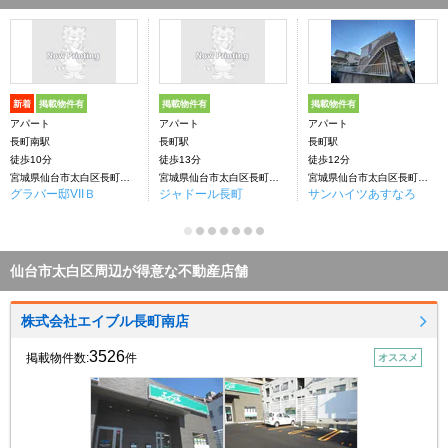
新着
掲載物件有
掲載物件有
掲載物件有
アパート
アパート
アパート
長町南駅
長町駅
長町駅
徒歩10分
徒歩13分
徒歩12分
宮城県仙台市太白区長町南１丁目
宮城県仙台市太白区長町南１丁目
宮城県仙台市太白区長町６丁目
グラバー邸VIIＢ
ジャドール長町
サンハイツあすなろ
仙台市太白区周辺が得意な不動産店舗
株式会社エイブル長町南店
3526
掲載物件数:
件
オススメ