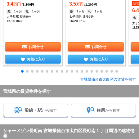
3.4
3.5
新
万円
万円
/1,200円
/1,200円
6.
敷
1ヶ月
礼
1ヶ月
敷
1ヶ月
礼
1ヶ月
太子堂駅 徒歩6分
太子堂駅 徒歩6分
敷
1K/20.06㎡
1K/20.06㎡
太子
1LD
お問合せ
お問合せ
お気に入り
お気に入り
宮城県仙台市太白区の賃貸を探す
宮城県の賃貸物件を探す
沿線・駅
住所
から探す
から探す
シャーメゾン長町南 宮城県仙台市太白区長町南１丁目周辺の建物情
報