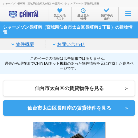
シャーメゾン長町南（宮城県仙台市太白区）の賃貸マンション･アパート･部屋探し情報
お部屋を探す
気になる
最近見た
保存中の
リスト
物件
条件
沿線・駅から
シャーメゾン長町南（宮城県仙台市太白区長町南１丁目）の建物情
住所から
報
家賃相場から
物件概要
お問い合わせ
通勤通学時間から
このページの情報は広告情報ではありません。
過去から現在までCHINTAIネット掲載のあった物件情報を元に作成した参考ペ
物件特集から
ージです。
不動産会社から
仙台市太白区の賃貸物件を見る
＞
TOP
仙台市太白区長町南の賃貸物件を見る
＞