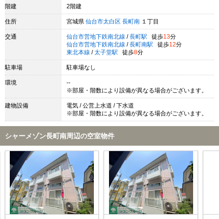
階建
2階建
住所
宮城県
仙台市太白区
長町南
１丁目
交通
仙台市営地下鉄南北線
/
長町駅
徒歩
13
分
仙台市営地下鉄南北線
/
長町南駅
徒歩
12
分
東北本線
/
太子堂駅
徒歩
8
分
駐車場
駐車場なし
環境
--
※部屋・階数により設備が異なる場合がございます。
建物設備
電気 / 公営上水道 / 下水道
※部屋・階数により設備が異なる場合がございます。
シャーメゾン長町南周辺の空室物件