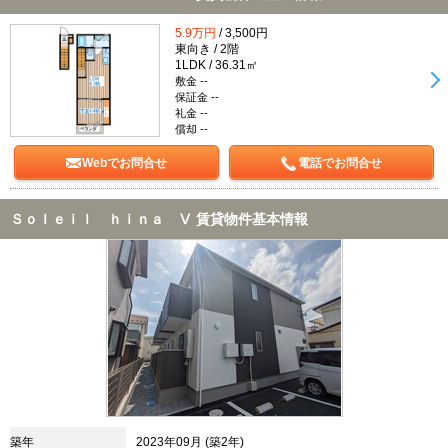
5.9万円
/ 3,500円
東向き / 2階
1LDK / 36.31㎡
敷金 --
保証金 --
礼金 --
償却 --
Webでお問合せ
電話でお問合せ
Ｓｏｌｅｉｌ ｈｉｎａ Ⅴ 賃貸物件基本情報
築年
2023年09月 (築2年)