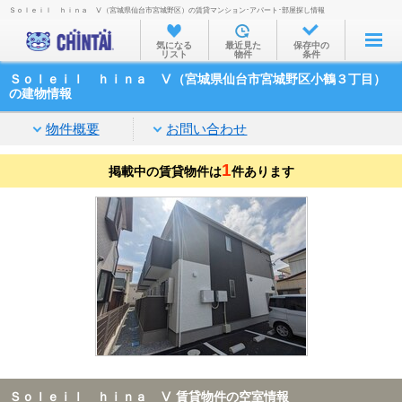
Ｓｏｌｅｉｌ ｈｉｎａ Ⅴ（宮城県仙台市宮城野区）の賃貸マンション･アパート･部屋探し情報
お部屋を探す
気になる
最近見た
保存中の
リスト
物件
条件
沿線・駅から
Ｓｏｌｅｉｌ ｈｉｎａ Ⅴ（宮城県仙台市宮城野区小鶴３丁目）
住所から
の建物情報
家賃相場から
物件概要
お問い合わせ
通勤通学時間から
1
掲載中の賃貸物件は
件あります
物件特集から
不動産会社から
TOP
Ｓｏｌｅｉｌ ｈｉｎａ Ⅴ 賃貸物件の空室情報