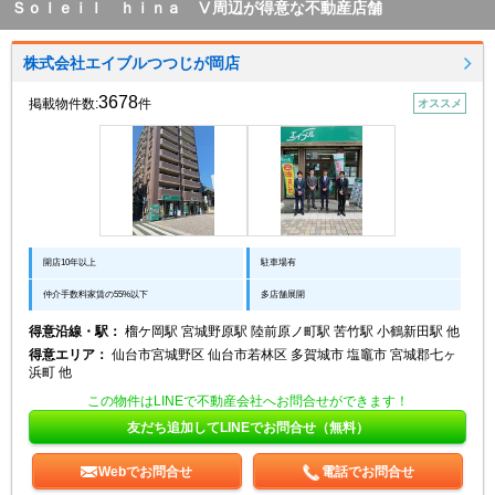
Ｓｏｌｅｉｌ ｈｉｎａ Ⅴ周辺が得意な不動産店舗
株式会社エイブルつつじが岡店
3678
掲載物件数:
件
オススメ
開店10年以上
駐車場有
仲介手数料家賃の55%以下
多店舗展開
得意沿線・駅：
榴ケ岡駅 宮城野原駅 陸前原ノ町駅 苦竹駅 小鶴新田駅 他
得意エリア：
仙台市宮城野区 仙台市若林区 多賀城市 塩竈市 宮城郡七ヶ
浜町 他
この物件はLINEで不動産会社へお問合せができます！
友だち追加してLINEでお問合せ（無料）
Webでお問合せ
電話でお問合せ