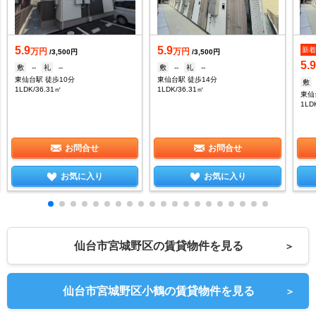
5.9
5.9
新
万円
万円
/3,500円
/3,500円
5.
敷
--
礼
--
敷
--
礼
--
東仙台駅 徒歩10分
東仙台駅 徒歩14分
敷
1LDK/36.31㎡
1LDK/36.31㎡
東仙
1LD
お問合せ
お問合せ
お気に入り
お気に入り
仙台市宮城野区の賃貸物件を見る
＞
仙台市宮城野区小鶴の賃貸物件を見る
＞