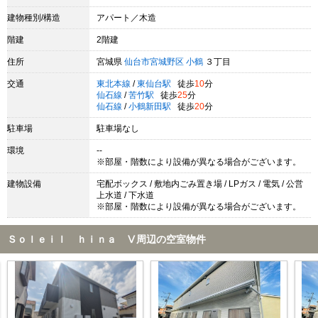
建物種別/構造
アパート／木造
階建
2階建
住所
宮城県
仙台市宮城野区
小鶴
３丁目
交通
東北本線
/
東仙台駅
徒歩
10
分
仙石線
/
苦竹駅
徒歩
25
分
仙石線
/
小鶴新田駅
徒歩
20
分
駐車場
駐車場なし
環境
--
※部屋・階数により設備が異なる場合がございます。
建物設備
宅配ボックス / 敷地内ごみ置き場 / LPガス / 電気 / 公営
上水道 / 下水道
※部屋・階数により設備が異なる場合がございます。
Ｓｏｌｅｉｌ ｈｉｎａ Ⅴ周辺の空室物件