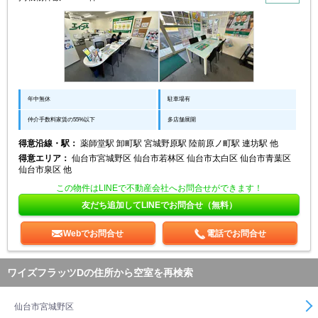
年中無休
駐車場有
仲介手数料家賃の55%以下
多店舗展開
得意沿線・駅：
薬師堂駅 卸町駅 宮城野原駅 陸前原ノ町駅 連坊駅 他
得意エリア：
仙台市宮城野区 仙台市若林区 仙台市太白区 仙台市青葉区
仙台市泉区 他
この物件はLINEで不動産会社へお問合せができます！
友だち追加してLINEでお問合せ（無料）
Webでお問合せ
電話でお問合せ
ワイズフラッツDの住所から空室を再検索
仙台市宮城野区