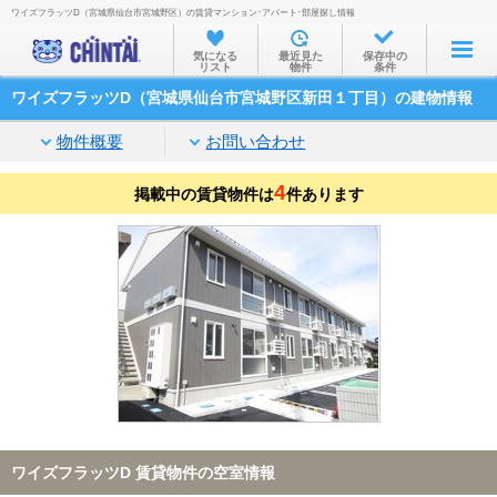
ワイズフラッツD（宮城県仙台市宮城野区）の賃貸マンション･アパート･部屋探し情報
お部屋を探す
気になる
最近見た
保存中の
リスト
物件
条件
沿線・駅から
ワイズフラッツD（宮城県仙台市宮城野区新田１丁目）の建物情報
住所から
物件概要
お問い合わせ
家賃相場から
4
掲載中の賃貸物件は
通勤通学時間から
件あります
物件特集から
不動産会社から
TOP
ワイズフラッツD 賃貸物件の空室情報