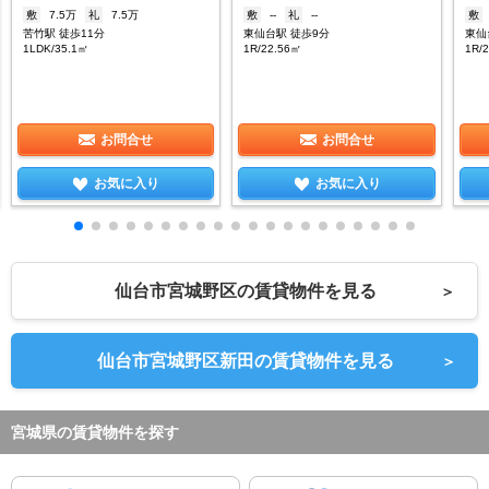
敷
7.5万
礼
7.5万
敷
--
礼
--
敷
苦竹駅 徒歩11分
東仙台駅 徒歩9分
東仙
1LDK/35.1㎡
1R/22.56㎡
1R/
お問合せ
お問合せ
お気に入り
お気に入り
仙台市宮城野区の賃貸物件を見る
＞
仙台市宮城野区新田の賃貸物件を見る
＞
宮城県の賃貸物件を探す