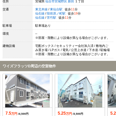
住所
宮城県
仙台市宮城野区
新田
１丁目
交通
東北本線
/
東仙台駅
徒歩
11
分
仙石線
/
陸前原ノ町駅
徒歩
19
分
仙石線
/
苦竹駅
徒歩
11
分
駐車場
駐車場あり
環境
--
※部屋・階数により設備が異なる場合がございます。
建物設備
宅配ボックス / セキュリティー会社加入済 / 敷地内ご
み置き場 / LPガス / 電気 / 公営上水道 / 下水道 / 駐輪場
※部屋・階数により設備が異なる場合がございます。
ワイズフラッツD周辺の空室物件
7.5
5.25
5.
万円
万円
/4,500円
/3,500円