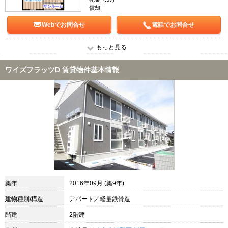
償却 --
Webでお問合せ
電話でお問合せ
もっと見る
ワイズフラッツD 賃貸物件基本情報
築年
2016年09月 (築9年)
建物種別/構造
アパート／軽量鉄骨造
階建
2階建