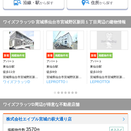
沿線・駅
住所
から探す
から探す
ワイズフラッツD 宮城県仙台市宮城野区新田１丁目周辺の建物情報
新着
掲載物件有
新着
掲載物件有
新着
掲載物件有
アパート
アパート
アパート
東仙台駅
東仙台駅
東仙台駅
徒歩11分
徒歩9分
徒歩10分
宮城県仙台市宮城野区新田１丁目
宮城県仙台市宮城野区新田１丁目
宮城県仙台市宮城野区新田１丁目
ワイズフラッツD
LEPROTTOⅠ
LEPROTTOI
ワイズフラッツD周辺が得意な不動産店舗
株式会社エイブル宮城の萩大通り店
3570
掲載物件数:
件
オススメ