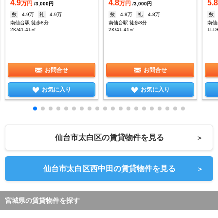
4.9
4.8
5.
万円
万円
/3,000円
/3,000円
敷
4.9万
礼
4.9万
敷
4.8万
礼
4.8万
敷
南仙台駅 徒歩8分
南仙台駅 徒歩8分
南仙
2K/41.41㎡
2K/41.41㎡
1LD
お問合せ
お問合せ
お気に入り
お気に入り
仙台市太白区の賃貸物件を見る
＞
仙台市太白区西中田の賃貸物件を見る
＞
宮城県の賃貸物件を探す