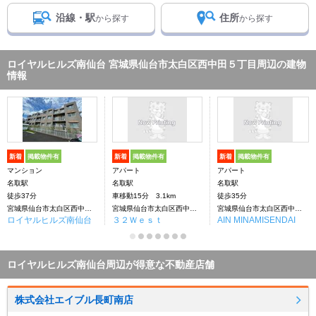
沿線・駅
住所
から探す
から探す
ロイヤルヒルズ南仙台 宮城県仙台市太白区西中田５丁目周辺の建物
情報
新着
掲載物件有
新着
掲載物件有
新着
掲載物件有
マンション
アパート
アパート
名取駅
名取駅
名取駅
徒歩37分
車移動15分 3.1km
徒歩35分
宮城県仙台市太白区西中田５丁目
宮城県仙台市太白区西中田５丁目
宮城県仙台市太白区西中田４丁目
ロイヤルヒルズ南仙台
３２Ｗｅｓｔ
AIN MINAMISENDAI
ロイヤルヒルズ南仙台周辺が得意な不動産店舗
株式会社エイブル長町南店