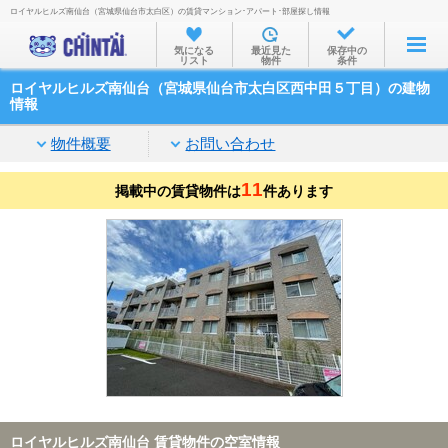
ロイヤルヒルズ南仙台（宮城県仙台市太白区）の賃貸マンション･アパート･部屋探し情報
お部屋を探す
気になる
最近見た
保存中の
リスト
物件
条件
沿線・駅から
ロイヤルヒルズ南仙台（宮城県仙台市太白区西中田５丁目）の建物
住所から
情報
家賃相場から
物件概要
お問い合わせ
通勤通学時間から
11
掲載中の賃貸物件は
件あります
物件特集から
不動産会社から
TOP
ロイヤルヒルズ南仙台 賃貸物件の空室情報