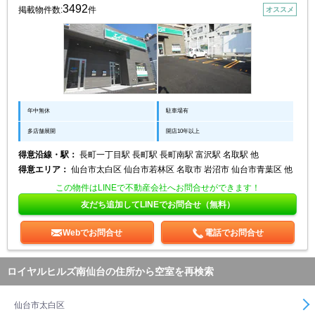
3492
掲載物件数:
件
オススメ
年中無休
駐車場有
多店舗展開
開店10年以上
得意沿線・駅：
長町一丁目駅 長町駅 長町南駅 富沢駅 名取駅 他
得意エリア：
仙台市太白区 仙台市若林区 名取市 岩沼市 仙台市青葉区 他
この物件はLINEで不動産会社へお問合せができます！
友だち追加してLINEでお問合せ（無料）
Webでお問合せ
電話でお問合せ
ロイヤルヒルズ南仙台の住所から空室を再検索
仙台市太白区