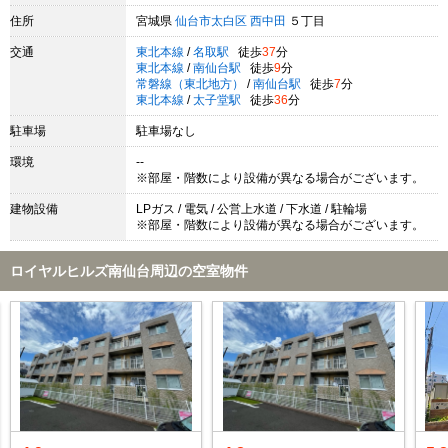
住所
宮城県
仙台市太白区
西中田
５丁目
交通
東北本線
/
名取駅
徒歩
37
分
東北本線
/
南仙台駅
徒歩
9
分
常磐線（東北地方）
/
南仙台駅
徒歩
7
分
東北本線
/
太子堂駅
徒歩
36
分
駐車場
駐車場なし
環境
--
※部屋・階数により設備が異なる場合がございます。
建物設備
LPガス / 電気 / 公営上水道 / 下水道 / 駐輪場
※部屋・階数により設備が異なる場合がございます。
ロイヤルヒルズ南仙台周辺の空室物件