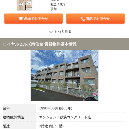
礼金 4.9万
償却 --
Webでお問合せ
電話でお問合せ
もっと見る
ロイヤルヒルズ南仙台 賃貸物件基本情報
築年
1990年03月 (築36年)
建物種別/構造
マンション／鉄筋コンクリート造
階建
3階建 (地下1階)