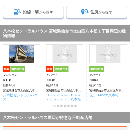
沿線・駅
住所
から探す
から探す
八本松セントラルハウス 宮城県仙台市太白区八本松１丁目周辺の建
物情報
新着
掲載物件有
新着
掲載物件有
掲載物件有
マンション
アパート
アパート
長町駅
長町駅
長町駅
徒歩16分
徒歩14分
徒歩13分
宮城県仙台市太白区八本松１丁目
宮城県仙台市太白区八本松１丁目
宮城県仙台市太白区八本松1丁目
八本松セントラルハウ
Ｄ－ｒｏｏｍ Ｄｅａ
仮）D-room八本松
ス
ｒｃｏｕｒｔ 八本松
八本松セントラルハウス周辺が得意な不動産店舗