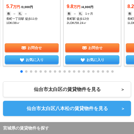
5.7
9.8
8.
万円
万円
/3,000円
/4,000円
敷
--
礼
--
敷
--
礼
1ヶ月
敷
長町一丁目駅 徒歩11分
長町駅 徒歩12分
長町
1DK/38㎡
2LDK/58.24㎡
1LD
お問合せ
お問合せ
お気に入り
お気に入り
仙台市太白区の賃貸物件を見る
＞
仙台市太白区八本松の賃貸物件を見る
＞
宮城県の賃貸物件を探す