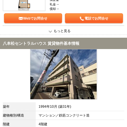
礼金 --
償却 --
Webでお問合せ
電話でお問合せ
もっと見る
八本松セントラルハウス 賃貸物件基本情報
築年
1994年10月 (築31年)
建物種別/構造
マンション／鉄筋コンクリート造
階建
4階建