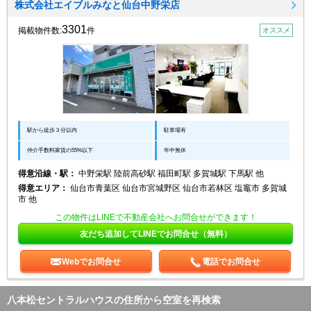
株式会社エイブルみなと仙台中野栄店
3301
掲載物件数:
件
オススメ
駅から徒歩３分以内
駐車場有
仲介手数料家賃の55%以下
年中無休
得意沿線・駅：
中野栄駅 陸前高砂駅 福田町駅 多賀城駅 下馬駅 他
得意エリア：
仙台市青葉区 仙台市宮城野区 仙台市若林区 塩竈市 多賀城
市 他
この物件はLINEで不動産会社へお問合せができます！
友だち追加してLINEでお問合せ（無料）
Webでお問合せ
電話でお問合せ
八本松セントラルハウスの住所から空室を再検索