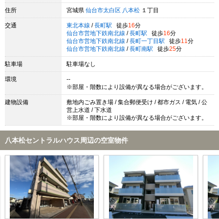
住所
宮城県
仙台市太白区
八本松
１丁目
交通
東北本線
/
長町駅
徒歩
16
分
仙台市営地下鉄南北線
/
長町駅
徒歩
16
分
仙台市営地下鉄南北線
/
長町一丁目駅
徒歩
11
分
仙台市営地下鉄南北線
/
長町南駅
徒歩
25
分
駐車場
駐車場なし
環境
--
※部屋・階数により設備が異なる場合がございます。
建物設備
敷地内ごみ置き場 / 集合郵便受け / 都市ガス / 電気 / 公
営上水道 / 下水道
※部屋・階数により設備が異なる場合がございます。
八本松セントラルハウス周辺の空室物件