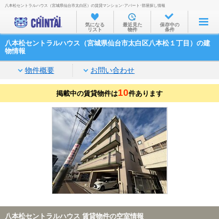
八本松セントラルハウス（宮城県仙台市太白区）の賃貸マンション･アパート･部屋探し情報
お部屋を探す
気になる
最近見た
保存中の
リスト
物件
条件
沿線・駅から
八本松セントラルハウス（宮城県仙台市太白区八本松１丁目）の建
住所から
物情報
家賃相場から
物件概要
お問い合わせ
通勤通学時間から
10
掲載中の賃貸物件は
件あります
物件特集から
不動産会社から
TOP
八本松セントラルハウス 賃貸物件の空室情報