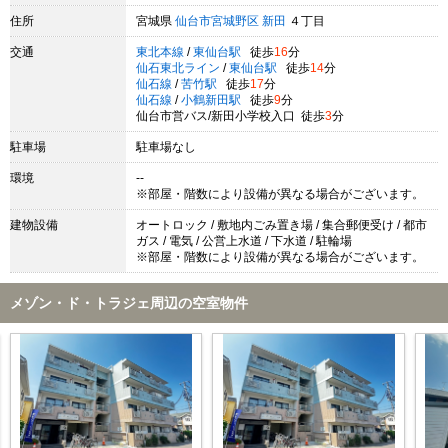
住所
宮城県
仙台市宮城野区
新田
４丁目
交通
東北本線
/
東仙台駅
徒歩
16
分
仙石東北ライン
/
東仙台駅
徒歩
14
分
仙石線
/
苦竹駅
徒歩
17
分
仙石線
/
小鶴新田駅
徒歩
9
分
仙台市営バス/新田小学校入口 徒歩
3
分
駐車場
駐車場なし
環境
--
※部屋・階数により設備が異なる場合がございます。
建物設備
オートロック / 敷地内ごみ置き場 / 集合郵便受け / 都市
ガス / 電気 / 公営上水道 / 下水道 / 駐輪場
※部屋・階数により設備が異なる場合がございます。
メゾン・ド・トラジェ周辺の空室物件