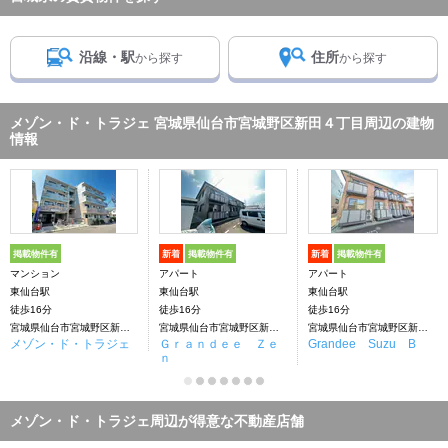
沿線・駅
住所
から探す
から探す
メゾン・ド・トラジェ 宮城県仙台市宮城野区新田４丁目周辺の建物
情報
掲載物件有
新着
掲載物件有
新着
掲載物件有
マンション
アパート
アパート
東仙台駅
東仙台駅
東仙台駅
徒歩16分
徒歩16分
徒歩16分
宮城県仙台市宮城野区新田４丁目
宮城県仙台市宮城野区新田４丁目
宮城県仙台市宮城野区新田４丁目
メゾン・ド・トラジェ
Ｇｒａｎｄｅｅ Ｚｅ
Grandee Suzu B
ｎ
メゾン・ド・トラジェ周辺が得意な不動産店舗