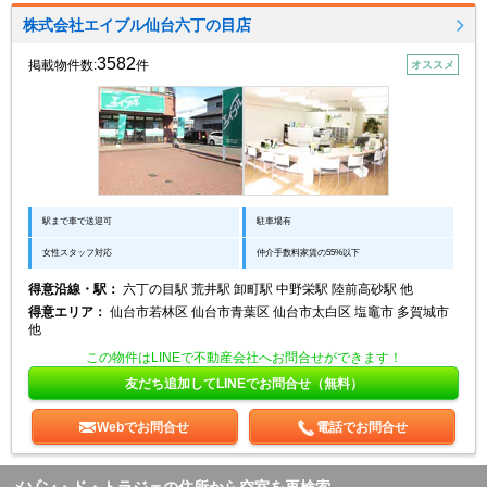
株式会社エイブル仙台六丁の目店
3582
掲載物件数:
件
オススメ
駅まで車で送迎可
駐車場有
女性スタッフ対応
仲介手数料家賃の55%以下
得意沿線・駅：
六丁の目駅 荒井駅 卸町駅 中野栄駅 陸前高砂駅 他
得意エリア：
仙台市若林区 仙台市青葉区 仙台市太白区 塩竈市 多賀城市
他
この物件はLINEで不動産会社へお問合せができます！
友だち追加してLINEでお問合せ（無料）
Webでお問合せ
電話でお問合せ