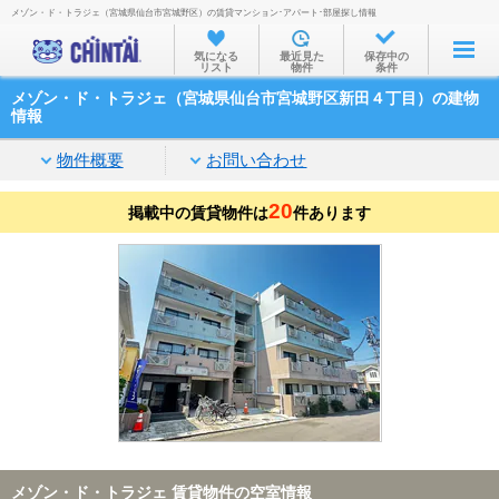
メゾン・ド・トラジェ（宮城県仙台市宮城野区）の賃貸マンション･アパート･部屋探し情報
お部屋を探す
気になる
最近見た
保存中の
リスト
物件
条件
沿線・駅から
メゾン・ド・トラジェ（宮城県仙台市宮城野区新田４丁目）の建物
住所から
情報
家賃相場から
物件概要
お問い合わせ
通勤通学時間から
20
掲載中の賃貸物件は
件あります
物件特集から
不動産会社から
TOP
メゾン・ド・トラジェ 賃貸物件の空室情報