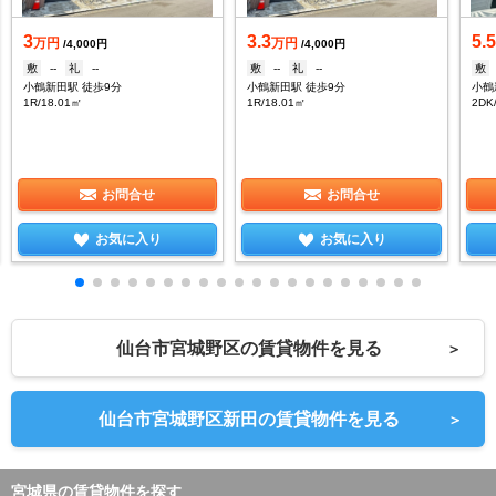
3
3.3
5.
万円
万円
/4,000円
/4,000円
敷
--
礼
--
敷
--
礼
--
敷
小鶴新田駅 徒歩9分
小鶴新田駅 徒歩9分
小鶴
1R/18.01㎡
1R/18.01㎡
2DK
お問合せ
お問合せ
お気に入り
お気に入り
仙台市宮城野区の賃貸物件を見る
＞
仙台市宮城野区新田の賃貸物件を見る
＞
宮城県の賃貸物件を探す