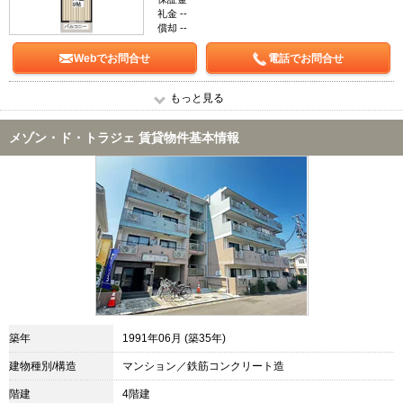
礼金 --
償却 --
Webでお問合せ
電話でお問合せ
もっと見る
メゾン・ド・トラジェ 賃貸物件基本情報
築年
1991年06月 (築35年)
建物種別/構造
マンション／鉄筋コンクリート造
階建
4階建