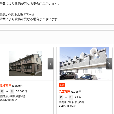
階数により設備が異なる場合がございます。
 電気 / 公営上水道 / 下水道
階数により設備が異なる場合がございます。
5.6
新着
万円
/2,300円
7.2
敷
--
礼
56,000円
万円
/2,300円
陸前原ノ町駅 徒歩4分
敷
--
礼
7.2万
2LDK/50.28㎡
陸前原ノ町駅 徒歩5分
1LDK/45.89㎡