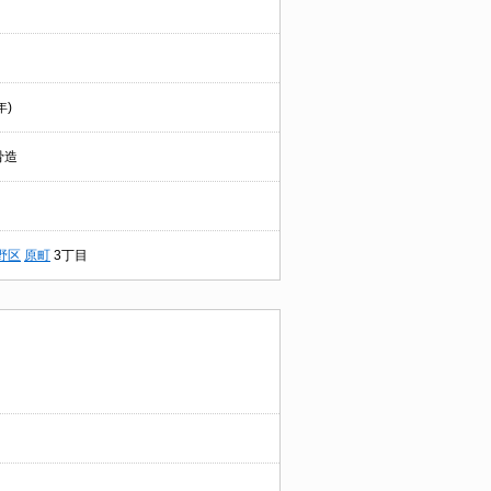
年)
骨造
野区
原町
3丁目