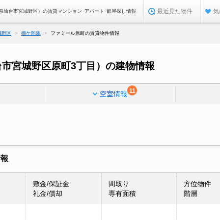
最近見た物件
気
県仙台市宮城野区）の賃貸マンション･アパート･部屋探し情報
城野区
榴ケ岡駅
ファミール原町の賃貸物件情報
市宮城野区原町3丁目）の建物情報
11
空室情報
情報
敷金/保証金
間取り
方位物件
礼金/償却
専有面積
階層