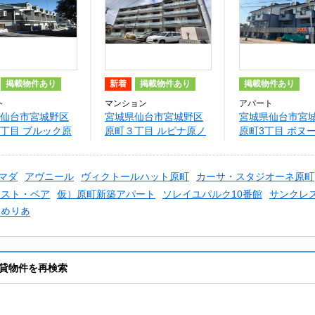
掲載物件あり
新着
掲載物件あり
掲載物件あり
ト
マンション
アパート
仙台市宮城野区
宮城県仙台市宮城野区
宮城県仙台市宮
丁目 ブルック原
原町３丁目 ルピナ原ノ
原町3丁目 ボヌ
町
町
マダ
アヴニール
ヴィクトールハット原町
カーサ・スタジオーネ原町
レスト・ベア
仮）原町新築アパート
ソレイユパルク10番館
サンクレ
あめりあ
貸物件を再検索