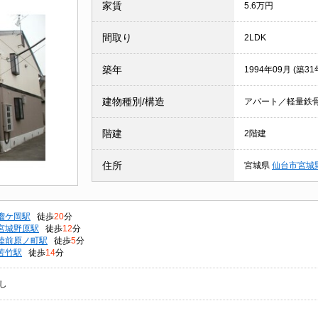
家賃
5.6万円
間取り
2LDK
築年
1994年09月 (築31
建物種別/構造
アパート／軽量鉄
階建
2階建
住所
宮城県
仙台市宮城
榴ケ岡駅
徒歩
20
分
宮城野原駅
徒歩
12
分
陸前原ノ町駅
徒歩
5
分
苦竹駅
徒歩
14
分
し