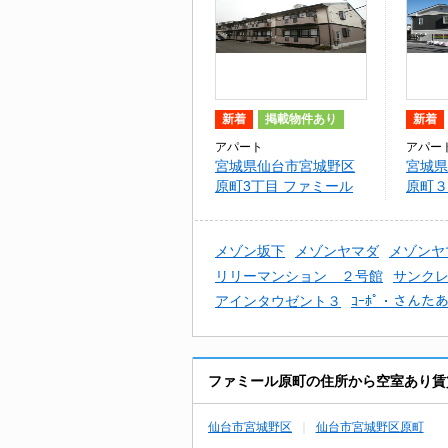
新着
掲載物件あり
新着
アパート
アパー
宮城県仙台市宮城野区
宮城県
原町3丁目 ファミール
原町３
原町
町
メゾン坂下
メゾンヤマダ
メゾンヤ
リリーマンション ２号館
サンク
アインタウゼント３
ｺｰﾎﾟ・さんた
ファミール原町の住所から空室あり賃
仙台市宮城野区
仙台市宮城野区原町