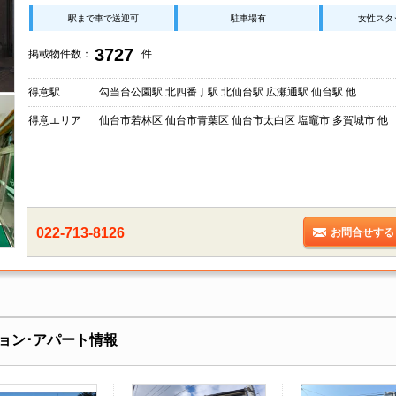
駅まで車で送迎可
駐車場有
女性スタ
3727
掲載物件数：
件
得意駅
勾当台公園駅 北四番丁駅 北仙台駅 広瀬通駅 仙台駅 他
得意エリア
仙台市若林区 仙台市青葉区 仙台市太白区 塩竈市 多賀城市 他
022-713-8126
お問合せする
ョン･アパート情報