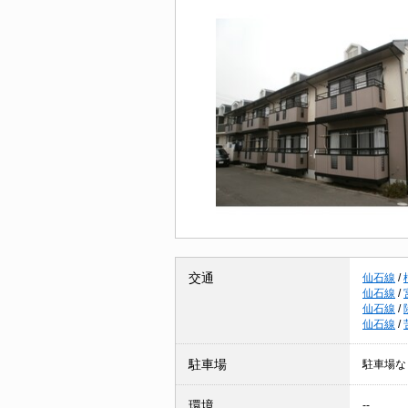
交通
仙石線
/
仙石線
/
仙石線
/
仙石線
/
駐車場
駐車場な
環境
--