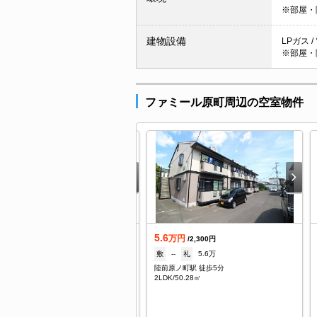
※部屋・
建物設備
LPガス /
※部屋・
ファミール原町周辺の空室物件
5.6
日の新着
万円
/2,300円
.1
敷
--
礼
5.6万
万円
/3,500円
陸前原ノ町駅 徒歩5分
なし
礼
1ヶ月
2LDK/50.28㎡
前原ノ町駅 徒歩7分
/22.35㎡