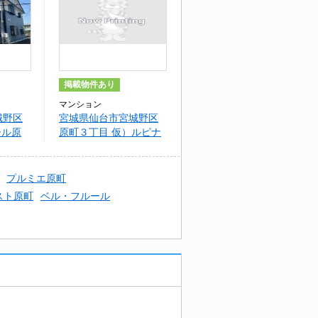
掲載物件あり
マンション
城野区
宮城県仙台市宮城野区
ール原
原町３丁目 仮）ルピナ
原ノ町
プルミエ原町
スト原町
ベル・フルール