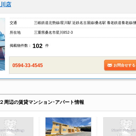
星川店
交通
三岐鉄道北勢線/星川駅 近鉄名古屋線/桑名駅 養老鉄道養老線/
所在地
三重県桑名市星川852-3
102
掲載物件数：
件
0594-33-4545
お問合せする
２周辺の賃貸マンション･アパート情報