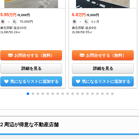
5.95
6.8
万円
万円
/5,000円
/5,000円
敷
--
礼
70,000円
敷
--
礼
1ヶ月
麻生田駅 徒歩10分
麻生田駅 徒歩9分
1LDK/50.24㎡
2LDK/59.55㎡
お問合せする（無料）
お問合せする（無料）
詳細を見る
詳細を見る
気になるリストに追加する
気になるリストに追加する
２周辺が得意な不動産店舗