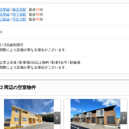
北勢線
/
麻生田駅
徒歩
14
分
北勢線
/
阿下喜駅
徒歩
35
分
三岐線
/
丹生川駅
徒歩
45
分
り
 / 2沿線利用可
階数により設備が異なる場合がございます。
/ 公営上水道 / 駐車場3台以上無料 / 駐車3台可 / 駐輪場
階数により設備が異なる場合がございます。
２周辺の空室物件