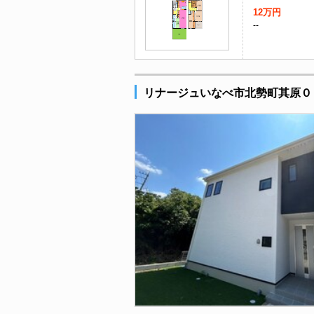
12万円
--
リナージュいなべ市北勢町其原０