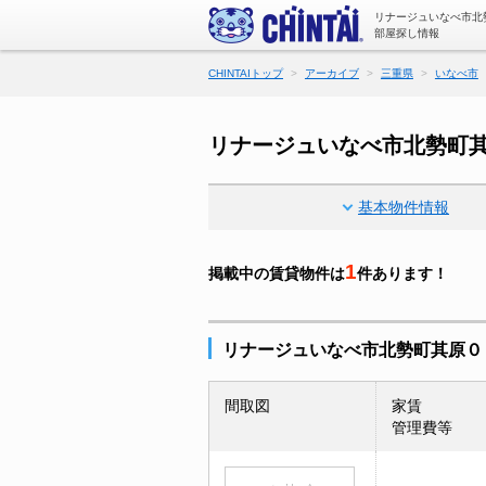
リナージュいなべ市北
部屋探し情報
CHINTAIトップ
アーカイブ
三重県
いなべ市
リナージュいなべ市北勢町
基本物件情報
1
掲載中の賃貸物件は
件あります！
リナージュいなべ市北勢町其原０
間取図
家賃
管理費等