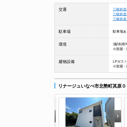
交通
三岐鉄道
三岐鉄道
三岐鉄道
駐車場
駐車場あ
環境
3駅利用可
※部屋・
建物設備
LPガス 
※部屋・
リナージュいなべ市北勢町其原０