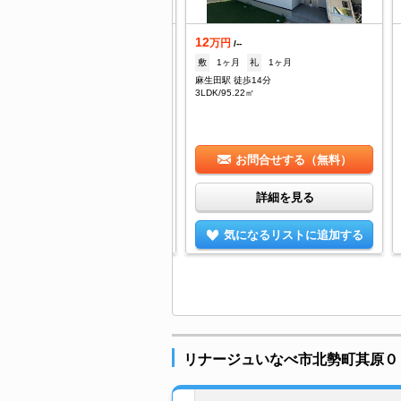
.9
12
万円
万円
/3,000円
/--
--
礼
--
敷
1ヶ月
礼
1ヶ月
生川駅 徒歩19分
麻生田駅 徒歩14分
/34㎡
3LDK/95.22㎡
お問合せする（無料）
お問合せする（無料）
詳細を見る
詳細を見る
気になるリストに追加する
気になるリストに追加する
リナージュいなべ市北勢町其原０