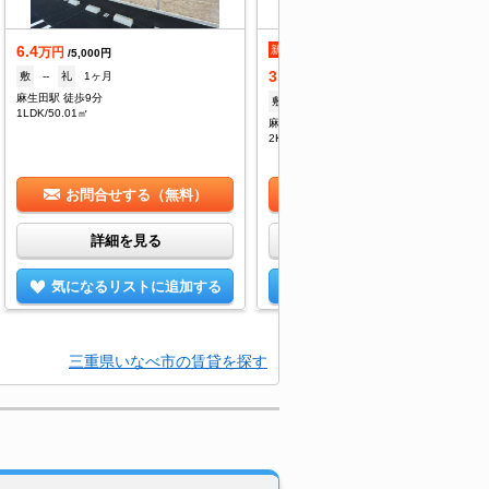
6.4
新着
万円
/5,000円
3.4
敷
--
礼
1ヶ月
万円
/2,800円
麻生田駅 徒歩9分
敷
--
礼
--
1LDK/50.01㎡
麻生田駅 徒歩10分
2K/33.12㎡
お問合せする（無料）
お問合せする（無料）
詳細を見る
詳細を見る
気になるリストに追加する
気になるリストに追加する
三重県いなべ市の賃貸を探す