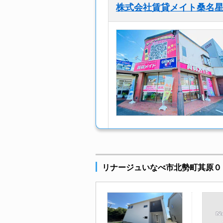
株式会社賃貸メイト桑名
リナージュいなべ市北勢町其原０