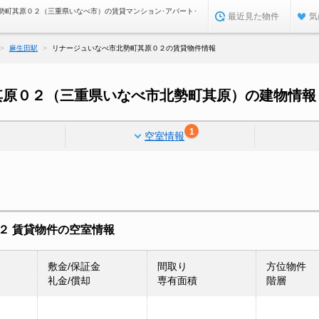
勢町其原０２（三重県いなべ市）の賃貸マンション･アパート･
最近見た物件
気
麻生田駅
リナージュいなべ市北勢町其原０２の賃貸物件情報
其原０２（三重県いなべ市北勢町其原）の建物情報
1
空室情報
２ 賃貸物件の空室情報
敷金/保証金
間取り
方位物件
礼金/償却
専有面積
階層