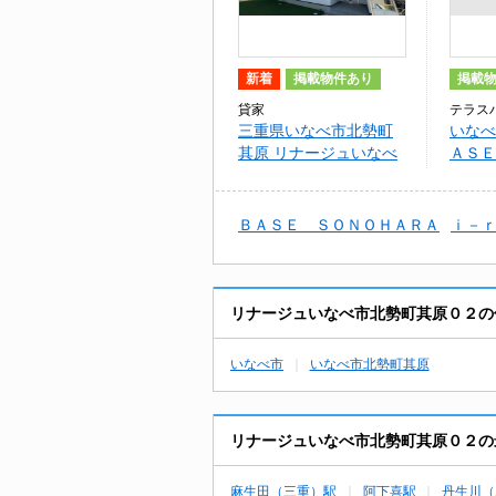
新着
掲載物件あり
掲載
貸家
テラス
三重県いなべ市北勢町
いなべ
其原 リナージュいなべ
ＡＳＥ
市北勢町其原０２
ＲＡ
ＢＡＳＥ ＳＯＮＯＨＡＲＡ
ｉ－
リナージュいなべ市北勢町其原０２の
いなべ市
いなべ市北勢町其原
リナージュいなべ市北勢町其原０２の
麻生田（三重）駅
阿下喜駅
丹生川（