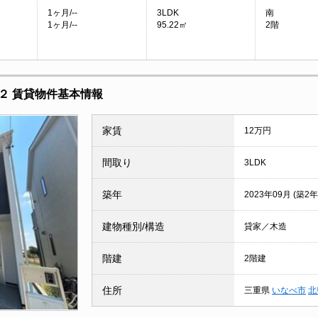
1ヶ月/--
3LDK
南
1ヶ月/--
95.22㎡
2階
２ 賃貸物件基本情報
家賃
12万円
間取り
3LDK
築年
2023年09月 (築2年
建物種別/構造
貸家／木造
階建
2階建
住所
三重県
いなべ市
北