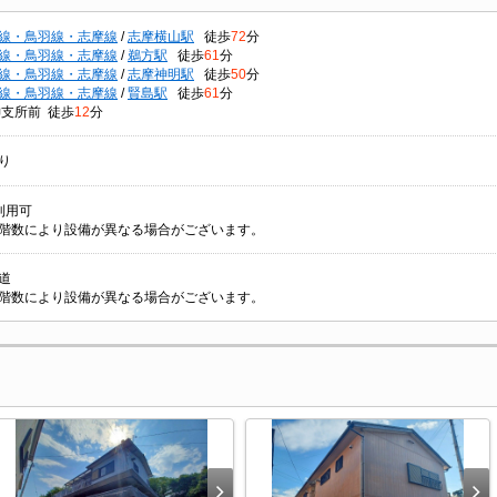
線・鳥羽線・志摩線
/
志摩横山駅
徒歩
72
分
線・鳥羽線・志摩線
/
鵜方駅
徒歩
61
分
線・鳥羽線・志摩線
/
志摩神明駅
徒歩
50
分
線・鳥羽線・志摩線
/
賢島駅
徒歩
61
分
神支所前 徒歩
12
分
り
利用可
階数により設備が異なる場合がございます。
道
階数により設備が異なる場合がございます。