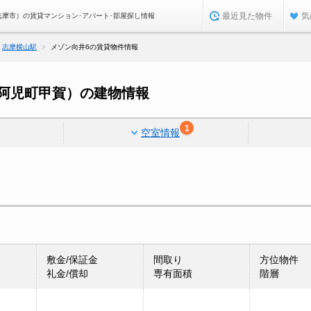
最近見た物件
気
志摩市）の賃貸マンション･アパート･部屋探し情報
志摩横山駅
メゾン向井6の賃貸物件情報
阿児町甲賀）の建物情報
1
空室情報
敷金/保証金
間取り
方位物件
礼金/償却
専有面積
階層