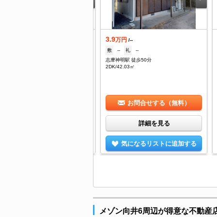
.7
3.9
万円
万円
/--
/--
--
礼
--
敷
--
礼
--
摩神明駅 徒歩94分
志摩神明駅 徒歩50分
K/31.6㎡
2DK/42.03㎡
お問合せする（無料）
お問合せする（無料）
詳細を見る
詳細を見る
気になるリストに追加する
気になるリストに追加する
メゾン向井6周辺が得意な不動産