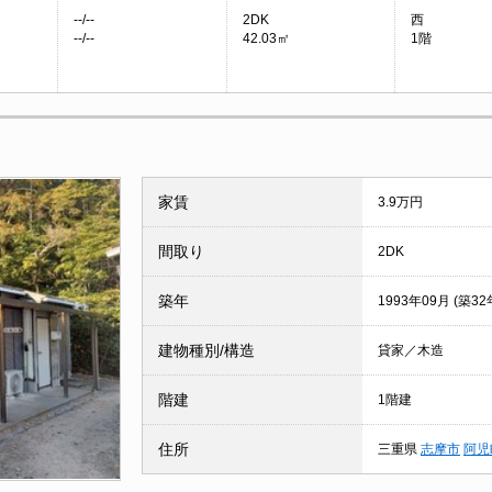
--/--
2DK
西
--/--
42.03㎡
1階
家賃
3.9万円
間取り
2DK
築年
1993年09月 (築32
建物種別/構造
貸家／木造
階建
1階建
住所
三重県
志摩市
阿児