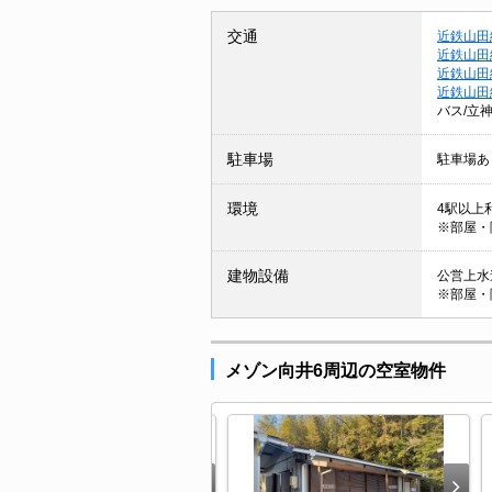
交通
近鉄山田
近鉄山田
近鉄山田
近鉄山田
バス/立
駐車場
駐車場あ
環境
4駅以上
※部屋・
建物設備
公営上水
※部屋・
メゾン向井6周辺の空室物件