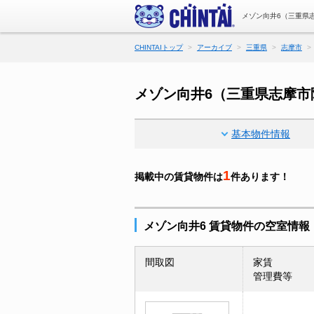
メゾン向井6（三重県
CHINTAIトップ
アーカイブ
三重県
志摩市
メゾン向井6（三重県志摩市
基本物件情報
1
掲載中の賃貸物件は
件あります！
メゾン向井6 賃貸物件の空室情報
間取図
家賃
管理費等