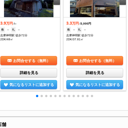
3.9
3.3
万円
万円
/--
/3,000円
敷
--
礼
--
敷
--
礼
--
志摩神明駅 徒歩72分
志摩神明駅 徒歩72分
2DK/48㎡
2DK/37.81㎡
お問合せする（無料）
お問合せする（無料）
詳細を見る
詳細を見る
気になるリストに追加する
気になるリストに追加する
店舗