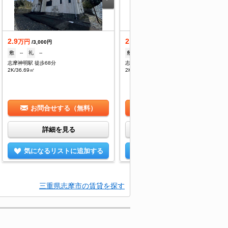
2.9
2.9
万円
万円
/3,000円
/3,000円
敷
--
礼
--
敷
--
礼
--
志摩神明駅 徒歩68分
志摩神明駅 徒歩68分
2K/36.69㎡
2K/36.69㎡
お問合せする（無料）
お問合せする（無料）
詳細を見る
詳細を見る
気になるリストに追加する
気になるリストに追加する
三重県志摩市の賃貸を探す