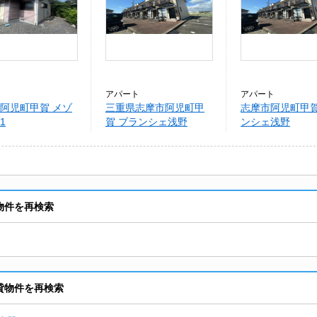
アパート
アパート
阿児町甲賀 メゾ
三重県志摩市阿児町甲
志摩市阿児町甲賀
1
賀 ブランシェ浅野
ンシェ浅野
物件を再検索
貸物件を再検索