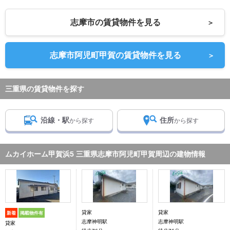
志摩市の賃貸物件を見る
＞
志摩市阿児町甲賀の賃貸物件を見る
＞
三重県の賃貸物件を探す
沿線・駅
住所
から探す
から探す
ムカイホーム甲賀浜5 三重県志摩市阿児町甲賀周辺の建物情報
貸家
貸家
新着
掲載物件有
志摩神明駅
志摩神明駅
貸家