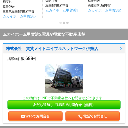
徒歩76分
徒歩76分
鵜方駅
志摩市阿児町甲賀
志摩市阿児町甲賀
徒歩69分
ムカイホーム甲賀浜3
ムカイホーム甲賀浜2
三重県志摩市阿児町甲賀
ムカイホーム甲賀浜5
ムカイホーム甲賀浜5周辺が得意な不動産店舗
株式会社 賃貸メイトエイブルネットワーク伊勢店
699
掲載物件数:
件
この物件はLINEで不動産会社へお問合せができます！
友だち追加してLINEでお問合せ（無料）
Webでお問合せ
電話でお問合せ