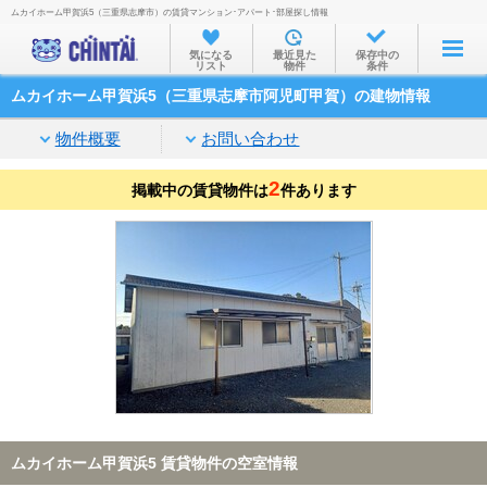
ムカイホーム甲賀浜5（三重県志摩市）の賃貸マンション･アパート･部屋探し情報
お部屋を探す
気になる
最近見た
保存中の
リスト
物件
条件
沿線・駅から
ムカイホーム甲賀浜5（三重県志摩市阿児町甲賀）の建物情報
住所から
物件概要
お問い合わせ
家賃相場から
2
掲載中の賃貸物件は
通勤通学時間から
件あります
物件特集から
不動産会社から
TOP
ムカイホーム甲賀浜5 賃貸物件の空室情報