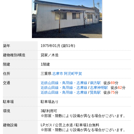
築年
1975年01月 (築51年)
建物種別/構造
貸家／木造
階建
1階建
住所
三重県
志摩市
阿児町甲賀
交通
近鉄山田線・鳥羽線・志摩線
/
鵜方駅
徒歩
69
分
近鉄山田線・鳥羽線・志摩線
/
志摩神明駅
徒歩
62
分
近鉄山田線・鳥羽線・志摩線
/
賢島駅
徒歩
75
分
駐車場
駐車場あり
環境
3駅利用可
※部屋・階数により設備が異なる場合がございます。
建物設備
LPガス / 公営上水道 / 駐車場1台無料
※部屋・階数により設備が異なる場合がございます。