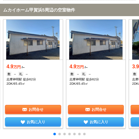
ムカイホーム甲賀浜5周辺の空室物件
4.9
4.9
3.
万円
万円
/--
/--
敷
--
礼
--
敷
--
礼
--
敷
志摩神明駅 徒歩62分
志摩神明駅 徒歩62分
志摩
2DK/65.45㎡
2DK/65.45㎡
2DK
お問合せ
お問合せ
お気に入り
お気に入り