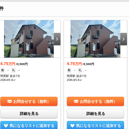
件
4.75
4.75
万円
万円
/3,500円
/3,500円
敷
--
礼
--
敷
--
礼
--
明星駅 徒歩7分
明星駅 徒歩7分
2DK/45.8㎡
2DK/45.8㎡
お問合せする（無料）
お問合せする（無料）
詳細を見る
詳細を見る
気になるリストに追加する
気になるリストに追加する