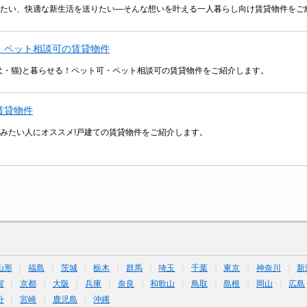
たい、快適な新生活を送りたい―そんな想いを叶える一人暮らし向け賃貸物件をご
・ペット相談可の賃貸物件
犬・猫)と暮らせる！ペット可・ペット相談可の賃貸物件をご紹介します。
賃貸物件
みたい人にオススメ!戸建ての賃貸物件をご紹介します。
山形
福島
茨城
栃木
群馬
埼玉
千葉
東京
神奈川
新
賀
京都
大阪
兵庫
奈良
和歌山
鳥取
島根
岡山
広島
分
宮崎
鹿児島
沖縄