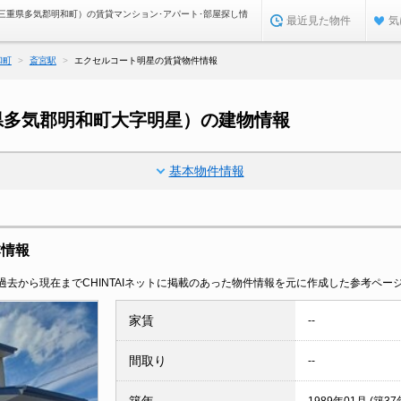
三重県多気郡明和町）の賃貸マンション･アパート･部屋探し情
最近見た物件
気
和町
斎宮駅
エクセルコート明星の賃貸物件情報
県多気郡明和町大字明星）の建物情報
基本物件情報
本情報
去から現在までCHINTAIネットに掲載のあった物件情報を元に作成した参考ペー
家賃
--
間取り
--