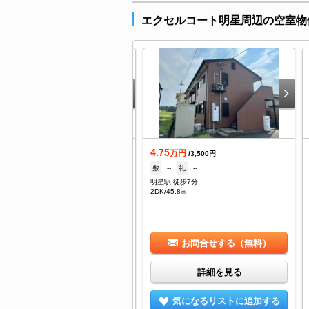
エクセルコート明星周辺の空室物
4.75
万円
万円
/--
/3,500円
--
礼
--
敷
--
礼
--
野駅 徒歩18分
明星駅 徒歩7分
/22.8㎡
2DK/45.8㎡
お問合せする（無料）
お問合せする（無料）
詳細を見る
詳細を見る
気になるリストに追加する
気になるリストに追加する