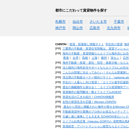
都市にこだわって賃貸物件を探す
札幌市
仙台市
さいたま市
千葉市
神戸市
岡山市
広島市
北九州市
CHINTAI：
賃貸・部屋探し情報サイト
学生向け賃貸
海
[PR]
三重県の不動産・賃貸住宅情報は、賃貸マンション
[PR]
海外の不動産・賃貸情報ならエイブル海外店にお任
香港
｜
台湾
｜
高雄
｜
上海
｜
蘇州
｜
深セン
｜
広州
[PR]
海外不動産～投資・居住・別荘・資産分散～ならエ
[PR]
法人様向け海外赴任サポートならエイブルにお任せ
[PR]
こんなお部屋に泊まってみたい！そんなお部屋探し
[PR]
埼玉県の不動産オーナー様向けサイト「saitama.a
[PR]
学生の一人暮らし向け賃貸！「エイブル進学応援部
[PR]
過去の掲載物件も探せる！「エイブル賃貸物件アー
[PR]
賃貸物件の疑問解決！教えてエイブルAGENT
[PR]
賃貸生活の工夫を紹介！CHINTAI情報局
[PR]
女性の賃貸生活を応援！Woman.CHINTAI
[PR]
過去から現在に掲載された物件が探せるWoman.CH
[PR]
不動産賃貸仲介業務のプロ向けお役立ちメディア！CHIN
[PR]
引越し後に後悔しても大丈夫【CHINTAI安心パッ
[PR]
エイブル白馬五竜（Hakuba GORYU）長野県白
[PR]
賃貸経営・アパートマンション経営ならエイブルに