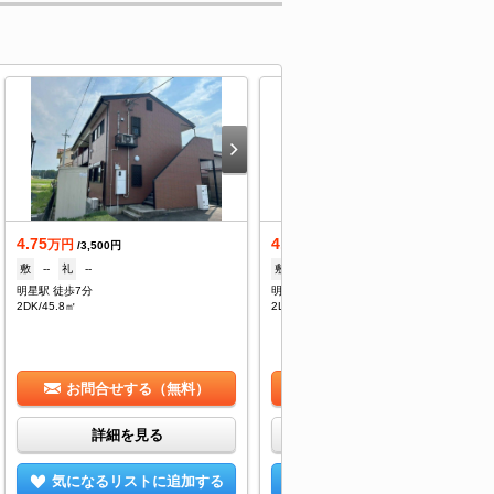
4.75
4.5
万円
万円
/3,500円
/3,000円
敷
--
礼
--
敷
--
礼
--
明星駅 徒歩7分
明星駅 徒歩5分
2DK/45.8㎡
2LDK/49.5㎡
お問合せする（無料）
お問合せする（無料）
詳細を見る
詳細を見る
気になるリストに追加する
気になるリストに追加する