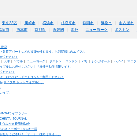
東京23区
川崎市
横浜市
相模原市
静岡市
浜松市
名古屋市
福岡市
熊本市
首都圏
近畿圏
海外
ニューヨーク
ボストン
外賃貸
・賃貸アパートなどの賃貸物件を扱う、お部屋探しのエイブル
せください！
｜
天津
｜
ソウル
｜
ニューヨーク
｜
ボストン
｜
ロンドン
｜
パリ
｜
シンガポール
｜
ハノイ
｜
マニラ
イブルにお任せください！「海外不動産情報サイト」
ください！
は、おもてなしドットコムをご利用ください！
ble(サイタマ ドットエイブル）」
」
カイブ」
INTAIライブラリー
TAI JOURNAL
ク】住みかえ費用補助金
馬村のスノーボード&スキー場
お任せください！「オーナー様向けサイト」