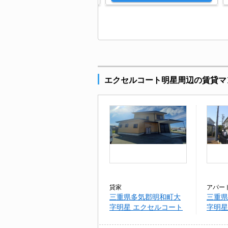
エクセルコート明星周辺の賃貸マ
貸家
アパー
三重県多気郡明和町大
三重県
字明星 エクセルコート
字明星
明星