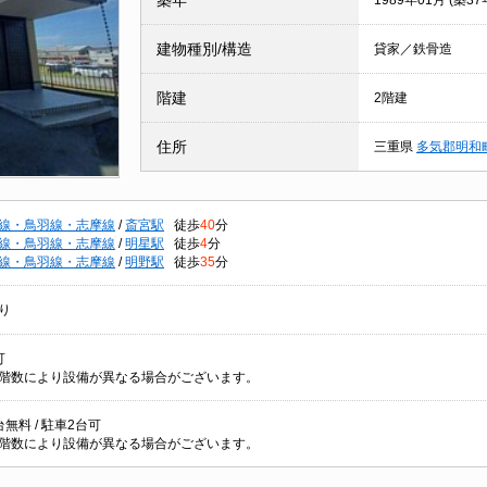
築年
1989年01月 (築37
建物種別/構造
貸家／鉄骨造
階建
2階建
住所
三重県
多気郡明和
線・鳥羽線・志摩線
/
斎宮駅
徒歩
40
分
線・鳥羽線・志摩線
/
明星駅
徒歩
4
分
線・鳥羽線・志摩線
/
明野駅
徒歩
35
分
り
可
階数により設備が異なる場合がございます。
無料 / 駐車2台可
階数により設備が異なる場合がございます。