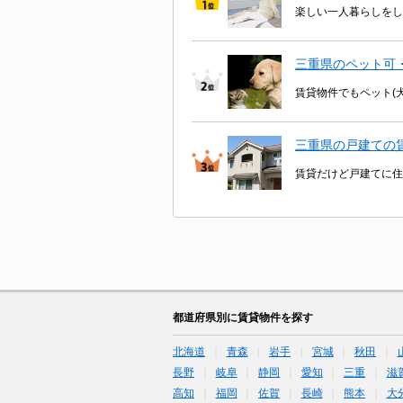
楽しい一人暮らしをし
三重県のペット可
賃貸物件でもペット(
三重県の戸建ての
賃貸だけど戸建てに住
都道府県別に賃貸物件を探す
北海道
青森
岩手
宮城
秋田
長野
岐阜
静岡
愛知
三重
滋
高知
福岡
佐賀
長崎
熊本
大