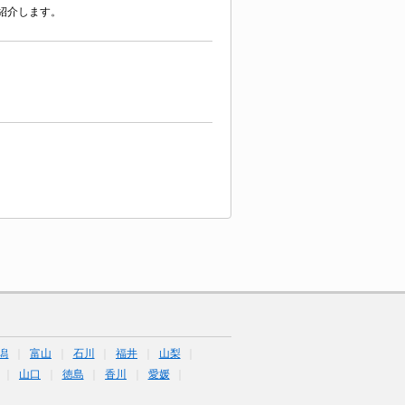
紹介します。
潟
富山
石川
福井
山梨
山口
徳島
香川
愛媛