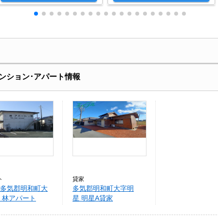
ンション･アパート情報
ト
貸家
多気郡明和町大
多気郡明和町大字明
 林アパート
星 明星A貸家