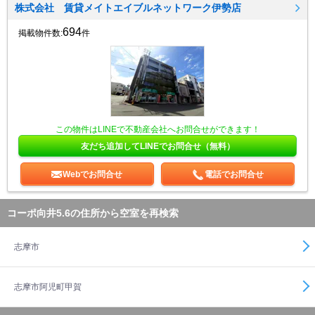
株式会社 賃貸メイトエイブルネットワーク伊勢店
694
掲載物件数:
件
この物件はLINEで不動産会社へお問合せができます！
友だち追加してLINEでお問合せ（無料）
Webでお問合せ
電話でお問合せ
コーポ向井5.6の住所から空室を再検索
志摩市
志摩市阿児町甲賀