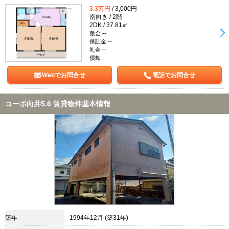
3.3万円
/ 3,000円
南向き / 2階
2DK / 37.81㎡
敷金 --
保証金 --
礼金 --
償却 --
Webでお問合せ
電話でお問合せ
コーポ向井5.6 賃貸物件基本情報
築年
1994年12月 (築31年)