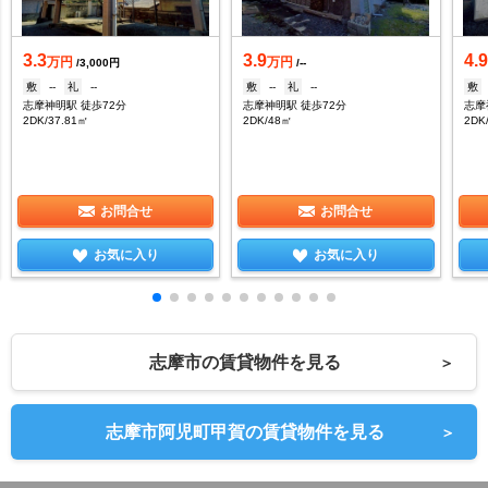
3.3
3.9
4.9
万円
万円
/3,000円
/--
敷
--
礼
--
敷
--
礼
--
敷
志摩神明駅 徒歩72分
志摩神明駅 徒歩72分
志摩
2DK/37.81㎡
2DK/48㎡
2DK
お問合せ
お問合せ
お気に入り
お気に入り
志摩市の賃貸物件を見る
＞
志摩市阿児町甲賀の賃貸物件を見る
＞