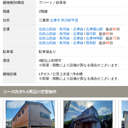
建物種別/構造
アパート／鉄骨造
階建
2階建
住所
三重県
志摩市
阿児町甲賀
交通
近鉄山田線・鳥羽線・志摩線
/
志摩横山駅
徒歩
90
分
近鉄山田線・鳥羽線・志摩線
/
鵜方駅
徒歩
80
分
近鉄山田線・鳥羽線・志摩線
/
志摩神明駅
徒歩
72
分
近鉄山田線・鳥羽線・志摩線
/
賢島駅
徒歩
88
分
駐車場
駐車場あり
環境
4駅以上利用可
※部屋・階数により設備が異なる場合がございます。
建物設備
LPガス / 公営上水道 / 浄水槽
※部屋・階数により設備が異なる場合がございます。
コーポ向井5.6周辺の空室物件