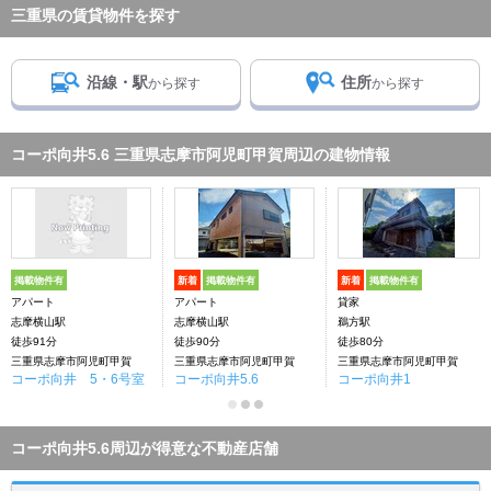
三重県の賃貸物件を探す
沿線・駅
住所
から探す
から探す
コーポ向井5.6 三重県志摩市阿児町甲賀周辺の建物情報
掲載物件有
新着
掲載物件有
新着
掲載物件有
アパート
アパート
貸家
志摩横山駅
志摩横山駅
鵜方駅
徒歩91分
徒歩90分
徒歩80分
三重県志摩市阿児町甲賀
三重県志摩市阿児町甲賀
三重県志摩市阿児町甲賀
コーポ向井 5・6号室
コーポ向井5.6
コーポ向井1
コーポ向井5.6周辺が得意な不動産店舗