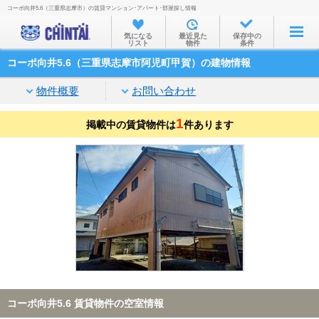
コーポ向井5.6（三重県志摩市）の賃貸マンション･アパート･部屋探し情報
お部屋を探す
気になる
最近見た
保存中の
リスト
物件
条件
沿線・駅から
コーポ向井5.6（三重県志摩市阿児町甲賀）の建物情報
住所から
物件概要
お問い合わせ
家賃相場から
1
掲載中の賃貸物件は
通勤通学時間から
件あります
物件特集から
不動産会社から
TOP
コーポ向井5.6 賃貸物件の空室情報