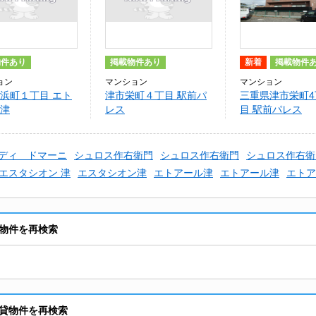
物件あり
掲載物件あり
新着
掲載物件
ョン
マンション
マンション
浜町１丁目 エト
津市栄町４丁目 駅前パ
三重県津市栄町4
津
レス
目 駅前パレス
ディ ドマーニ
シュロス作右衛門
シュロス作右衛門
シュロス作右衛
エスタシオン 津
エスタシオン津
エトアール津
エトアール津
エトア
物件を再検索
貸物件を再検索