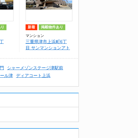
あり
新着
掲載物件あり
マンション
丁
三重県津市上浜町6丁
目 サンマンションアト
レ津ヒルズ
門
シャーメゾンステージ津駅前
ール津
ディアコート上浜