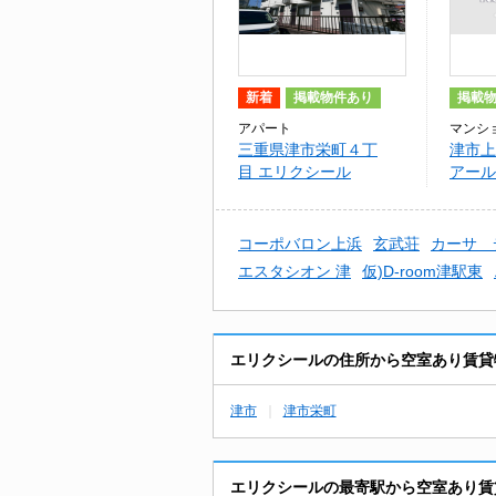
新着
掲載物件あり
掲載
アパート
マンシ
三重県津市栄町４丁
津市上
目 エリクシール
アール
コーポバロン上浜
玄武荘
カーサ 
エスタシオン 津
仮)D-room津駅東
エリクシールの住所から空室あり賃貸
津市
津市栄町
エリクシールの最寄駅から空室あり賃