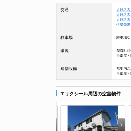
交通
近鉄名古
近鉄名古
近鉄名古
伊勢鉄道
駐車場
駐車場な
環境
4駅以上利
※部屋・
建物設備
敷地内ごみ
※部屋・
エリクシール周辺の空室物件