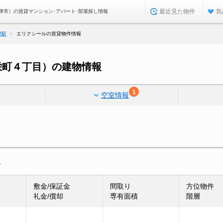
最近見た物件
気
津市）の賃貸マンション･アパート･部屋探し情報
津駅
エリクシールの賃貸物件情報
栄町４丁目）の建物情報
1
空室情報
報
敷金/保証金
間取り
方位物件
礼金/償却
専有面積
階層