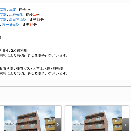
屋線
/
津駅
徒歩
5
分
屋線
/
江戸橋駅
徒歩
15
分
屋線
/
高田本山駅
徒歩
32
分
/
東一身田駅
徒歩
37
分
し
用可 / 2沿線利用可
階数により設備が異なる場合がございます。
置き場 / 都市ガス / 公営上水道 / 駐輪場
階数により設備が異なる場合がございます。