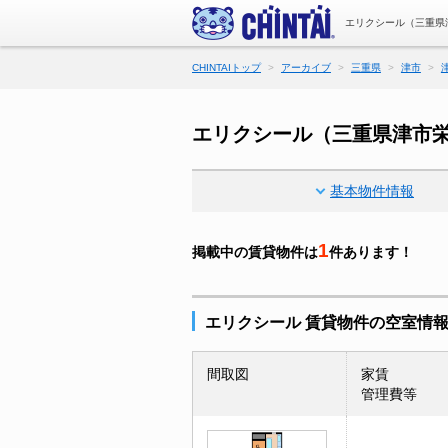
エリクシール（三重県
CHINTAIトップ
アーカイブ
三重県
津市
エリクシール（三重県津市
基本物件情報
1
掲載中の賃貸物件は
件あります！
エリクシール 賃貸物件の空室情
間取図
家賃
管理費等